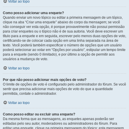
Voltar ao topo
Como posso adicionar uma enquete?
Quando enviar um novo tópico ou editar a primeira mensagem de um tópico,
clique na aba “Criar uma enquete” abaixo do corpo da mensagem; se você
não conseguir ver esta opção, é porque provavelmente não possui permissão
para criar enquetes ou o tópico não é de sua autoria. Você deve escrever um
título para a enquete e em seguida, escrever pelo menos duas opções de voto,
certificando-se de colocar cada opção em uma linha separada na área de
texto. Você poderá também especificar o número de opções que um usuário
poderá selecionar ao votar em “Opções por usuário”, estipular um tempo limite
para a enquete (sendo 0 ilimitado), e por último a opção de permitir aos
usuários a mudança de voto.
Voltar ao topo
Por que não posso adicionar mais opções de voto?
O limite de opções de voto é configurado pelo administrador do fórum. Se você
sentir que precisa adicionar mais opções de voto do que a quantidade
permitida, contate o administrador.
Voltar ao topo
Como posso editar ou excluir uma enquete?
Da mesma forma que as mensagens, as enquetes apenas poderão ser
editadas pelo seu autor, moderadores ou administradores do fórum. Para
editar uma enquete, clique na primeira mensagem do tópico; esta mensagem