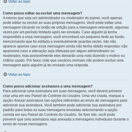
Voltar ao topo
Como posso editar ou excluir uma mensagem?
A menos que seja um administrador ou moderador do painel, você apenas
pode editar ou excluir as suas próprias mensagens. Você pode editar uma
mensagem clicando no botão de edição para a mensagem relevante, algumas
vezes por um período limitado após ser enviada. Caso alguém já tenha
respondido a essa mensagem, você encontrará um pequeno texto ao fundo,
mencionando que foi editada e eventualmente quantas vezes. Isto não
aparece apenas caso essa mensagem ainda não tenha obtido respostas; não
aparecerá caso a alteração seja efetuada por algum administrador ou
moderador, mas possivelmente eles deixarão uma nota dizendo o motivo ou
critério usado. Por favor, note que usuários normais não podem excluir uma
mensagem após alguém já ter enviado uma resposta.
Voltar ao topo
Como posso adicionar assinatura a uma mensagem?
Para adicionar uma assinatura em suas mensagens, você deverá primeiro
criar uma em seu Painel de Controle do Usuário. Uma vez criada, marque a
opção
Anexar assinatura
nas opções referentes ao envio de mensagens para
adicionar sua assinatura. Você também pode adicionar sua assinatura por
padrão para todas as suas mensagens enviadas selecionando a opção
correta em seu Painel de Controle do Usuário. Se fizer isto, você pode
prevenir que uma assinatura seja anexada a mensagens individuais durante o
envio de novas mensagens.