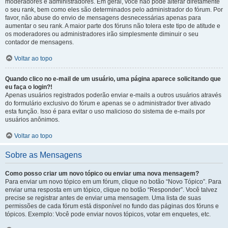
moderadores e administradores. Em geral, você não pode alterar diretamente
o seu rank, bem como eles são determinados pelo administrador do fórum. Por
favor, não abuse do envio de mensagens desnecessárias apenas para
aumentar o seu rank. A maior parte dos fóruns não tolera este tipo de atitude e
os moderadores ou administradores irão simplesmente diminuir o seu
contador de mensagens.
Voltar ao topo
Quando clico no e-mail de um usuário, uma página aparece solicitando que
eu faça o login?!
Apenas usuários registrados poderão enviar e-mails a outros usuários através
do formulário exclusivo do fórum e apenas se o administrador tiver ativado
esta função. Isso é para evitar o uso malicioso do sistema de e-mails por
usuários anônimos.
Voltar ao topo
Sobre as Mensagens
Como posso criar um novo tópico ou enviar uma nova mensagem?
Para enviar um novo tópico em um fórum, clique no botão “Novo Tópico”. Para
enviar uma resposta em um tópico, clique no botão “Responder”. Você talvez
precise se registrar antes de enviar uma mensagem. Uma lista de suas
permissões de cada fórum está disponível no fundo das páginas dos fóruns e
tópicos. Exemplo: Você pode enviar novos tópicos, votar em enquetes, etc.