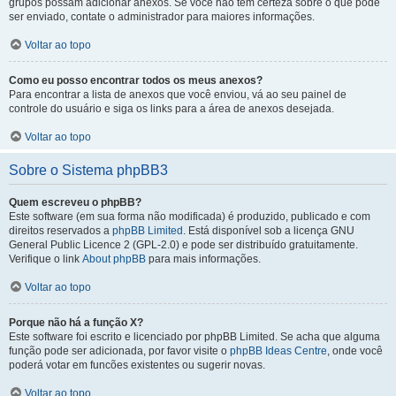
grupos possam adicionar anexos. Se você não tem certeza sobre o que pode
ser enviado, contate o administrador para maiores informações.
Voltar ao topo
Como eu posso encontrar todos os meus anexos?
Para encontrar a lista de anexos que você enviou, vá ao seu painel de
controle do usuário e siga os links para a área de anexos desejada.
Voltar ao topo
Sobre o Sistema phpBB3
Quem escreveu o phpBB?
Este software (em sua forma não modificada) é produzido, publicado e com
direitos reservados a
phpBB Limited
. Está disponível sob a licença GNU
General Public Licence 2 (GPL-2.0) e pode ser distribuído gratuitamente.
Verifique o link
About phpBB
para mais informações.
Voltar ao topo
Porque não há a função X?
Este software foi escrito e licenciado por phpBB Limited. Se acha que alguma
função pode ser adicionada, por favor visite o
phpBB Ideas Centre
, onde você
poderá votar em funcões existentes ou sugerir novas.
Voltar ao topo