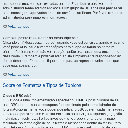
mensagens precisem ser revisadas ou não. E também é possível que o
administrador tenha adicionado você a um grupo de usuários que precise ter
suas mensagens aprovadas antes de enviá-las ao fórum. Por favor, contate o
administrador para maiores informações.
Voltar ao topo
Como eu posso ressuscitar os meus tópicos?
Clicando em “Ressuscitar Tópico”, quando você estiver visualizando o mesmo,
você pode atualizar e levantar o tópico para o topo do fórum na primeira
página. Porém, se você não ver a opção, então esta ferramenta encontra-se
desativada. E também é possível efetuar isto simplesmente respondendo ao
tópico desejado. Entretanto, fique atento para as regras do website em que
você está acessando.
Voltar ao topo
Sobre os Formatos e Tipos de Tópicos
O que é BBCode?
O BBCode é uma implementação especial do HTML. A possibilidade de se
usar BBCode nas suas mensagens é determinada pelo administrador do
fórum. Adicionalmente, você poderá desativar o BBCode em cada mensagem.
O BBCode por si mesmo é similar em estilo ao HTML, as etiquetas (tags) são
incluídas em colchetes [ e ] ao invés de < e >, proporcionando uma maior
facilidade na formatação de seus textos e mensagens dentro do fórum. Para
mais informações, consulte o guia de BBCode, acessível no envio de novas