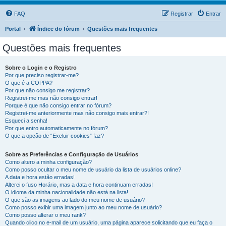
FAQ
Registrar
Entrar
Portal
Índice do fórum
Questões mais frequentes
Questões mais frequentes
Sobre o Login e o Registro
Por que preciso registrar-me?
O que é a COPPA?
Por que não consigo me registrar?
Registrei-me mas não consigo entrar!
Porque é que não consigo entrar no fórum?
Registrei-me anteriormente mas não consigo mais entrar?!
Esqueci a senha!
Por que entro automaticamente no fórum?
O que a opção de “Excluir cookies” faz?
Sobre as Preferências e Configuração de Usuários
Como altero a minha configuração?
Como posso ocultar o meu nome de usuário da lista de usuários online?
A data e hora estão erradas!
Alterei o fuso Horário, mas a data e hora continuam erradas!
O idioma da minha nacionalidade não está na lista!
O que são as imagens ao lado do meu nome de usuário?
Como posso exibir uma imagem junto ao meu nome de usuário?
Como posso alterar o meu rank?
Quando clico no e-mail de um usuário, uma página aparece solicitando que eu faça o