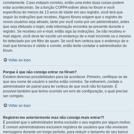
corretamente. Caso estejam corretos, então uma entre duas coisas podem
estar acontecendo. Se a função COPPA estiver ativa no fórum e você
especificou ter menos de 13 anos de idade em seu registro, você terá que
seguir às instruções que recebeu. Alguns fóruns exigem que o registro de
novos usuários seja ativado, tanto por você como por um administrador, antes
que seja efetuado o login; está informação encontra-se presente durante o
registro. Se recebeu um e-mail, então siga às instruções. Se não recebeu e-
mail algum, você deve ter escrito um endereço de e-mail incorreto ou o mesmo
foi detectado por um filtro de spam. Se você tem certeza que o endereço de e-
mail que forneceu é válido e correto, então tente contatar o administrador do
fórum.
Voltar ao topo
Porque é que não consigo entrar no fórum?
Existem diversas possibilidades para tal acontecer. Primeiro, certifique-se de
que seu nome de usuário e senha estão corretos. Se estiverem, contate o
administrador do painel para ter certeza de que você não foi banido. É
possível também que tenha ocorrido um erro de configuração, o qual precise
ser corrigido.
Voltar ao topo
Registrei-me anteriormente mas não consigo mais entrar?!
É possível que o administrador tenha excluído o seu registro por algum motivo.
É comum administradores excluírem registros de usuários que não enviaram
mensagens durante um longo período, para reduzir o tamanho do seu banco