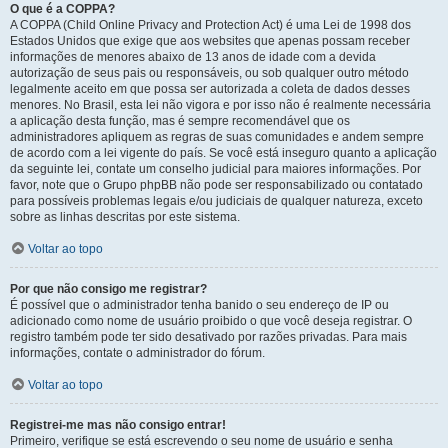
O que é a COPPA?
A COPPA (Child Online Privacy and Protection Act) é uma Lei de 1998 dos
Estados Unidos que exige que aos websites que apenas possam receber
informações de menores abaixo de 13 anos de idade com a devida
autorização de seus pais ou responsáveis, ou sob qualquer outro método
legalmente aceito em que possa ser autorizada a coleta de dados desses
menores. No Brasil, esta lei não vigora e por isso não é realmente necessária
a aplicação desta função, mas é sempre recomendável que os
administradores apliquem as regras de suas comunidades e andem sempre
de acordo com a lei vigente do país. Se você está inseguro quanto a aplicação
da seguinte lei, contate um conselho judicial para maiores informações. Por
favor, note que o Grupo phpBB não pode ser responsabilizado ou contatado
para possíveis problemas legais e/ou judiciais de qualquer natureza, exceto
sobre as linhas descritas por este sistema.
Voltar ao topo
Por que não consigo me registrar?
É possível que o administrador tenha banido o seu endereço de IP ou
adicionado como nome de usuário proibido o que você deseja registrar. O
registro também pode ter sido desativado por razões privadas. Para mais
informações, contate o administrador do fórum.
Voltar ao topo
Registrei-me mas não consigo entrar!
Primeiro, verifique se está escrevendo o seu nome de usuário e senha