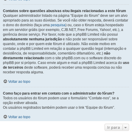
Contatos sobre questões abusivas e/ou ilegais relacionadas a este fórum
Qualquer administrador listado na página “Equipe do fórum” deve ser um alvo
apropriado para as suas dúvidas. Se você não obter resposta, deverá contatar
o dono do domínio (faça uma
pesquisa
) ou, caso o fórum esteja hospedado
em um servidor grátis (por exemplo, CJB.NET, Free Forums, Yahoo!, etc.), a
gerência desse serviço. Por favor, note que a phpBB Limited não possui
absolutamente nenhuma jurisdição
e não pode ser responsável sobre
quando, onde e por quem este fórum é utilizado. Não existe motivo em
contatar a phpBB Limited em relação a qualquer questão legal (interrupção e
desistência, de responsabilidade, comentário difamatório, etc.)
não
diretamente relacionado
com o site phpBB.com ou o software discreto do
phpBB por si próprio. Caso envie algum e-mail a phpBB Limited acerca do
uso
de terceiros
deste software, poderá receber uma resposta concisa ou não
receber resposta alguma.
Voltar ao topo
Como faço para entrar em contato com o administrador do fórum?
Todos os usuários do fórum podem usar o formulário “Contate-nos”, se a
opção estiver ativada.
Os usuários registrados também podem usar o link “Equipe do fórum”.
Voltar ao topo
Ir para