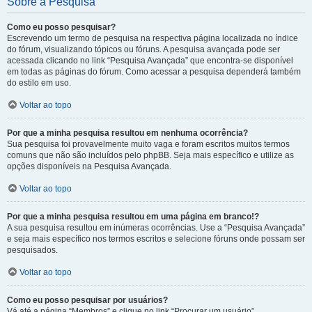
Sobre a Pesquisa
Como eu posso pesquisar?
Escrevendo um termo de pesquisa na respectiva página localizada no índice
do fórum, visualizando tópicos ou fóruns. A pesquisa avançada pode ser
acessada clicando no link “Pesquisa Avançada” que encontra-se disponível
em todas as páginas do fórum. Como acessar a pesquisa dependerá também
do estilo em uso.
Voltar ao topo
Por que a minha pesquisa resultou em nenhuma ocorrência?
Sua pesquisa foi provavelmente muito vaga e foram escritos muitos termos
comuns que não são incluídos pelo phpBB. Seja mais específico e utilize as
opções disponíveis na Pesquisa Avançada.
Voltar ao topo
Por que a minha pesquisa resultou em uma página em branco!?
A sua pesquisa resultou em inúmeras ocorrências. Use a “Pesquisa Avançada”
e seja mais específico nos termos escritos e selecione fóruns onde possam ser
pesquisados.
Voltar ao topo
Como eu posso pesquisar por usuários?
Vá até a página “Membros” e clique no link “Procurar um usuário”.