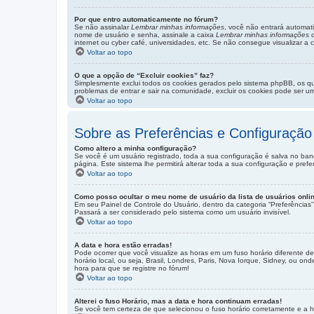
Por que entro automaticamente no fórum?
Se não assinalar
Lembrar minhas informações
, você não entrará automati
nome de usuário e senha, assinale a caixa
Lembrar minhas informações
q
internet ou cyber café, universidades, etc. Se não consegue visualizar a 
Voltar ao topo
O que a opção de “Excluir cookies” faz?
Simplesmente exclui todos os cookies gerados pelo sistema phpBB, os q
problemas de entrar e sair na comunidade, excluir os cookies pode ser um
Voltar ao topo
Sobre as Preferências e Configuração
Como altero a minha configuração?
Se você é um usuário registrado, toda a sua configuração é salva no ban
página. Este sistema lhe permitirá alterar toda a sua configuração e prefe
Voltar ao topo
Como posso ocultar o meu nome de usuário da lista de usuários onli
Em seu Painel de Controle do Usuário, dentro da categoria “Preferênci
Passará a ser considerado pelo sistema como um usuário invisível.
Voltar ao topo
A data e hora estão erradas!
Pode ocorrer que você visualize as horas em um fuso horário diferente d
horário local, ou seja, Brasil, Londres, Paris, Nova Iorque, Sidney, ou o
hora para que se registre no fórum!
Voltar ao topo
Alterei o fuso Horário, mas a data e hora continuam erradas!
Se você tem certeza de que selecionou o fuso horário corretamente e a ho