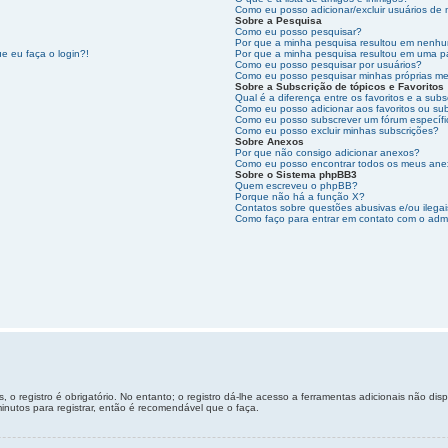
Como eu posso adicionar/excluir usuários de 
Sobre a Pesquisa
Como eu posso pesquisar?
Por que a minha pesquisa resultou em nenhu
e eu faça o login?!
Por que a minha pesquisa resultou em uma p
Como eu posso pesquisar por usuários?
Como eu posso pesquisar minhas próprias m
Sobre a Subscrição de tópicos e Favoritos
Qual é a diferença entre os favoritos e a subs
Como eu posso adicionar aos favoritos ou sub
Como eu posso subscrever um fórum específ
Como eu posso excluir minhas subscrições?
Sobre Anexos
Por que não consigo adicionar anexos?
Como eu posso encontrar todos os meus an
Sobre o Sistema phpBB3
Quem escreveu o phpBB?
Porque não há a função X?
Contatos sobre questões abusivas e/ou ilegai
Como faço para entrar em contato com o admi
 o registro é obrigatório. No entanto; o registro dá-lhe acesso a ferramentas adicionais não di
inutos para registrar, então é recomendável que o faça.