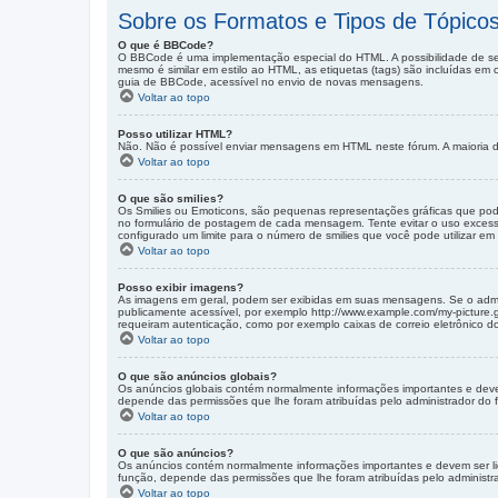
Sobre os Formatos e Tipos de Tópico
O que é BBCode?
O BBCode é uma implementação especial do HTML. A possibilidade de s
mesmo é similar em estilo ao HTML, as etiquetas (tags) são incluídas em
guia de BBCode, acessível no envio de novas mensagens.
Voltar ao topo
Posso utilizar HTML?
Não. Não é possível enviar mensagens em HTML neste fórum. A maioria d
Voltar ao topo
O que são smilies?
Os Smilies ou Emoticons, são pequenas representações gráficas que podem s
no formulário de postagem de cada mensagem. Tente evitar o uso excessi
configurado um limite para o número de smilies que você pode utilizar 
Voltar ao topo
Posso exibir imagens?
As imagens em geral, podem ser exibidas em suas mensagens. Se o admin
publicamente acessível, por exemplo http://www.example.com/my-picture
requeiram autenticação, como por exemplo caixas de correio eletrônico d
Voltar ao topo
O que são anúncios globais?
Os anúncios globais contém normalmente informações importantes e devem 
depende das permissões que lhe foram atribuídas pelo administrador do 
Voltar ao topo
O que são anúncios?
Os anúncios contém normalmente informações importantes e devem ser li
função, depende das permissões que lhe foram atribuídas pelo administr
Voltar ao topo