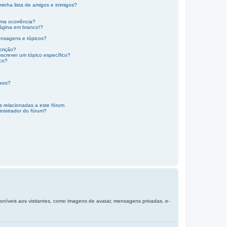
minha lista de amigos e inimigos?
ma ocorrência?
ágina em branco!?
ensagens e tópicos?
crição?
screver um tópico específico?
ico?
exos?
s relacionadas a este fórum
nistrador do fórum?
sponíveis aos visitantes, como imagens de avatar, mensagens privadas, e-