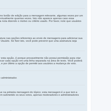
o no botão de edição para a mensagem relevante, algumas vezes por um
ventualmente quantas vezes. Isto não aparece apenas caso essa
ota dizendo o motivo ou critério usado. Por favor, note que usuários
atura
nas opções referentes ao envio de mensagens para adicionar sua
uário. Se fizer isto, você pode prevenir que uma assinatura seja
 esta opção, é porque provavelmente não possui permissão para criar
olocar cada opção em uma linha separada na área de texto. Você poderá
 e por último a opção de permitir aos usuários a mudança de voto.
 administrador.
que na primeira mensagem do tópico; esta mensagem é a que tem a
erem submetido os seus votos, apenas moderadores e administradores