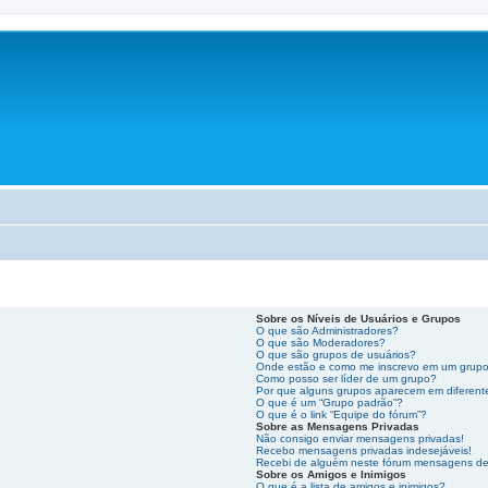
Sobre os Níveis de Usuários e Grupos
O que são Administradores?
O que são Moderadores?
O que são grupos de usuários?
Onde estão e como me inscrevo em um grupo
Como posso ser líder de um grupo?
Por que alguns grupos aparecem em diferent
O que é um “Grupo padrão”?
O que é o link “Equipe do fórum”?
Sobre as Mensagens Privadas
Não consigo enviar mensagens privadas!
Recebo mensagens privadas indesejáveis!
Recebi de alguém neste fórum mensagens de e
Sobre os Amigos e Inimigos
O que é a lista de amigos e inimigos?