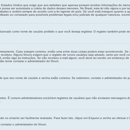
os Estados Unidos que exige que aos websites que apenas possam receber informações de meno
possa ser autorizada a coleta de dados desses menores. No Brasil, esta lei não vigora e por i
ades e andem sempre de acordo com a lei vigente do país. Se você está inseguro quanto a aplic
zado ou contatado para possíveis problemas legais e/ou judiciais de qualquer natureza, exceto 
cionado como nome de usuário proibido o que você deseja registrar. O registro também pode ter
orretamente. Caso estejam corretos, então uma entre duas coisas podem estar acontecendo. Se 
 recebeu. Alguns fóruns exigem que o registro de novos usuários seja ativado, tanto por você co
, então siga às instruções. Se não recebeu e-mail algum, você deve ter escrito um endereço de 
tão tente contatar o administrador do fórum.
-se de que seu nome de usuário e senha estão corretos. Se estiverem, contate o administrador do 
 motivo. É comum administradores excluírem registros de usuários que não enviaram mensagens 
.
e no entanto ser facilmente resetada. Para fazer isto, clique em
Esqueci a senha
ao efetuar o 
contatar o administrador do fórum.