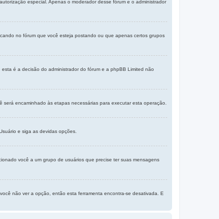
 autorização especial. Apenas o moderador desse fórum e o administrador
ificando no fórum que você esteja postando ou que apenas certos grupos
e esta é a decisão do administrador do fórum e a phpBB Limited não
ocê será encaminhado às etapas necessárias para executar esta operação.
suário e siga as devidas opções.
icionado você a um grupo de usuários que precise ter suas mensagens
e você não ver a opção, então esta ferramenta encontra-se desativada. E