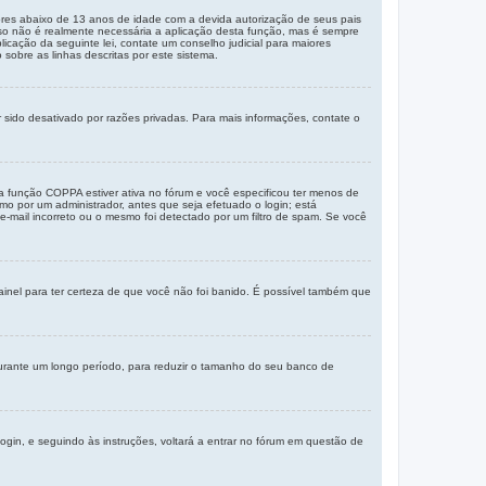
res abaixo de 13 anos de idade com a devida autorização de seus pais
sso não é realmente necessária a aplicação desta função, mas é sempre
ação da seguinte lei, contate um conselho judicial para maiores
sobre as linhas descritas por este sistema.
 sido desativado por razões privadas. Para mais informações, contate o
a função COPPA estiver ativa no fórum e você especificou ter menos de
mo por um administrador, antes que seja efetuado o login; está
e-mail incorreto ou o mesmo foi detectado por um filtro de spam. Se você
painel para ter certeza de que você não foi banido. É possível também que
durante um longo período, para reduzir o tamanho do seu banco de
login, e seguindo às instruções, voltará a entrar no fórum em questão de