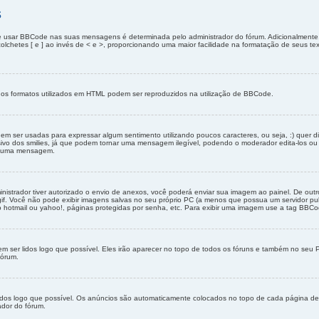
s
e usar BBCode nas suas mensagens é determinada pelo administrador do fórum. Adicionalmen
 colchetes [ e ] ao invés de < e >, proporcionando uma maior facilidade na formatação de seus t
os formatos utilizados em HTML podem ser reproduzidos na utilização de BBCode.
er usadas para expressar algum sentimento utilizando poucos caracteres, ou seja, :) quer dizer f
vo dos smilies, já que podem tornar uma mensagem ilegível, podendo o moderador edita-los ou 
em uma mensagem.
istrador tiver autorizado o envio de anexos, você poderá enviar sua imagem ao painel. De ou
.gif. Você não pode exibir imagens salvas no seu próprio PC (a menos que possua um servidor
o hotmail ou yahoo!, páginas protegidas por senha, etc. Para exibir uma imagem use a tag BBCo
ser lidos logo que possível. Eles irão aparecer no topo de todos os fóruns e também no seu Pa
fórum.
dos logo que possível. Os anúncios são automaticamente colocados no topo de cada página de
ador do fórum.