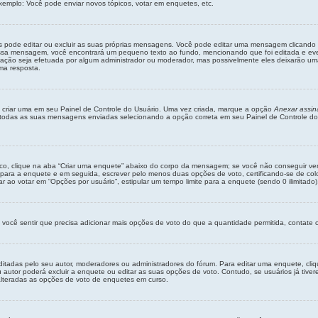
xemplo: Você pode enviar novos tópicos, votar em enquetes, etc.
s pode editar ou excluir as suas próprias mensagens. Você pode editar uma mensagem clicand
 essa mensagem, você encontrará um pequeno texto ao fundo, mencionando que foi editada e e
ção seja efetuada por algum administrador ou moderador, mas possivelmente eles deixarão uma n
ma resposta.
 criar uma em seu Painel de Controle do Usuário. Uma vez criada, marque a opção
Anexar assin
todas as suas mensagens enviadas selecionando a opção correta em seu Painel de Controle do Us
co, clique na aba “Criar uma enquete” abaixo do corpo da mensagem; se você não conseguir ver
o para a enquete e em seguida, escrever pelo menos duas opções de voto, certificando-se de c
ao votar em “Opções por usuário”, estipular um tempo limite para a enquete (sendo 0 ilimitado),
 você sentir que precisa adicionar mais opções de voto do que a quantidade permitida, contate o
adas pelo seu autor, moderadores ou administradores do fórum. Para editar uma enquete, cli
autor poderá excluir a enquete ou editar as suas opções de voto. Contudo, se usuários já tiv
 alteradas as opções de voto de enquetes em curso.