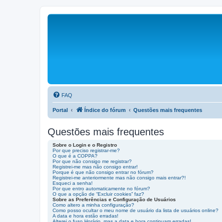
FAQ
Portal
Índice do fórum
Questões mais frequentes
Questões mais frequentes
Sobre o Login e o Registro
Por que preciso registrar-me?
O que é a COPPA?
Por que não consigo me registrar?
Registrei-me mas não consigo entrar!
Porque é que não consigo entrar no fórum?
Registrei-me anteriormente mas não consigo mais entrar?!
Esqueci a senha!
Por que entro automaticamente no fórum?
O que a opção de “Excluir cookies” faz?
Sobre as Preferências e Configuração de Usuários
Como altero a minha configuração?
Como posso ocultar o meu nome de usuário da lista de usuários online?
A data e hora estão erradas!
Alterei o fuso Horário, mas a data e hora continuam erradas!