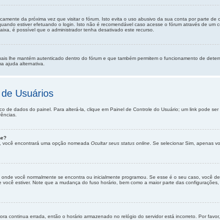
camente da próxima vez que visitar o fórum. Isto evita o uso abusivo da sua conta por parte de
uando estiver efetuando o login. Isto não é recomendável caso acesse o fórum através de um com
caixa, é possível que o administrador tenha desativado este recurso.
uais lhe mantém autenticado dentro do fórum e que também permitem o funcionamento de determ
a ajuda alternativa.
 de Usuários
co de dados do painel. Para alterá-la, clique em Painel de Controle do Usuário; um link pode s
rências.
ne?
as”, você encontrará uma opção nomeada
Ocultar seus status online
. Se selecionar Sim, apenas v
e onde você normalmente se encontra ou inicialmente programou. Se esse é o seu caso, você dev
nde você estiver. Note que a mudança do fuso horário, bem como a maior parte das configurações, 
ra continua errada, então o horário armazenado no relógio do servidor está incorreto. Por favor,