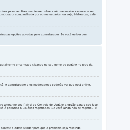
 outras pessoas. Para manter-se online e não necessitar escrever o seu
putador compartilhado por outros usuários, ou seja, bibliotecas, café
inadas opções ativadas pelo administrador. Se você estiver com
er geralmente encontrado clicando no seu nome de usuário no topo da
ocê, o administrador e os moderadores poderão ver que está online.
e alterar no seu Painel de Controle do Usuário a opção para o seu fuso
só é permitida a usuários registrados. Se você ainda não se registrou, é
 contate o administrador para que o problema seja resolvido.