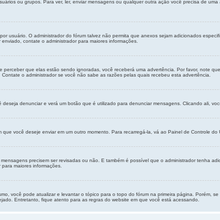
suários ou grupos. Para ver, ler, enviar mensagens ou qualquer outra ação você precisa de uma
por usuário. O administrador do fórum talvez não permita que anexos sejam adicionados espec
enviado, contate o administrador para maiores informações.
le perceber que elas estão sendo ignoradas, você receberá uma advertência. Por favor, note qu
Contate o administrador se você não sabe as razões pelas quais recebeu esta advertência.
ê deseja denunciar e verá um botão que é utilizado para denunciar mensagens. Clicando ali, v
que você deseje enviar em um outro momento. Para recarregá-la, vá ao Painel de Controle do U
s mensagens precisem ser revisadas ou não. E também é possível que o administrador tenha ad
r para maiores informações.
smo, você pode atualizar e levantar o tópico para o topo do fórum na primeira página. Porém, s
jado. Entretanto, fique atento para as regras do website em que você está acessando.