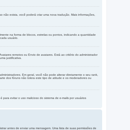
so não exista, você poderá criar uma nova tradução. Mais informações,
nte na forma de blocos, estrelas ou pontos, indicando a quantidade
cada usuário.
Avatares remotos ou Envio de avatares. Está ao critério do administrador
ma justificativa.
ministradores. Em geral, você não pode alterar diretamente o seu rank,
te dos fóruns não tolera este tipo de atitude e os moderadores ou
é para evitar o uso malicioso do sistema de e-mails por usuários
gistrar antes de enviar uma mensagem. Uma lista de suas permissões de