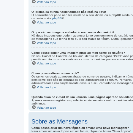
Voltar ao topo
O idioma da minha nacionalidade não está na lista!
O administrador pode não ter instalado o seu idioma ou o phpBB ainda nã
consulte o site
phpBB
®.
Voltar ao topo
O que são as imagens ao lado do meu nome de usuário?
Há duas imagens que podem aparecer junto com um nome de usuário quan
de mensagens que tenha feito ou o seu status no fórum. Outra, geralme
Voltar ao topo
Como posso exibir uma imagem junto ao meu nome de usuário?
No seu Painel de Controle do Usuário, dentro da categoria “Perfil” você 
permitir ou não o uso de avatares e como os usuários podem enviar estas i
Voltar ao topo
Como posso alterar o meu rank?
Os ranks, os quais aparecem abaixo do nome de usuário, indicam o númer
bem como eles são determinados pelo administrador do fórum. Por favor,
administradores irão simplesmente diminuir o seu contador de mensagens
Voltar ao topo
Quando clico no e-mail de um usuário, uma página aparece solicitand
Apenas usuários registrados poderão enviar e-mails a outros usuários atra
anônimos.
Voltar ao topo
Sobre as Mensagens
Como posso criar um novo tópico ou enviar uma nova mensagem?
Para enviar um novo tópico em um fórum, clique no botão “Novo Tópico”. 