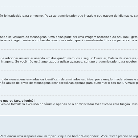
o foi traduzido para o mesmo. Peça ao administrador que instale o seu pacote de idiomas e, ca
do se visualiza as mensagens. Uma delas pode ser uma imagem associada ao seu rank, geralme
nte uma imagem maior, é conhecida como um avatar, que é normalmente única ou pertencente a 
pode adicionar um avatar usando um dos quatro métodos a seguir: Gravatar, Galeria de avatares, 
magens. Se você não está autorizado a utilizar avatares, contate o administrador para receber u
o de mensagens enviadas ou identificam determinados usuários, por exemplo: moderadores e ad
 não abuse do envio de mensagens desnecessárias apenas para aumentar o seu rank. A maior par
.
o que eu faça o login?!
vés do formulário exclusivo do fórum e apenas se o administrador tiver ativado esta função. Isso 
Para enviar uma resposta em um tópico, clique no botão “Responder”. Você talvez precise se re