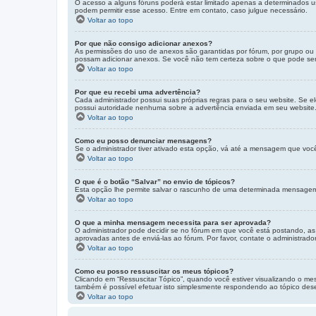
O acesso a alguns fóruns poderá estar limitado apenas a determinados u
podem permitir esse acesso. Entre em contato, caso julgue necessário.
Voltar ao topo
Por que não consigo adicionar anexos?
As permissões do uso de anexos são garantidas por fórum, por grupo ou 
possam adicionar anexos. Se você não tem certeza sobre o que pode ser 
Voltar ao topo
Por que eu recebi uma advertência?
Cada administrador possui suas próprias regras para o seu website. Se e
possui autoridade nenhuma sobre a advertência enviada em seu website. 
Voltar ao topo
Como eu posso denunciar mensagens?
Se o administrador tiver ativado esta opção, vá até a mensagem que voc
Voltar ao topo
O que é o botão “Salvar” no envio de tópicos?
Esta opção lhe permite salvar o rascunho de uma determinada mensagem 
Voltar ao topo
O que a minha mensagem necessita para ser aprovada?
O administrador pode decidir se no fórum em que você está postando, a
aprovadas antes de enviá-las ao fórum. Por favor, contate o administrado
Voltar ao topo
Como eu posso ressuscitar os meus tópicos?
Clicando em “Ressuscitar Tópico”, quando você estiver visualizando o me
também é possível efetuar isto simplesmente respondendo ao tópico dese
Voltar ao topo