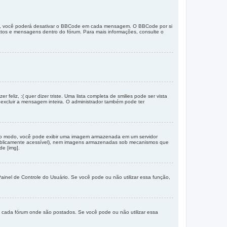
te, você poderá desativar o BBCode em cada mensagem. O BBCode por si
extos e mensagens dentro do fórum. Para mais informações, consulte o
eliz, :( quer dizer triste. Uma lista completa de smilies pode ser vista
excluir a mensagem inteira. O administrador também pode ter
tro modo, você pode exibir uma imagem armazenada em um servidor
 publicamente acessível), nem imagens armazenadas sob mecanismos que
de [img].
inel de Controle do Usuário. Se você pode ou não utilizar essa função,
 cada fórum onde são postados. Se você pode ou não utilizar essa