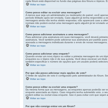
cada fórum está disponível no fundo das páginas dos fóruns e tópicos. E
Voltar ao topo
Como posso editar ou excluir uma mensagem?
A menos que seja um administrador ou moderador do painel, você apena
período limitado após ser enviada. Caso alguém já tenha respondido a
mensagem ainda não tenha obtido respostas; não aparecerá caso a altera
normais não podem excluir uma mensagem após alguém já ter enviado u
Voltar ao topo
Como posso adicionar assinatura a uma mensagem?
Para adicionar uma assinatura em suas mensagens, você deverá primeiro
assinatura. Você também pode adicionar sua assinatura por padrão para 
anexada a mensagens individuais durante o envio de novas mensagens.
Voltar ao topo
Como posso adicionar uma enquete?
Quando enviar um novo tópico ou editar a primeira mensagem de um tópi
enquetes ou o tópico não é de sua autoria. Você deve escrever um títul
também especificar o número de opções que um usuário poderá selecionar 
Voltar ao topo
Por que não posso adicionar mais opções de voto?
O limite de opções de voto é configurado pelo administrador do fórum. Se
Voltar ao topo
Como posso editar ou excluir uma enquete?
Da mesma forma que as mensagens, as enquetes apenas poderão ser edit
enquete associada ao tópico. Caso ninguém tenha submetido voto, o seu 
podem editar ou excluir essa enquete. Isso é para evitar com que sejam
Voltar ao topo
Por que não consigo entrar em um fórum?