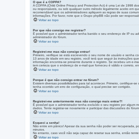
O que é a COPPA?
A COPPA (Child Online Privacy and Protection Act) é uma Lei de 1998 d
ou responsáveis, ou sob qualquer outro método legalmente aceito em que 
recomendável que os administradores apliquem as regras de suas comunid
informações. Por favor, note que o Grupo phpBB não pode ser responsabili
Voltar ao topo
Por que não consigo me registrar?
É possível que o administrador tenha banido o seu endereço de IP ou adi
administrador do fórum.
Voltar ao topo
Registrei-me mas não consigo entrar!
Primeiro, verifique se está escrevendo o seu nome de usuário e senha c
13 anos de idade em seu registro, você terá que seguir às instruções que
informação encontra-se presente durante o registro. Se recebeu um e-mail
tem certeza que o endereço de e-mail que forneceu é válido e correto, en
Voltar ao topo
Porque é que não consigo entrar no fórum?
Existem diversas possibilidades para tal acontecer. Primeiro, certifique
tenha ocorrido um erro de configuração, o qual precise ser corrigido.
Voltar ao topo
Registrei-me anteriormente mas não consigo mais entrar?!
É possível que o administrador tenha excluído o seu registro por algum
dados. Tente registrar-se novamente e participar das discussões do fórum
Voltar ao topo
Esqueci a senha!
Não entre em pânico! Apesar da sua senha não poder ser recuperada, pod
minutos.
No entanto, caso você não seja capaz de resetar sua senha, então tente 
Voltar ao topo