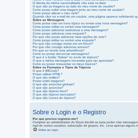
O idioma da minha nacionalidade não está na lista!
O que são as imagens ao lado do meu nome de usuário?
Como posso exibir uma imagem junto ao meu nome de usuário?
Como posso alterar o meu rank?
Quando clico no e-mail de um usuário, uma página aparece solicitando qu
Sobre as Mensagens
Como posso criar um novo tópico ou enviar uma nova mensagem?
Como posso editar ou excluir uma mensagem?
Como posso adicionar assinatura a uma mensagem?
Como posso adicionar uma enquete?
Por que não posso adicionar mais opções de voto?
Como posso editar ou excluir uma enquete?
Por que não consigo entrar em um fórum?
Por que não consigo adicionar anexos?
Por que eu recebi uma advertência?
Como eu posso denunciar mensagens?
O que é o botão “Salvar” no envio de tópicos?
O que a minha mensagem necessita para ser aprovada?
Como eu posso ressuscitar os meus tópicos?
Sobre os Formatos e Tipos de Tópicos
O que é BBCode?
Posso utilizar HTML?
O que são smilies?
Posso exibir imagens?
O que são anúncios globais?
O que são anúncios?
O que são tópicos fixos?
O que são tópicos trancados?
O que são ícones de tópicos?
Sobre o Login e o Registro
Por que preciso registrar-me?
Compete ao administrador do fórum decidir se para poder criar mensagens,
mail de outros usuários, subscrição de grupos, etc. Leva apenas alguns m
Voltar ao topo