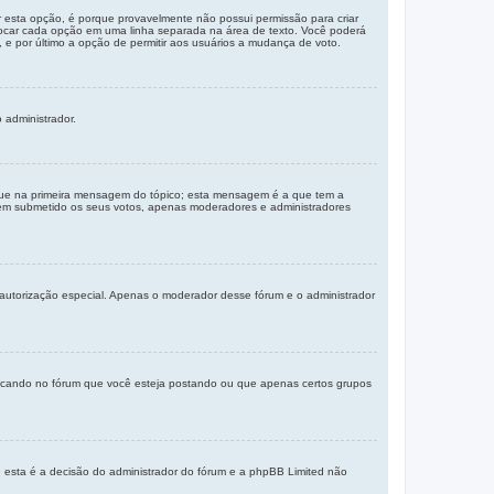
 esta opção, é porque provavelmente não possui permissão para criar
olocar cada opção em uma linha separada na área de texto. Você poderá
 e por último a opção de permitir aos usuários a mudança de voto.
 administrador.
que na primeira mensagem do tópico; esta mensagem é a que tem a
erem submetido os seus votos, apenas moderadores e administradores
 autorização especial. Apenas o moderador desse fórum e o administrador
ificando no fórum que você esteja postando ou que apenas certos grupos
e esta é a decisão do administrador do fórum e a phpBB Limited não