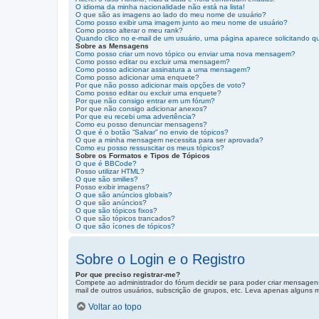
O idioma da minha nacionalidade não está na lista!
O que são as imagens ao lado do meu nome de usuário?
Como posso exibir uma imagem junto ao meu nome de usuário?
Como posso alterar o meu rank?
Quando clico no e-mail de um usuário, uma página aparece solicitando qu
Sobre as Mensagens
Como posso criar um novo tópico ou enviar uma nova mensagem?
Como posso editar ou excluir uma mensagem?
Como posso adicionar assinatura a uma mensagem?
Como posso adicionar uma enquete?
Por que não posso adicionar mais opções de voto?
Como posso editar ou excluir uma enquete?
Por que não consigo entrar em um fórum?
Por que não consigo adicionar anexos?
Por que eu recebi uma advertência?
Como eu posso denunciar mensagens?
O que é o botão “Salvar” no envio de tópicos?
O que a minha mensagem necessita para ser aprovada?
Como eu posso ressuscitar os meus tópicos?
Sobre os Formatos e Tipos de Tópicos
O que é BBCode?
Posso utilizar HTML?
O que são smilies?
Posso exibir imagens?
O que são anúncios globais?
O que são anúncios?
O que são tópicos fixos?
O que são tópicos trancados?
O que são ícones de tópicos?
Sobre o Login e o Registro
Por que preciso registrar-me?
Compete ao administrador do fórum decidir se para poder criar mensagens,
mail de outros usuários, subscrição de grupos, etc. Leva apenas alguns m
Voltar ao topo