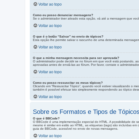
Voltar ao topo
Como eu posso denunciar mensagens?
Se o administrador tiver ativado esta opção, vá até a mensagem que voc
Voltar ao topo
O que é o botão “Salvar” no envio de tópicos?
Esta opção lhe permite salvar o rascunho de uma determinada mensagem 
Voltar ao topo
O que a minha mensagem necessita para ser aprovada?
O administrador pode decidir se no fórum em que você está postando, a
aprovadas antes de enviá-las ao fórum. Por favor, contate o administrado
Voltar ao topo
Como eu posso ressuscitar os meus tópicos?
Clicando em “Ressuscitar Tópico”, quando você estiver visualizando o me
também é possível efetuar isto simplesmente respondendo ao tópico dese
Voltar ao topo
Sobre os Formatos e Tipos de Tópico
O que é BBCode?
O BBCode é uma implementação especial do HTML. A possibilidade de s
mesmo é similar em estilo ao HTML, as etiquetas (tags) são incluídas em
guia de BBCode, acessível no envio de novas mensagens.
Voltar ao topo