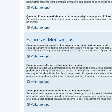
administradores irão simplesmente diminuir o seu contador de mensagens
Voltar ao topo
Quando clico no e-mail de um usuário, uma página aparece solicitand
Apenas usuários registrados poderão enviar e-mails a outros usuários atra
anônimos.
Voltar ao topo
Sobre as Mensagens
Como posso criar um novo tópico ou enviar uma nova mensagem?
Para enviar um novo tópico em um fórum, clique no botão “Novo Tópico”. 
cada fórum está disponível no fundo das páginas dos fóruns e tópicos. E
Voltar ao topo
Como posso editar ou excluir uma mensagem?
A menos que seja um administrador ou moderador do painel, você apena
período limitado após ser enviada. Caso alguém já tenha respondido a
mensagem ainda não tenha obtido respostas; não aparecerá caso a altera
normais não podem excluir uma mensagem após alguém já ter enviado u
Voltar ao topo
Como posso adicionar assinatura a uma mensagem?
Para adicionar uma assinatura em suas mensagens, você deverá primeiro
assinatura. Você também pode adicionar sua assinatura por padrão para 
anexada a mensagens individuais durante o envio de novas mensagens.
Voltar ao topo