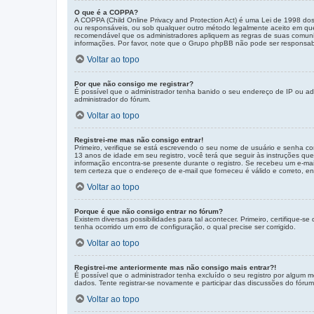
O que é a COPPA?
A COPPA (Child Online Privacy and Protection Act) é uma Lei de 1998 d
ou responsáveis, ou sob qualquer outro método legalmente aceito em que 
recomendável que os administradores apliquem as regras de suas comunid
informações. Por favor, note que o Grupo phpBB não pode ser responsabili
Voltar ao topo
Por que não consigo me registrar?
É possível que o administrador tenha banido o seu endereço de IP ou adi
administrador do fórum.
Voltar ao topo
Registrei-me mas não consigo entrar!
Primeiro, verifique se está escrevendo o seu nome de usuário e senha c
13 anos de idade em seu registro, você terá que seguir às instruções que
informação encontra-se presente durante o registro. Se recebeu um e-mail
tem certeza que o endereço de e-mail que forneceu é válido e correto, en
Voltar ao topo
Porque é que não consigo entrar no fórum?
Existem diversas possibilidades para tal acontecer. Primeiro, certifique
tenha ocorrido um erro de configuração, o qual precise ser corrigido.
Voltar ao topo
Registrei-me anteriormente mas não consigo mais entrar?!
É possível que o administrador tenha excluído o seu registro por algum
dados. Tente registrar-se novamente e participar das discussões do fórum
Voltar ao topo