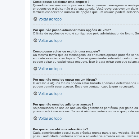
Como posso adicionar uma enquete?
Quando enviar um novo tópico ou editar a primeira mensagem de um tópi
enquetes ou o tópico não é de sua autoria. Você deve escrever um títul
também especificar o número de opções que um usuário poderá selecionar 
Voltar ao topo
Por que não posso adicionar mais opções de voto?
O limite de opções de voto é configurado pelo administrador do fórum. Se
Voltar ao topo
Como posso editar ou excluir uma enquete?
Da mesma forma que as mensagens, as enquetes apenas poderão ser edit
enquete associada ao tópico. Caso ninguém tenha submetido voto, o seu 
podem editar ou excluir essa enquete. Isso é para evitar com que sejam
Voltar ao topo
Por que não consigo entrar em um fórum?
O acesso a alguns fóruns poderá estar limitado apenas a determinados u
podem permitir esse acesso. Entre em contato, caso julgue necessário.
Voltar ao topo
Por que não consigo adicionar anexos?
As permissões do uso de anexos são garantidas por fórum, por grupo ou 
possam adicionar anexos. Se você não tem certeza sobre o que pode ser 
Voltar ao topo
Por que eu recebi uma advertência?
Cada administrador possui suas próprias regras para o seu website. Se e
possui autoridade nenhuma sobre a advertência enviada em seu website. 