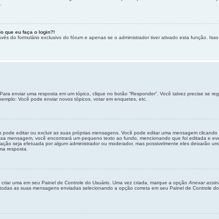
.
o que eu faça o login?!
vés do formulário exclusivo do fórum e apenas se o administrador tiver ativado esta função. Isso 
Para enviar uma resposta em um tópico, clique no botão “Responder”. Você talvez precise se re
xemplo: Você pode enviar novos tópicos, votar em enquetes, etc.
s pode editar ou excluir as suas próprias mensagens. Você pode editar uma mensagem clicand
 essa mensagem, você encontrará um pequeno texto ao fundo, mencionando que foi editada e e
ção seja efetuada por algum administrador ou moderador, mas possivelmente eles deixarão uma n
ma resposta.
 criar uma em seu Painel de Controle do Usuário. Uma vez criada, marque a opção
Anexar assin
todas as suas mensagens enviadas selecionando a opção correta em seu Painel de Controle do Us