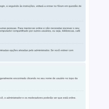
login, e seguindo às instruções, voltará a entrar no fórum em questão de
 outras pessoas. Para manter-se online e não necessitar escrever o seu
putador compartilhado por outros usuários, ou seja, bibliotecas, café
inadas opções ativadas pelo administrador. Se você estiver com
er geralmente encontrado clicando no seu nome de usuário no topo da
ocê, o administrador e os moderadores poderão ver que está online.