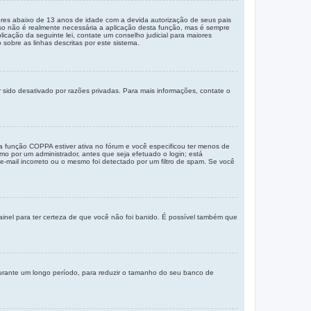
res abaixo de 13 anos de idade com a devida autorização de seus pais
sso não é realmente necessária a aplicação desta função, mas é sempre
ação da seguinte lei, contate um conselho judicial para maiores
sobre as linhas descritas por este sistema.
 sido desativado por razões privadas. Para mais informações, contate o
a função COPPA estiver ativa no fórum e você especificou ter menos de
mo por um administrador, antes que seja efetuado o login; está
e-mail incorreto ou o mesmo foi detectado por um filtro de spam. Se você
painel para ter certeza de que você não foi banido. É possível também que
durante um longo período, para reduzir o tamanho do seu banco de