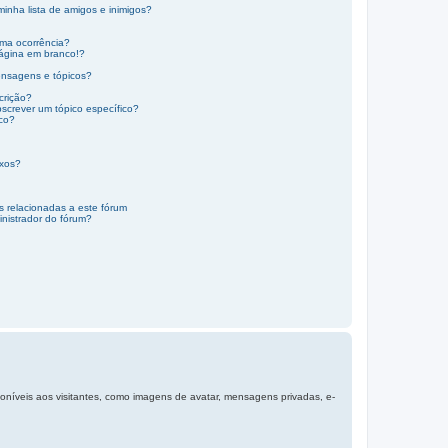
minha lista de amigos e inimigos?
ma ocorrência?
ágina em branco!?
ensagens e tópicos?
crição?
screver um tópico específico?
ico?
exos?
s relacionadas a este fórum
nistrador do fórum?
sponíveis aos visitantes, como imagens de avatar, mensagens privadas, e-