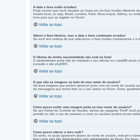
A data e hora estão erradas!
Pode ocorrer que você visualize as horas em um fuso horário diferente d
horário local, ou seja, Brasil, Londres, Paris, Nova Iorque, Sidney, ou o
hora para que se registre no fórum!
Voltar ao topo
Alterei o fuso Horário, mas a data e hora continuam erradas!
Se você tem certeza de que selecionou o fuso horário corretamente e a ho
Voltar ao topo
O idioma da minha nacionalidade não está na lista!
O administrador pode não ter instalado o seu idioma ou o phpBB ainda nã
consulte o site
phpBB
®.
Voltar ao topo
O que são as imagens ao lado do meu nome de usuário?
Há duas imagens que podem aparecer junto com um nome de usuário quan
de mensagens que tenha feito ou o seu status no fórum. Outra, geralme
Voltar ao topo
Como posso exibir uma imagem junto ao meu nome de usuário?
No seu Painel de Controle do Usuário, dentro da categoria “Perfil” você 
permitir ou não o uso de avatares e como os usuários podem enviar estas i
Voltar ao topo
Como posso alterar o meu rank?
Os ranks, os quais aparecem abaixo do nome de usuário, indicam o númer
bem como eles são determinados pelo administrador do fórum. Por favor,