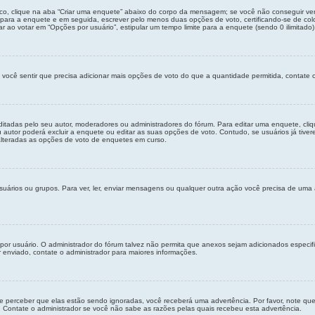
co, clique na aba “Criar uma enquete” abaixo do corpo da mensagem; se você não conseguir ver
o para a enquete e em seguida, escrever pelo menos duas opções de voto, certificando-se de c
ao votar em “Opções por usuário”, estipular um tempo limite para a enquete (sendo 0 ilimitado),
 você sentir que precisa adicionar mais opções de voto do que a quantidade permitida, contate o
adas pelo seu autor, moderadores ou administradores do fórum. Para editar uma enquete, cli
autor poderá excluir a enquete ou editar as suas opções de voto. Contudo, se usuários já tiv
 alteradas as opções de voto de enquetes em curso.
suários ou grupos. Para ver, ler, enviar mensagens ou qualquer outra ação você precisa de uma
por usuário. O administrador do fórum talvez não permita que anexos sejam adicionados espec
enviado, contate o administrador para maiores informações.
le perceber que elas estão sendo ignoradas, você receberá uma advertência. Por favor, note qu
Contate o administrador se você não sabe as razões pelas quais recebeu esta advertência.