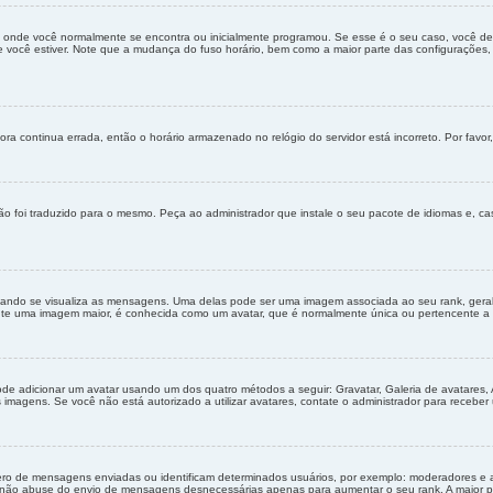
e onde você normalmente se encontra ou inicialmente programou. Se esse é o seu caso, você dev
nde você estiver. Note que a mudança do fuso horário, bem como a maior parte das configurações, 
ra continua errada, então o horário armazenado no relógio do servidor está incorreto. Por favor,
o foi traduzido para o mesmo. Peça ao administrador que instale o seu pacote de idiomas e, ca
do se visualiza as mensagens. Uma delas pode ser uma imagem associada ao seu rank, geralme
nte uma imagem maior, é conhecida como um avatar, que é normalmente única ou pertencente a 
pode adicionar um avatar usando um dos quatro métodos a seguir: Gravatar, Galeria de avatares, 
magens. Se você não está autorizado a utilizar avatares, contate o administrador para receber u
o de mensagens enviadas ou identificam determinados usuários, por exemplo: moderadores e ad
 não abuse do envio de mensagens desnecessárias apenas para aumentar o seu rank. A maior par