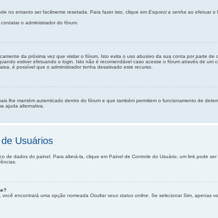
e no entanto ser facilmente resetada. Para fazer isto, clique em
Esqueci a senha
ao efetuar o 
contatar o administrador do fórum.
camente da próxima vez que visitar o fórum. Isto evita o uso abusivo da sua conta por parte de
uando estiver efetuando o login. Isto não é recomendável caso acesse o fórum através de um com
caixa, é possível que o administrador tenha desativado este recurso.
uais lhe mantém autenticado dentro do fórum e que também permitem o funcionamento de determ
a ajuda alternativa.
 de Usuários
co de dados do painel. Para alterá-la, clique em Painel de Controle do Usuário; um link pode s
rências.
ne?
as”, você encontrará uma opção nomeada
Ocultar seus status online
. Se selecionar Sim, apenas v