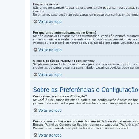
Esqueci a senha!
Não entre em pânico! Apesar da sua senha não poder ser recuperada, pod
minutos.
No entanto, caso você não seja capaz de resetar sua senha, então tente 
Voltar ao topo
Por que entro automaticamente no fórum?
Se não assinalar
Lembrar minhas informações
, você não entrará automati
nome de usuário e senha, assinale a caixa
Lembrar minhas informações
q
internet ou cyber café, universidades, etc. Se não consegue visualizar a 
Voltar ao topo
O que a opção de “Excluir cookies” faz?
Simplesmente exclui todos os cookies gerados pelo sistema phpBB, os q
problemas de entrar e sair na comunidade, excluir os cookies pode ser um
Voltar ao topo
Sobre as Preferências e Configuração
Como altero a minha configuração?
Se você é um usuário registrado, toda a sua configuração é salva no ban
página. Este sistema lhe permitirá alterar toda a sua configuração e prefe
Voltar ao topo
Como posso ocultar o meu nome de usuário da lista de usuários onli
Em seu Painel de Controle do Usuário, dentro da categoria “Preferênci
Passará a ser considerado pelo sistema como um usuário invisível.
Voltar ao topo