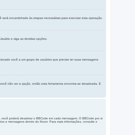
ocê será encaminhado às etapas necessárias para executar esta operação.
suário e siga as devidas opções.
icionado você a um grupo de usuários que precise ter suas mensagens
e você não ver a opção, então esta ferramenta encontra-se desativada. E
te, você poderá desativar o BBCode em cada mensagem. O BBCode por si
extos e mensagens dentro do fórum. Para mais informações, consulte o