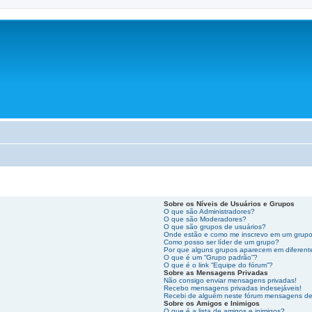
Sobre os Níveis de Usuários e Grupos
O que são Administradores?
O que são Moderadores?
O que são grupos de usuários?
Onde estão e como me inscrevo em um grupo
Como posso ser líder de um grupo?
Por que alguns grupos aparecem em diferent
O que é um “Grupo padrão”?
O que é o link “Equipe do fórum”?
Sobre as Mensagens Privadas
Não consigo enviar mensagens privadas!
Recebo mensagens privadas indesejáveis!
Recebi de alguém neste fórum mensagens de e
Sobre os Amigos e Inimigos
O que é a lista de amigos e inimigos?