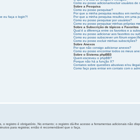
Como eu posso adicionar/excluir usuários de 
Sobre a Pesquisa
Como eu posso pesquisar?
Por que a minha pesquisa resultou em nenhu
e eu faça o login?!
Por que a minha pesquisa resultou em uma p
Como eu posso pesquisar por usuários?
Como eu posso pesquisar minhas próprias m
Sobre a Subscrição de tópicos e Favoritos
Qual é a diferença entre os favoritos e a subs
Como eu posso adicionar aos favoritos ou sub
Como eu posso subscrever um fórum específ
Como eu posso excluir minhas subscrições?
Sobre Anexos
Por que não consigo adicionar anexos?
Como eu posso encontrar todos os meus an
Sobre o Sistema phpBB3
Quem escreveu o phpBB?
Porque não há a função X?
Contatos sobre questões abusivas e/ou ilegai
Como faço para entrar em contato com o admi
 o registro é obrigatório. No entanto; o registro dá-lhe acesso a ferramentas adicionais não di
inutos para registrar, então é recomendável que o faça.