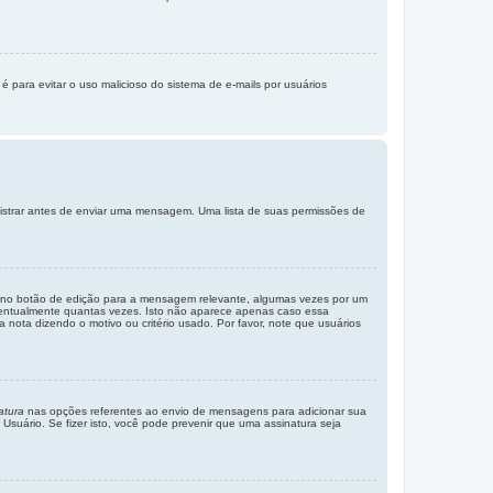
é para evitar o uso malicioso do sistema de e-mails por usuários
gistrar antes de enviar uma mensagem. Uma lista de suas permissões de
o no botão de edição para a mensagem relevante, algumas vezes por um
ventualmente quantas vezes. Isto não aparece apenas caso essa
ota dizendo o motivo ou critério usado. Por favor, note que usuários
atura
nas opções referentes ao envio de mensagens para adicionar sua
uário. Se fizer isto, você pode prevenir que uma assinatura seja