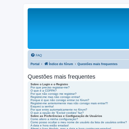
FAQ
Portal
Índice do fórum
Questões mais frequentes
Questões mais frequentes
Sobre o Login e o Registro
Por que preciso registrar-me?
O que é a COPPA?
Por que não consigo me registrar?
Registrei-me mas não consigo entrar!
Porque é que não consigo entrar no fórum?
Registrei-me anteriormente mas não consigo mais entrar?!
Esqueci a senha!
Por que entro automaticamente no fórum?
O que a opção de “Excluir cookies” faz?
Sobre as Preferências e Configuração de Usuários
Como altero a minha configuração?
Como posso ocultar o meu nome de usuário da lista de usuários online?
A data e hora estão erradas!
Alterei o fuso Horário, mas a data e hora continuam erradas!