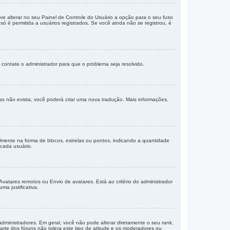
e alterar no seu Painel de Controle do Usuário a opção para o seu fuso
só é permitida a usuários registrados. Se você ainda não se registrou, é
 contate o administrador para que o problema seja resolvido.
so não exista, você poderá criar uma nova tradução. Mais informações,
nte na forma de blocos, estrelas ou pontos, indicando a quantidade
cada usuário.
Avatares remotos ou Envio de avatares. Está ao critério do administrador
ma justificativa.
ministradores. Em geral, você não pode alterar diretamente o seu rank,
te dos fóruns não tolera este tipo de atitude e os moderadores ou