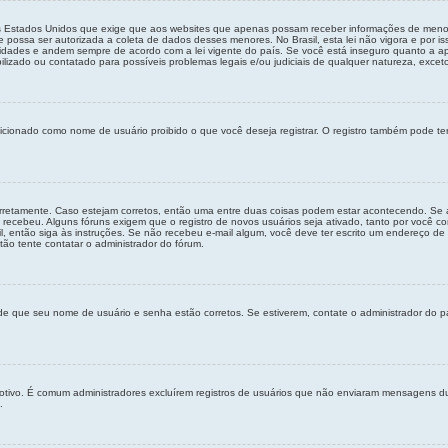
os Estados Unidos que exige que aos websites que apenas possam receber informações de meno
possa ser autorizada a coleta de dados desses menores. No Brasil, esta lei não vigora e por i
ades e andem sempre de acordo com a lei vigente do país. Se você está inseguro quanto a aplic
zado ou contatado para possíveis problemas legais e/ou judiciais de qualquer natureza, exceto 
cionado como nome de usuário proibido o que você deseja registrar. O registro também pode ter
orretamente. Caso estejam corretos, então uma entre duas coisas podem estar acontecendo. Se 
 recebeu. Alguns fóruns exigem que o registro de novos usuários seja ativado, tanto por você co
, então siga às instruções. Se não recebeu e-mail algum, você deve ter escrito um endereço de 
tão tente contatar o administrador do fórum.
-se de que seu nome de usuário e senha estão corretos. Se estiverem, contate o administrador do 
 motivo. É comum administradores excluírem registros de usuários que não enviaram mensagens 
.