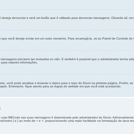
ê deseja denunciar e verá um botão que é utilizado para denunciar mensagens. Clicando ali, v
que você deseje enviar em um outro momento. Para recarregá-la, vá ao Painel de Controle do U
s mensagens precisem ser revisadas ou não. E também é possível que o administrador tenha ad
r para maiores informações.
smo, você pode atualizar e levantar o tópico para o topo do fórum na primeira página. Porém, s
jado. Entretanto, fique atento para as regras do website em que você está acessando.
s
e usar BBCode nas suas mensagens é determinada pelo administrador do fórum. Adicionalmen
 colchetes [ e ] ao invés de < e >, proporcionando uma maior facilidade na formatação de seus t