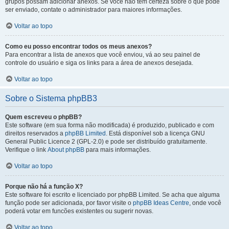
grupos possam adicionar anexos. Se você não tem certeza sobre o que pode
ser enviado, contate o administrador para maiores informações.
Voltar ao topo
Como eu posso encontrar todos os meus anexos?
Para encontrar a lista de anexos que você enviou, vá ao seu painel de
controle do usuário e siga os links para a área de anexos desejada.
Voltar ao topo
Sobre o Sistema phpBB3
Quem escreveu o phpBB?
Este software (em sua forma não modificada) é produzido, publicado e com
direitos reservados a
phpBB Limited
. Está disponível sob a licença GNU
General Public Licence 2 (GPL-2.0) e pode ser distribuído gratuitamente.
Verifique o link
About phpBB
para mais informações.
Voltar ao topo
Porque não há a função X?
Este software foi escrito e licenciado por phpBB Limited. Se acha que alguma
função pode ser adicionada, por favor visite o
phpBB Ideas Centre
, onde você
poderá votar em funcões existentes ou sugerir novas.
Voltar ao topo