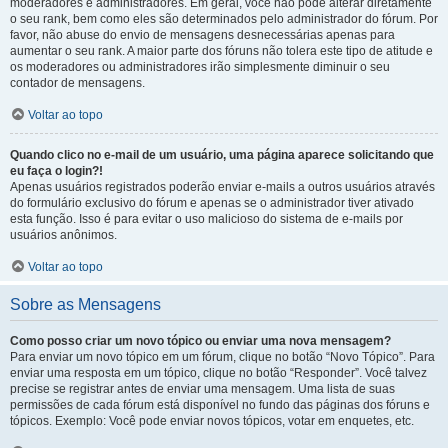
moderadores e administradores. Em geral, você não pode alterar diretamente
o seu rank, bem como eles são determinados pelo administrador do fórum. Por
favor, não abuse do envio de mensagens desnecessárias apenas para
aumentar o seu rank. A maior parte dos fóruns não tolera este tipo de atitude e
os moderadores ou administradores irão simplesmente diminuir o seu
contador de mensagens.
Voltar ao topo
Quando clico no e-mail de um usuário, uma página aparece solicitando que
eu faça o login?!
Apenas usuários registrados poderão enviar e-mails a outros usuários através
do formulário exclusivo do fórum e apenas se o administrador tiver ativado
esta função. Isso é para evitar o uso malicioso do sistema de e-mails por
usuários anônimos.
Voltar ao topo
Sobre as Mensagens
Como posso criar um novo tópico ou enviar uma nova mensagem?
Para enviar um novo tópico em um fórum, clique no botão “Novo Tópico”. Para
enviar uma resposta em um tópico, clique no botão “Responder”. Você talvez
precise se registrar antes de enviar uma mensagem. Uma lista de suas
permissões de cada fórum está disponível no fundo das páginas dos fóruns e
tópicos. Exemplo: Você pode enviar novos tópicos, votar em enquetes, etc.