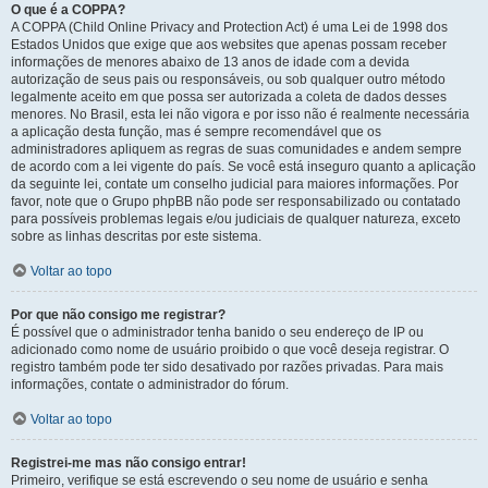
O que é a COPPA?
A COPPA (Child Online Privacy and Protection Act) é uma Lei de 1998 dos
Estados Unidos que exige que aos websites que apenas possam receber
informações de menores abaixo de 13 anos de idade com a devida
autorização de seus pais ou responsáveis, ou sob qualquer outro método
legalmente aceito em que possa ser autorizada a coleta de dados desses
menores. No Brasil, esta lei não vigora e por isso não é realmente necessária
a aplicação desta função, mas é sempre recomendável que os
administradores apliquem as regras de suas comunidades e andem sempre
de acordo com a lei vigente do país. Se você está inseguro quanto a aplicação
da seguinte lei, contate um conselho judicial para maiores informações. Por
favor, note que o Grupo phpBB não pode ser responsabilizado ou contatado
para possíveis problemas legais e/ou judiciais de qualquer natureza, exceto
sobre as linhas descritas por este sistema.
Voltar ao topo
Por que não consigo me registrar?
É possível que o administrador tenha banido o seu endereço de IP ou
adicionado como nome de usuário proibido o que você deseja registrar. O
registro também pode ter sido desativado por razões privadas. Para mais
informações, contate o administrador do fórum.
Voltar ao topo
Registrei-me mas não consigo entrar!
Primeiro, verifique se está escrevendo o seu nome de usuário e senha