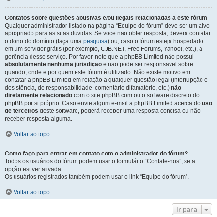
Contatos sobre questões abusivas e/ou ilegais relacionadas a este fórum
Qualquer administrador listado na página “Equipe do fórum” deve ser um alvo
apropriado para as suas dúvidas. Se você não obter resposta, deverá contatar
o dono do domínio (faça uma
pesquisa
) ou, caso o fórum esteja hospedado
em um servidor grátis (por exemplo, CJB.NET, Free Forums, Yahoo!, etc.), a
gerência desse serviço. Por favor, note que a phpBB Limited não possui
absolutamente nenhuma jurisdição
e não pode ser responsável sobre
quando, onde e por quem este fórum é utilizado. Não existe motivo em
contatar a phpBB Limited em relação a qualquer questão legal (interrupção e
desistência, de responsabilidade, comentário difamatório, etc.)
não
diretamente relacionado
com o site phpBB.com ou o software discreto do
phpBB por si próprio. Caso envie algum e-mail a phpBB Limited acerca do
uso
de terceiros
deste software, poderá receber uma resposta concisa ou não
receber resposta alguma.
Voltar ao topo
Como faço para entrar em contato com o administrador do fórum?
Todos os usuários do fórum podem usar o formulário “Contate-nos”, se a
opção estiver ativada.
Os usuários registrados também podem usar o link “Equipe do fórum”.
Voltar ao topo
Ir para