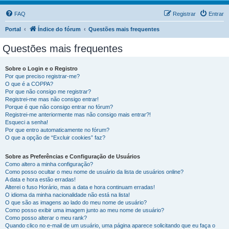
FAQ
Registrar
Entrar
Portal
Índice do fórum
Questões mais frequentes
Questões mais frequentes
Sobre o Login e o Registro
Por que preciso registrar-me?
O que é a COPPA?
Por que não consigo me registrar?
Registrei-me mas não consigo entrar!
Porque é que não consigo entrar no fórum?
Registrei-me anteriormente mas não consigo mais entrar?!
Esqueci a senha!
Por que entro automaticamente no fórum?
O que a opção de “Excluir cookies” faz?
Sobre as Preferências e Configuração de Usuários
Como altero a minha configuração?
Como posso ocultar o meu nome de usuário da lista de usuários online?
A data e hora estão erradas!
Alterei o fuso Horário, mas a data e hora continuam erradas!
O idioma da minha nacionalidade não está na lista!
O que são as imagens ao lado do meu nome de usuário?
Como posso exibir uma imagem junto ao meu nome de usuário?
Como posso alterar o meu rank?
Quando clico no e-mail de um usuário, uma página aparece solicitando que eu faça o