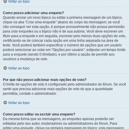
Voltar ao topo
Como posso adicionar uma enquete?
Quando enviar um novo tópico ou editar a primeira mensagem de um tópico,
clique na aba “Criar uma enquete” abaixo do corpo da mensagem; se você
não conseguir ver esta opção, é porque provavelmente não possui permissão
para criar enquetes ou o tópico não é de sua autoria. Você deve escrever um
título para a enquete e em seguida, escrever pelo menos duas opções de voto,
certificando-se de colocar cada opção em uma linha separada na área de
texto. Você poderá também especificar o número de opções que um usuário
poderá selecionar ao votar em “Opções por usuário”, estipular um tempo limite
para a enquete (sendo 0 ilimitado), e por último a opção de permitir aos
usuários a mudança de voto.
Voltar ao topo
Por que não posso adicionar mais opções de voto?
O limite de opções de voto é configurado pelo administrador do fórum. Se você
sentir que precisa adicionar mais opções de voto do que a quantidade
permitida, contate o administrador.
Voltar ao topo
Como posso editar ou excluir uma enquete?
Da mesma forma que as mensagens, as enquetes apenas poderão ser
editadas pelo seu autor, moderadores ou administradores do fórum. Para
editar uma enquete, clique na primeira mensagem do tópico; esta mensagem