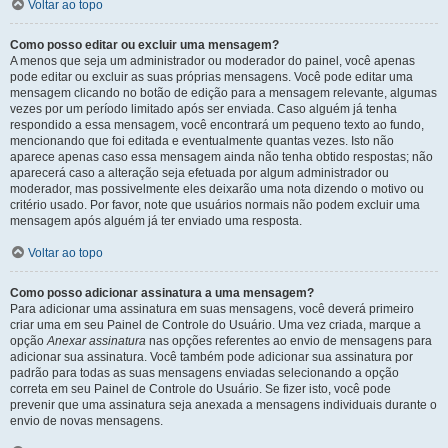
Voltar ao topo
Como posso editar ou excluir uma mensagem?
A menos que seja um administrador ou moderador do painel, você apenas
pode editar ou excluir as suas próprias mensagens. Você pode editar uma
mensagem clicando no botão de edição para a mensagem relevante, algumas
vezes por um período limitado após ser enviada. Caso alguém já tenha
respondido a essa mensagem, você encontrará um pequeno texto ao fundo,
mencionando que foi editada e eventualmente quantas vezes. Isto não
aparece apenas caso essa mensagem ainda não tenha obtido respostas; não
aparecerá caso a alteração seja efetuada por algum administrador ou
moderador, mas possivelmente eles deixarão uma nota dizendo o motivo ou
critério usado. Por favor, note que usuários normais não podem excluir uma
mensagem após alguém já ter enviado uma resposta.
Voltar ao topo
Como posso adicionar assinatura a uma mensagem?
Para adicionar uma assinatura em suas mensagens, você deverá primeiro
criar uma em seu Painel de Controle do Usuário. Uma vez criada, marque a
opção
Anexar assinatura
nas opções referentes ao envio de mensagens para
adicionar sua assinatura. Você também pode adicionar sua assinatura por
padrão para todas as suas mensagens enviadas selecionando a opção
correta em seu Painel de Controle do Usuário. Se fizer isto, você pode
prevenir que uma assinatura seja anexada a mensagens individuais durante o
envio de novas mensagens.