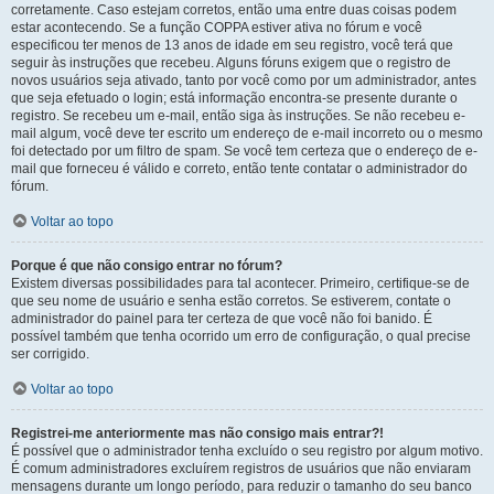
corretamente. Caso estejam corretos, então uma entre duas coisas podem
estar acontecendo. Se a função COPPA estiver ativa no fórum e você
especificou ter menos de 13 anos de idade em seu registro, você terá que
seguir às instruções que recebeu. Alguns fóruns exigem que o registro de
novos usuários seja ativado, tanto por você como por um administrador, antes
que seja efetuado o login; está informação encontra-se presente durante o
registro. Se recebeu um e-mail, então siga às instruções. Se não recebeu e-
mail algum, você deve ter escrito um endereço de e-mail incorreto ou o mesmo
foi detectado por um filtro de spam. Se você tem certeza que o endereço de e-
mail que forneceu é válido e correto, então tente contatar o administrador do
fórum.
Voltar ao topo
Porque é que não consigo entrar no fórum?
Existem diversas possibilidades para tal acontecer. Primeiro, certifique-se de
que seu nome de usuário e senha estão corretos. Se estiverem, contate o
administrador do painel para ter certeza de que você não foi banido. É
possível também que tenha ocorrido um erro de configuração, o qual precise
ser corrigido.
Voltar ao topo
Registrei-me anteriormente mas não consigo mais entrar?!
É possível que o administrador tenha excluído o seu registro por algum motivo.
É comum administradores excluírem registros de usuários que não enviaram
mensagens durante um longo período, para reduzir o tamanho do seu banco