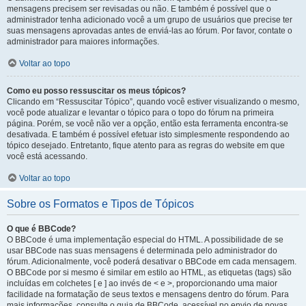
mensagens precisem ser revisadas ou não. E também é possível que o
administrador tenha adicionado você a um grupo de usuários que precise ter
suas mensagens aprovadas antes de enviá-las ao fórum. Por favor, contate o
administrador para maiores informações.
Voltar ao topo
Como eu posso ressuscitar os meus tópicos?
Clicando em “Ressuscitar Tópico”, quando você estiver visualizando o mesmo,
você pode atualizar e levantar o tópico para o topo do fórum na primeira
página. Porém, se você não ver a opção, então esta ferramenta encontra-se
desativada. E também é possível efetuar isto simplesmente respondendo ao
tópico desejado. Entretanto, fique atento para as regras do website em que
você está acessando.
Voltar ao topo
Sobre os Formatos e Tipos de Tópicos
O que é BBCode?
O BBCode é uma implementação especial do HTML. A possibilidade de se
usar BBCode nas suas mensagens é determinada pelo administrador do
fórum. Adicionalmente, você poderá desativar o BBCode em cada mensagem.
O BBCode por si mesmo é similar em estilo ao HTML, as etiquetas (tags) são
incluídas em colchetes [ e ] ao invés de < e >, proporcionando uma maior
facilidade na formatação de seus textos e mensagens dentro do fórum. Para
mais informações, consulte o guia de BBCode, acessível no envio de novas