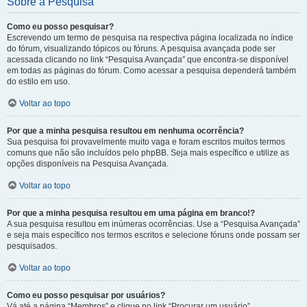
Sobre a Pesquisa
Como eu posso pesquisar?
Escrevendo um termo de pesquisa na respectiva página localizada no índice
do fórum, visualizando tópicos ou fóruns. A pesquisa avançada pode ser
acessada clicando no link “Pesquisa Avançada” que encontra-se disponível
em todas as páginas do fórum. Como acessar a pesquisa dependerá também
do estilo em uso.
Voltar ao topo
Por que a minha pesquisa resultou em nenhuma ocorrência?
Sua pesquisa foi provavelmente muito vaga e foram escritos muitos termos
comuns que não são incluídos pelo phpBB. Seja mais específico e utilize as
opções disponíveis na Pesquisa Avançada.
Voltar ao topo
Por que a minha pesquisa resultou em uma página em branco!?
A sua pesquisa resultou em inúmeras ocorrências. Use a “Pesquisa Avançada”
e seja mais específico nos termos escritos e selecione fóruns onde possam ser
pesquisados.
Voltar ao topo
Como eu posso pesquisar por usuários?
Vá até a página “Membros” e clique no link “Procurar um usuário”.