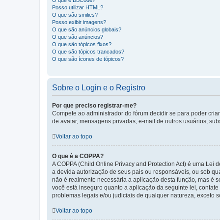
O que é BBCode?
Posso utilizar HTML?
O que são smilies?
Posso exibir imagens?
O que são anúncios globais?
O que são anúncios?
O que são tópicos fixos?
O que são tópicos trancados?
O que são ícones de tópicos?
Sobre o Login e o Registro
Por que preciso registrar-me?
Compete ao administrador do fórum decidir se para poder criar 
de avatar, mensagens privadas, e-mail de outros usuários, sub
Voltar ao topo
O que é a COPPA?
A COPPA (Child Online Privacy and Protection Act) é uma Le
a devida autorização de seus pais ou responsáveis, ou sob qua
não é realmente necessária a aplicação desta função, mas é 
você está inseguro quanto a aplicação da seguinte lei, contat
problemas legais e/ou judiciais de qualquer natureza, exceto so
Voltar ao topo