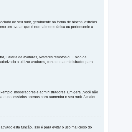
ada ao seu rank, geralmente na forma de blocos, estrelas
como um avatar, que é normalmente única ou pertencente a
ar, Galeria de avatares, Avatares remotos ou Envio de
torizado a utilizar avatares, contate o administrador para
exemplo: moderadores e administradores. Em geral, você não
s desnecessárias apenas para aumentar o seu rank. A maior
ativado esta função. Isso é para evitar o uso malicioso do