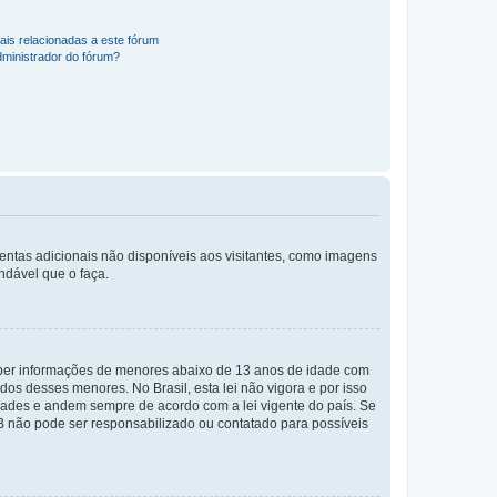
ais relacionadas a este fórum
ministrador do fórum?
mentas adicionais não disponíveis aos visitantes, como imagens
ndável que o faça.
eber informações de menores abaixo de 13 anos de idade com
os desses menores. No Brasil, esta lei não vigora e por isso
ades e andem sempre de acordo com a lei vigente do país. Se
BB não pode ser responsabilizado ou contatado para possíveis