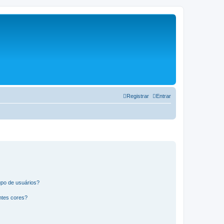
Registrar
Entrar
po de usuários?
ntes cores?