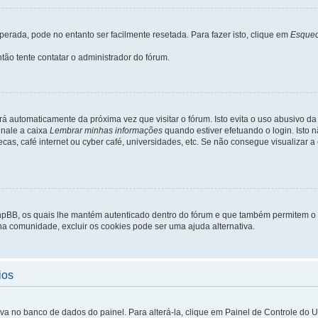
rada, pode no entanto ser facilmente resetada. Para fazer isto, clique em
Esquec
tão tente contatar o administrador do fórum.
rá automaticamente da próxima vez que visitar o fórum. Isto evita o uso abusivo d
inale a caixa
Lembrar minhas informações
quando estiver efetuando o login. Isto
ecas, café internet ou cyber café, universidades, etc. Se não consegue visualizar a
phpBB, os quais lhe mantém autenticado dentro do fórum e que também permitem o
 na comunidade, excluir os cookies pode ser uma ajuda alternativa.
ios
lva no banco de dados do painel. Para alterá-la, clique em Painel de Controle do 