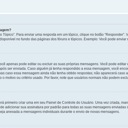
nsagem?
 Tópico”. Para enviar uma resposta em um tópico, clique no botão “Responder”. Vo
sponível no fundo das páginas dos fóruns e tópicos. Exemplo: Você pode enviar n
ocê apenas pode editar ou excluir as suas próprias mensagens. Você pode edita
após ser enviada. Caso alguém já tenha respondido a essa mensagem, você encon
nas caso essa mensagem ainda não tenha obtido respostas; não aparecerá caso a 
 o motivo ou critério usado. Por favor, note que usuários normais não podem exc
rá primeiro criar uma em seu Painel de Controle do Usuário. Uma vez criada, ma
de adicionar sua assinatura por padrão para todas as suas mensagens enviadas s
a seja anexada a mensagens individuais durante o envio de novas mensagens.