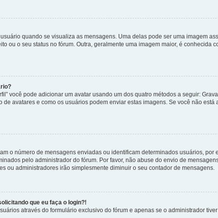
uário quando se visualiza as mensagens. Uma delas pode ser uma imagem associ
ito ou o seu status no fórum. Outra, geralmente uma imagem maior, é conhecida 
rio?
rfil” você pode adicionar um avatar usando um dos quatro métodos a seguir: Gravat
uso de avatares e como os usuários podem enviar estas imagens. Se você não está au
cam o número de mensagens enviadas ou identificam determinados usuários, por 
rminados pelo administrador do fórum. Por favor, não abuse do envio de mensagen
ores ou administradores irão simplesmente diminuir o seu contador de mensagens.
licitando que eu faça o login?!
uários através do formulário exclusivo do fórum e apenas se o administrador tiver 