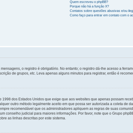
Quem escreveu o phpBB?
Porque não há a função X?
Contatos sobre questões abusivas e/ou ileg
Como faço para entrar em contato com o ad
mensagens, o registro é obrigatório. No entanto; o registro dá-lhe acesso a ferra
scrição de grupos, etc. Leva apenas alguns minutos para registrar, então é recome
i de 1998 dos Estados Unidos que exige que aos websites que apenas possam rec
lquer outro método legalmente aceito em que possa ser autorizada a coleta de dad
sempre recomendável que os administradores apliquem as regras de suas comunid
e um conselho judicial para maiores informações. Por favor, note que o Grupo php
bre as linhas descritas por este sistema.