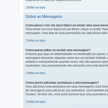
sistema de e-mails por usuários anônimos.
Voltar ao topo
Sobre as Mensagens
Como posso criar um novo tópico ou enviar uma nova me
Para enviar um novo tópico em um fórum, clique no botão “Novo
mensagem. Uma lista de suas permissões de cada fórum está di
Voltar ao topo
Como posso editar ou excluir uma mensagem?
A menos que seja um administrador ou moderador do painel, v
mensagem relevante, algumas vezes por um período limitado 
editada e eventualmente quantas vezes. Isto não aparece ape
moderador, mas possivelmente eles deixarão uma nota dizendo
Voltar ao topo
Como posso adicionar assinatura a uma mensagem?
Para adicionar uma assinatura em suas mensagens, você deve
de mensagens para adicionar sua assinatura. Você também po
Usuário. Se fizer isto, você pode prevenir que uma assinatur
Voltar ao topo