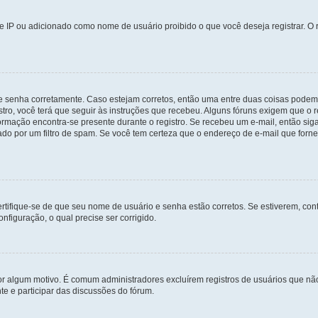
 IP ou adicionado como nome de usuário proibido o que você deseja registrar. O r
 e senha corretamente. Caso estejam corretos, então uma entre duas coisas podem
tro, você terá que seguir às instruções que recebeu. Alguns fóruns exigem que o r
formação encontra-se presente durante o registro. Se recebeu um e-mail, então sig
do por um filtro de spam. Se você tem certeza que o endereço de e-mail que fornec
certifique-se de que seu nome de usuário e senha estão corretos. Se estiverem, con
nfiguração, o qual precise ser corrigido.
 por algum motivo. É comum administradores excluírem registros de usuários que 
e e participar das discussões do fórum.