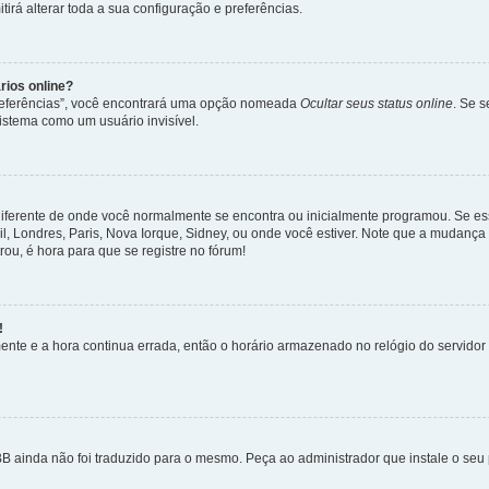
irá alterar toda a sua configuração e preferências.
rios online?
Preferências”, você encontrará uma opção nomeada
Ocultar seus status online
. Se 
istema como um usuário invisível.
diferente de onde você normalmente se encontra ou inicialmente programou. Se ess
sil, Londres, Paris, Nova Iorque, Sidney, ou onde você estiver. Note que a mudanç
rou, é hora para que se registre no fórum!
!
nte e a hora continua errada, então o horário armazenado no relógio do servidor e
B ainda não foi traduzido para o mesmo. Peça ao administrador que instale o seu 