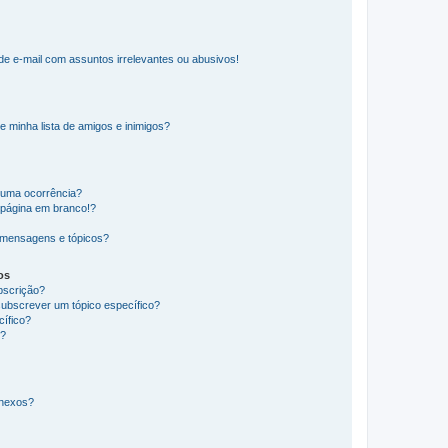
e e-mail com assuntos irrelevantes ou abusivos!
e minha lista de amigos e inimigos?
huma ocorrência?
 página em branco!?
 mensagens e tópicos?
os
ubscrição?
subscrever um tópico específico?
ífico?
s?
anexos?