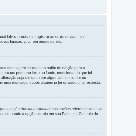
cê talvez precise se registrar antes de enviar uma
ovos tópicos, votar em enquetes, etc.
r uma mensagem clicando no botão de edição para a
trará um pequeno texto ao fundo, mencionando que foi
alteração seja efetuada por algum administrador ou
luir uma mensagem após alguém já ter enviado uma resposta.
rque a opção
Anexar assinatura
nas opções referentes ao envio
elecionando a opção correta em seu Painel de Controle do