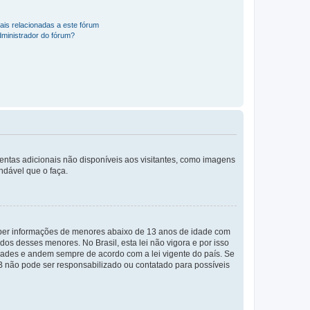
ais relacionadas a este fórum
ministrador do fórum?
mentas adicionais não disponíveis aos visitantes, como imagens
ndável que o faça.
eber informações de menores abaixo de 13 anos de idade com
os desses menores. No Brasil, esta lei não vigora e por isso
ades e andem sempre de acordo com a lei vigente do país. Se
BB não pode ser responsabilizado ou contatado para possíveis