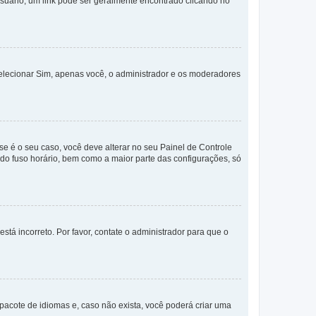
Usuário; um link pode ser geralmente encontrado clicando no
selecionar Sim, apenas você, o administrador e os moderadores
e é o seu caso, você deve alterar no seu Painel de Controle
a do fuso horário, bem como a maior parte das configurações, só
stá incorreto. Por favor, contate o administrador para que o
pacote de idiomas e, caso não exista, você poderá criar uma