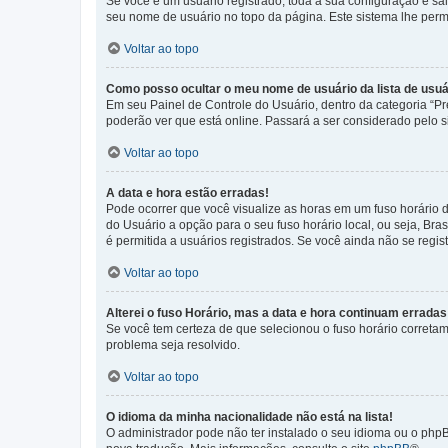
Se você é um usuário registrado, toda a sua configuração é sa
seu nome de usuário no topo da página. Este sistema lhe permit
Voltar ao topo
Como posso ocultar o meu nome de usuário da lista de usuá
Em seu Painel de Controle do Usuário, dentro da categoria “
poderão ver que está online. Passará a ser considerado pelo s
Voltar ao topo
A data e hora estão erradas!
Pode ocorrer que você visualize as horas em um fuso horário 
do Usuário a opção para o seu fuso horário local, ou seja, Bra
é permitida a usuários registrados. Se você ainda não se regist
Voltar ao topo
Alterei o fuso Horário, mas a data e hora continuam erradas
Se você tem certeza de que selecionou o fuso horário corretame
problema seja resolvido.
Voltar ao topo
O idioma da minha nacionalidade não está na lista!
O administrador pode não ter instalado o seu idioma ou o phpB