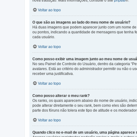
nova tradução. Mais informações, consulte o site
phpBB
®.
Voltar ao topo
O que são as imagens ao lado do meu nome de usuário?
Há duas imagens que podem aparecer junto com um nome de us
ou pontos, indicando a quantidade de mensagens que tenha fe
cada usuário.
Voltar ao topo
Como posso exibir uma imagem junto ao meu nome de usuá
No seu Painel de Controle do Usuário, dentro da categoria “Pe
avatares. Está ao critério do administrador permitir ou não o 
receber uma justificativa.
Voltar ao topo
Como posso alterar o meu rank?
Os ranks, os quais aparecem abaixo do nome de usuário, indi
pode alterar diretamente o seu rank, bem como eles são dete
parte dos fóruns não tolera este tipo de atitude e os moderad
Voltar ao topo
Quando clico no e-mail de um usuário, uma página aparece so