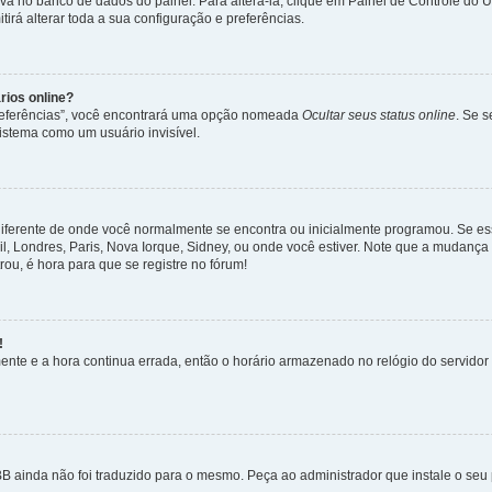
lva no banco de dados do painel. Para alterá-la, clique em Painel de Controle do 
irá alterar toda a sua configuração e preferências.
rios online?
Preferências”, você encontrará uma opção nomeada
Ocultar seus status online
. Se 
istema como um usuário invisível.
diferente de onde você normalmente se encontra ou inicialmente programou. Se ess
sil, Londres, Paris, Nova Iorque, Sidney, ou onde você estiver. Note que a mudanç
rou, é hora para que se registre no fórum!
!
nte e a hora continua errada, então o horário armazenado no relógio do servidor e
B ainda não foi traduzido para o mesmo. Peça ao administrador que instale o seu 