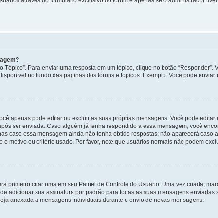
uários através do formulário exclusivo do fórum e apenas se o administrador tiver 
nsagem?
 Tópico”. Para enviar uma resposta em um tópico, clique no botão “Responder”. Vo
sponível no fundo das páginas dos fóruns e tópicos. Exemplo: Você pode enviar n
ocê apenas pode editar ou excluir as suas próprias mensagens. Você pode edita
após ser enviada. Caso alguém já tenha respondido a essa mensagem, você encon
nas caso essa mensagem ainda não tenha obtido respostas; não aparecerá caso a 
 o motivo ou critério usado. Por favor, note que usuários normais não podem exc
rá primeiro criar uma em seu Painel de Controle do Usuário. Uma vez criada, ma
de adicionar sua assinatura por padrão para todas as suas mensagens enviadas s
a seja anexada a mensagens individuais durante o envio de novas mensagens.