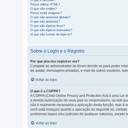
O que é BBCode?
Posso utilizar HTML?
O que são smilies?
Posso exibir imagens?
O que são anúncios globais?
O que são anúncios?
O que são tópicos fixos?
O que são tópicos trancados?
O que são ícones de tópicos?
Sobre o Login e o Registro
Por que preciso registrar-me?
Compete ao administrador do fórum decidir se para poder criar 
de avatar, mensagens privadas, e-mail de outros usuários, sub
Voltar ao topo
O que é a COPPA?
A COPPA (Child Online Privacy and Protection Act) é uma Le
a devida autorização de seus pais ou responsáveis, ou sob qua
não é realmente necessária a aplicação desta função, mas é 
você está inseguro quanto a aplicação da seguinte lei, contat
problemas legais e/ou judiciais de qualquer natureza, exceto so
Voltar ao topo