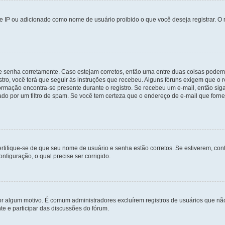
 IP ou adicionado como nome de usuário proibido o que você deseja registrar. O r
 e senha corretamente. Caso estejam corretos, então uma entre duas coisas podem
tro, você terá que seguir às instruções que recebeu. Alguns fóruns exigem que o r
formação encontra-se presente durante o registro. Se recebeu um e-mail, então sig
do por um filtro de spam. Se você tem certeza que o endereço de e-mail que fornec
certifique-se de que seu nome de usuário e senha estão corretos. Se estiverem, con
nfiguração, o qual precise ser corrigido.
 por algum motivo. É comum administradores excluírem registros de usuários que 
e e participar das discussões do fórum.