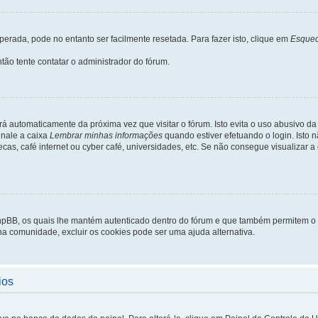
rada, pode no entanto ser facilmente resetada. Para fazer isto, clique em
Esquec
tão tente contatar o administrador do fórum.
rá automaticamente da próxima vez que visitar o fórum. Isto evita o uso abusivo d
inale a caixa
Lembrar minhas informações
quando estiver efetuando o login. Isto
ecas, café internet ou cyber café, universidades, etc. Se não consegue visualizar a
phpBB, os quais lhe mantém autenticado dentro do fórum e que também permitem o
 na comunidade, excluir os cookies pode ser uma ajuda alternativa.
ios