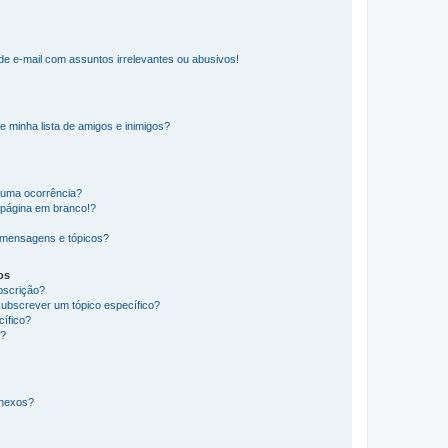
e e-mail com assuntos irrelevantes ou abusivos!
e minha lista de amigos e inimigos?
huma ocorrência?
 página em branco!?
 mensagens e tópicos?
os
ubscrição?
subscrever um tópico específico?
ífico?
s?
anexos?