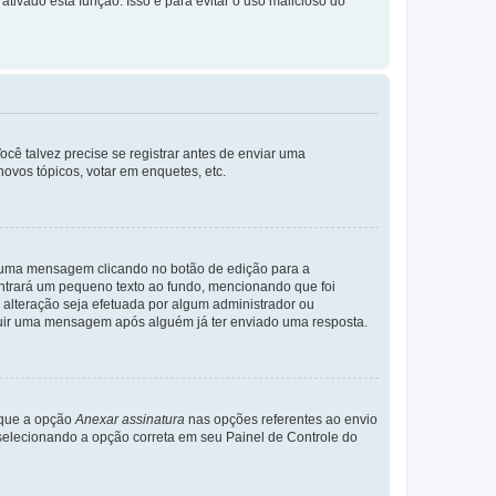
ativado esta função. Isso é para evitar o uso malicioso do
cê talvez precise se registrar antes de enviar uma
ovos tópicos, votar em enquetes, etc.
r uma mensagem clicando no botão de edição para a
trará um pequeno texto ao fundo, mencionando que foi
alteração seja efetuada por algum administrador ou
luir uma mensagem após alguém já ter enviado uma resposta.
rque a opção
Anexar assinatura
nas opções referentes ao envio
elecionando a opção correta em seu Painel de Controle do