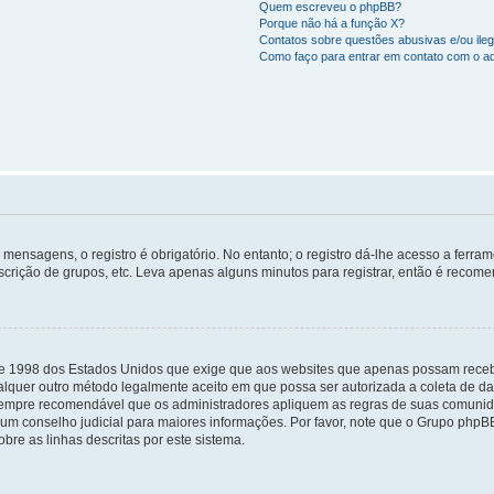
Quem escreveu o phpBB?
Porque não há a função X?
Contatos sobre questões abusivas e/ou ileg
Como faço para entrar em contato com o ad
mensagens, o registro é obrigatório. No entanto; o registro dá-lhe acesso a ferra
scrição de grupos, etc. Leva apenas alguns minutos para registrar, então é recome
i de 1998 dos Estados Unidos que exige que aos websites que apenas possam rec
lquer outro método legalmente aceito em que possa ser autorizada a coleta de dad
sempre recomendável que os administradores apliquem as regras de suas comunid
e um conselho judicial para maiores informações. Por favor, note que o Grupo php
bre as linhas descritas por este sistema.