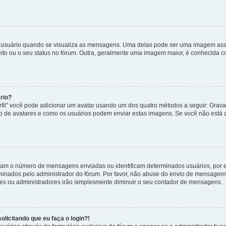
uário quando se visualiza as mensagens. Uma delas pode ser uma imagem associ
ito ou o seu status no fórum. Outra, geralmente uma imagem maior, é conhecida 
rio?
rfil” você pode adicionar um avatar usando um dos quatro métodos a seguir: Gravat
uso de avatares e como os usuários podem enviar estas imagens. Se você não está au
cam o número de mensagens enviadas ou identificam determinados usuários, por 
rminados pelo administrador do fórum. Por favor, não abuse do envio de mensagen
ores ou administradores irão simplesmente diminuir o seu contador de mensagens.
licitando que eu faça o login?!