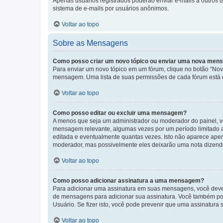
Apenas usuários registrados poderão enviar e-mails a outros us
sistema de e-mails por usuários anônimos.
Voltar ao topo
Sobre as Mensagens
Como posso criar um novo tópico ou enviar uma nova me
Para enviar um novo tópico em um fórum, clique no botão “Novo
mensagem. Uma lista de suas permissões de cada fórum está di
Voltar ao topo
Como posso editar ou excluir uma mensagem?
A menos que seja um administrador ou moderador do painel, v
mensagem relevante, algumas vezes por um período limitado 
editada e eventualmente quantas vezes. Isto não aparece ape
moderador, mas possivelmente eles deixarão uma nota dizendo
Voltar ao topo
Como posso adicionar assinatura a uma mensagem?
Para adicionar uma assinatura em suas mensagens, você deve
de mensagens para adicionar sua assinatura. Você também po
Usuário. Se fizer isto, você pode prevenir que uma assinatur
Voltar ao topo