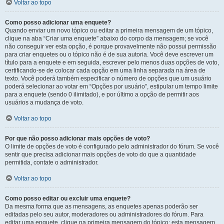
Voltar ao topo
Como posso adicionar uma enquete?
Quando enviar um novo tópico ou editar a primeira mensagem de um tópico,
clique na aba “Criar uma enquete” abaixo do corpo da mensagem; se você
não conseguir ver esta opção, é porque provavelmente não possui permissão
para criar enquetes ou o tópico não é de sua autoria. Você deve escrever um
título para a enquete e em seguida, escrever pelo menos duas opções de voto,
certificando-se de colocar cada opção em uma linha separada na área de
texto. Você poderá também especificar o número de opções que um usuário
poderá selecionar ao votar em “Opções por usuário”, estipular um tempo limite
para a enquete (sendo 0 ilimitado), e por último a opção de permitir aos
usuários a mudança de voto.
Voltar ao topo
Por que não posso adicionar mais opções de voto?
O limite de opções de voto é configurado pelo administrador do fórum. Se você
sentir que precisa adicionar mais opções de voto do que a quantidade
permitida, contate o administrador.
Voltar ao topo
Como posso editar ou excluir uma enquete?
Da mesma forma que as mensagens, as enquetes apenas poderão ser
editadas pelo seu autor, moderadores ou administradores do fórum. Para
editar uma enquete, clique na primeira mensagem do tópico; esta mensagem