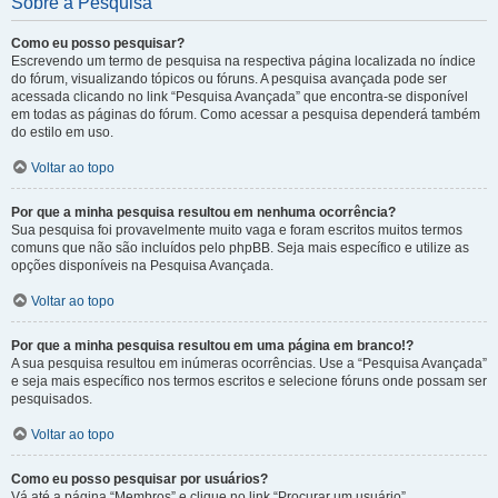
Sobre a Pesquisa
Como eu posso pesquisar?
Escrevendo um termo de pesquisa na respectiva página localizada no índice
do fórum, visualizando tópicos ou fóruns. A pesquisa avançada pode ser
acessada clicando no link “Pesquisa Avançada” que encontra-se disponível
em todas as páginas do fórum. Como acessar a pesquisa dependerá também
do estilo em uso.
Voltar ao topo
Por que a minha pesquisa resultou em nenhuma ocorrência?
Sua pesquisa foi provavelmente muito vaga e foram escritos muitos termos
comuns que não são incluídos pelo phpBB. Seja mais específico e utilize as
opções disponíveis na Pesquisa Avançada.
Voltar ao topo
Por que a minha pesquisa resultou em uma página em branco!?
A sua pesquisa resultou em inúmeras ocorrências. Use a “Pesquisa Avançada”
e seja mais específico nos termos escritos e selecione fóruns onde possam ser
pesquisados.
Voltar ao topo
Como eu posso pesquisar por usuários?
Vá até a página “Membros” e clique no link “Procurar um usuário”.