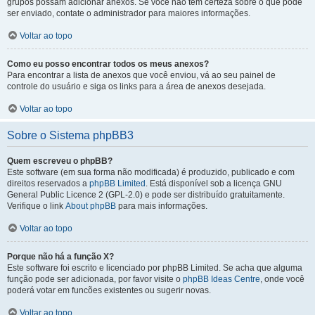
grupos possam adicionar anexos. Se você não tem certeza sobre o que pode
ser enviado, contate o administrador para maiores informações.
Voltar ao topo
Como eu posso encontrar todos os meus anexos?
Para encontrar a lista de anexos que você enviou, vá ao seu painel de
controle do usuário e siga os links para a área de anexos desejada.
Voltar ao topo
Sobre o Sistema phpBB3
Quem escreveu o phpBB?
Este software (em sua forma não modificada) é produzido, publicado e com
direitos reservados a
phpBB Limited
. Está disponível sob a licença GNU
General Public Licence 2 (GPL-2.0) e pode ser distribuído gratuitamente.
Verifique o link
About phpBB
para mais informações.
Voltar ao topo
Porque não há a função X?
Este software foi escrito e licenciado por phpBB Limited. Se acha que alguma
função pode ser adicionada, por favor visite o
phpBB Ideas Centre
, onde você
poderá votar em funcões existentes ou sugerir novas.
Voltar ao topo