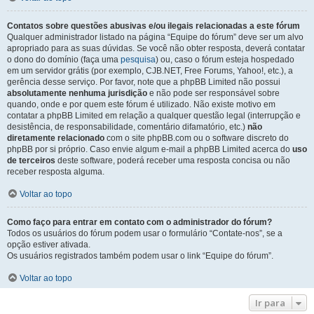
Contatos sobre questões abusivas e/ou ilegais relacionadas a este fórum
Qualquer administrador listado na página “Equipe do fórum” deve ser um alvo
apropriado para as suas dúvidas. Se você não obter resposta, deverá contatar
o dono do domínio (faça uma
pesquisa
) ou, caso o fórum esteja hospedado
em um servidor grátis (por exemplo, CJB.NET, Free Forums, Yahoo!, etc.), a
gerência desse serviço. Por favor, note que a phpBB Limited não possui
absolutamente nenhuma jurisdição
e não pode ser responsável sobre
quando, onde e por quem este fórum é utilizado. Não existe motivo em
contatar a phpBB Limited em relação a qualquer questão legal (interrupção e
desistência, de responsabilidade, comentário difamatório, etc.)
não
diretamente relacionado
com o site phpBB.com ou o software discreto do
phpBB por si próprio. Caso envie algum e-mail a phpBB Limited acerca do
uso
de terceiros
deste software, poderá receber uma resposta concisa ou não
receber resposta alguma.
Voltar ao topo
Como faço para entrar em contato com o administrador do fórum?
Todos os usuários do fórum podem usar o formulário “Contate-nos”, se a
opção estiver ativada.
Os usuários registrados também podem usar o link “Equipe do fórum”.
Voltar ao topo
Ir para