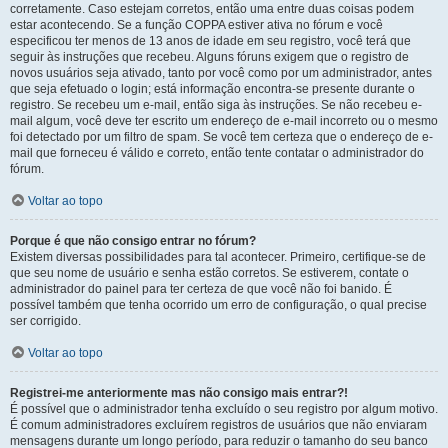
corretamente. Caso estejam corretos, então uma entre duas coisas podem
estar acontecendo. Se a função COPPA estiver ativa no fórum e você
especificou ter menos de 13 anos de idade em seu registro, você terá que
seguir às instruções que recebeu. Alguns fóruns exigem que o registro de
novos usuários seja ativado, tanto por você como por um administrador, antes
que seja efetuado o login; está informação encontra-se presente durante o
registro. Se recebeu um e-mail, então siga às instruções. Se não recebeu e-
mail algum, você deve ter escrito um endereço de e-mail incorreto ou o mesmo
foi detectado por um filtro de spam. Se você tem certeza que o endereço de e-
mail que forneceu é válido e correto, então tente contatar o administrador do
fórum.
Voltar ao topo
Porque é que não consigo entrar no fórum?
Existem diversas possibilidades para tal acontecer. Primeiro, certifique-se de
que seu nome de usuário e senha estão corretos. Se estiverem, contate o
administrador do painel para ter certeza de que você não foi banido. É
possível também que tenha ocorrido um erro de configuração, o qual precise
ser corrigido.
Voltar ao topo
Registrei-me anteriormente mas não consigo mais entrar?!
É possível que o administrador tenha excluído o seu registro por algum motivo.
É comum administradores excluírem registros de usuários que não enviaram
mensagens durante um longo período, para reduzir o tamanho do seu banco