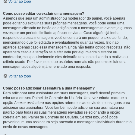
Voltar ao topo
Como posso editar ou excluir uma mensagem?
A menos que seja um administrador ou moderador do painel, você apenas
pode editar ou excluir as suas próprias mensagens. Você pode editar uma
mensagem clicando no botão de edição para a mensagem relevante, algumas
vezes por um período limitado após ser enviada. Caso alguém já tenha
respondido a essa mensagem, você encontrará um pequeno texto ao fundo,
mencionando que foi editada e eventualmente quantas vezes. Isto não
aparece apenas caso essa mensagem ainda não tenha obtido respostas; não
aparecerá caso a alteração seja efetuada por algum administrador ou
moderador, mas possivelmente eles deixarão uma nota dizendo o motivo ou
critério usado. Por favor, note que usuários normais não podem excluir uma
mensagem após alguém já ter enviado uma resposta.
Voltar ao topo
Como posso adicionar assinatura a uma mensagem?
Para adicionar uma assinatura em suas mensagens, você deverá primeiro
criar uma em seu Painel de Controle do Usuário. Uma vez criada, marque a
opção
Anexar assinatura
nas opções referentes ao envio de mensagens para
adicionar sua assinatura. Você também pode adicionar sua assinatura por
padrão para todas as suas mensagens enviadas selecionando a opção
correta em seu Painel de Controle do Usuário. Se fizer isto, você pode
prevenir que uma assinatura seja anexada a mensagens individuais durante o
envio de novas mensagens.