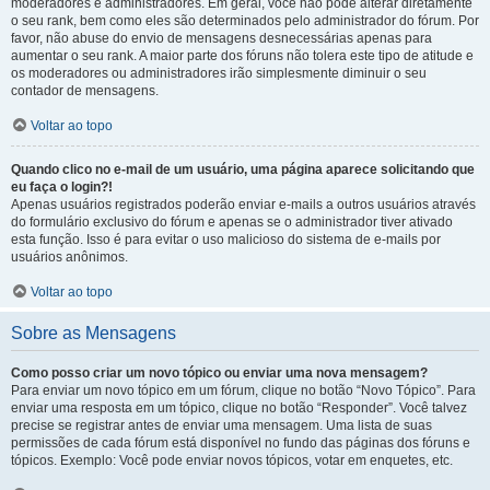
moderadores e administradores. Em geral, você não pode alterar diretamente
o seu rank, bem como eles são determinados pelo administrador do fórum. Por
favor, não abuse do envio de mensagens desnecessárias apenas para
aumentar o seu rank. A maior parte dos fóruns não tolera este tipo de atitude e
os moderadores ou administradores irão simplesmente diminuir o seu
contador de mensagens.
Voltar ao topo
Quando clico no e-mail de um usuário, uma página aparece solicitando que
eu faça o login?!
Apenas usuários registrados poderão enviar e-mails a outros usuários através
do formulário exclusivo do fórum e apenas se o administrador tiver ativado
esta função. Isso é para evitar o uso malicioso do sistema de e-mails por
usuários anônimos.
Voltar ao topo
Sobre as Mensagens
Como posso criar um novo tópico ou enviar uma nova mensagem?
Para enviar um novo tópico em um fórum, clique no botão “Novo Tópico”. Para
enviar uma resposta em um tópico, clique no botão “Responder”. Você talvez
precise se registrar antes de enviar uma mensagem. Uma lista de suas
permissões de cada fórum está disponível no fundo das páginas dos fóruns e
tópicos. Exemplo: Você pode enviar novos tópicos, votar em enquetes, etc.