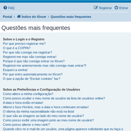
FAQ
Registrar
Entrar
Portal
Índice do fórum
Questões mais frequentes
Questões mais frequentes
Sobre o Login e o Registro
Por que preciso registrar-me?
O que é a COPPA?
Por que não consigo me registrar?
Registrei-me mas não consigo entrar!
Porque é que não consigo entrar no fórum?
Registrei-me anteriormente mas não consigo mais entrar?!
Esqueci a senha!
Por que entro automaticamente no fórum?
O que a opção de “Excluir cookies” faz?
Sobre as Preferências e Configuração de Usuários
Como altero a minha configuração?
Como posso ocultar o meu nome de usuário da lista de usuários online?
A data e hora estão erradas!
Alterei o fuso Horário, mas a data e hora continuam erradas!
O idioma da minha nacionalidade não está na lista!
O que são as imagens ao lado do meu nome de usuário?
Como posso exibir uma imagem junto ao meu nome de usuário?
Como posso alterar o meu rank?
Quando clico no e-mail de um usuário, uma página aparece solicitando que eu faça o