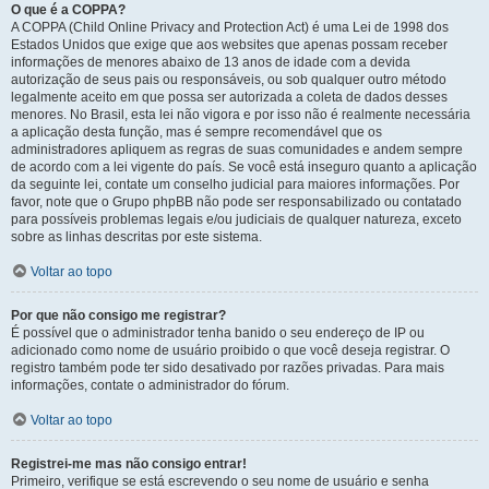
O que é a COPPA?
A COPPA (Child Online Privacy and Protection Act) é uma Lei de 1998 dos
Estados Unidos que exige que aos websites que apenas possam receber
informações de menores abaixo de 13 anos de idade com a devida
autorização de seus pais ou responsáveis, ou sob qualquer outro método
legalmente aceito em que possa ser autorizada a coleta de dados desses
menores. No Brasil, esta lei não vigora e por isso não é realmente necessária
a aplicação desta função, mas é sempre recomendável que os
administradores apliquem as regras de suas comunidades e andem sempre
de acordo com a lei vigente do país. Se você está inseguro quanto a aplicação
da seguinte lei, contate um conselho judicial para maiores informações. Por
favor, note que o Grupo phpBB não pode ser responsabilizado ou contatado
para possíveis problemas legais e/ou judiciais de qualquer natureza, exceto
sobre as linhas descritas por este sistema.
Voltar ao topo
Por que não consigo me registrar?
É possível que o administrador tenha banido o seu endereço de IP ou
adicionado como nome de usuário proibido o que você deseja registrar. O
registro também pode ter sido desativado por razões privadas. Para mais
informações, contate o administrador do fórum.
Voltar ao topo
Registrei-me mas não consigo entrar!
Primeiro, verifique se está escrevendo o seu nome de usuário e senha