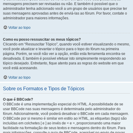
mensagens precisem ser revisadas ou não. E também é possível que o
administrador tenha adicionado você a um grupo de usuários que precise ter
suas mensagens aprovadas antes de enviá-las ao fórum. Por favor, contate o
administrador para maiores informações.
Voltar ao topo
Como eu posso ressuscitar os meus tópicos?
Clicando em “Ressuscitar Tópico”, quando você estiver visualizando o mesmo,
você pode atualizar e levantar o tópico para o topo do fórum na primeira
página. Porém, se você não ver a opção, então esta ferramenta encontra-se
desativada. E também é possível efetuar isto simplesmente respondendo ao
tópico desejado. Entretanto, fique atento para as regras do website em que
você está acessando.
Voltar ao topo
Sobre os Formatos e Tipos de Tópicos
O que é BBCode?
O BBCode é uma implementação especial do HTML. A possibilidade de se
usar BBCode nas suas mensagens é determinada pelo administrador do
fórum. Adicionalmente, você poderá desativar o BBCode em cada mensagem.
O BBCode por si mesmo é similar em estilo ao HTML, as etiquetas (tags) são
incluídas em colchetes [ e ] ao invés de < e >, proporcionando uma maior
facilidade na formatação de seus textos e mensagens dentro do fórum. Para
mais informações, consulte o guia de BBCode, acessível no envio de novas