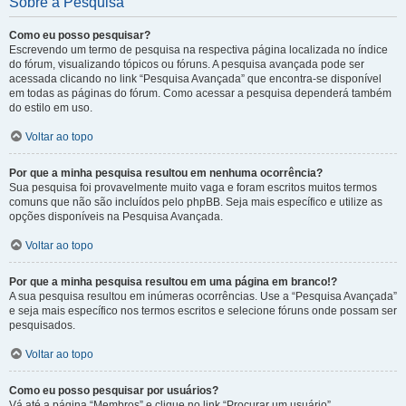
Sobre a Pesquisa
Como eu posso pesquisar?
Escrevendo um termo de pesquisa na respectiva página localizada no índice
do fórum, visualizando tópicos ou fóruns. A pesquisa avançada pode ser
acessada clicando no link “Pesquisa Avançada” que encontra-se disponível
em todas as páginas do fórum. Como acessar a pesquisa dependerá também
do estilo em uso.
Voltar ao topo
Por que a minha pesquisa resultou em nenhuma ocorrência?
Sua pesquisa foi provavelmente muito vaga e foram escritos muitos termos
comuns que não são incluídos pelo phpBB. Seja mais específico e utilize as
opções disponíveis na Pesquisa Avançada.
Voltar ao topo
Por que a minha pesquisa resultou em uma página em branco!?
A sua pesquisa resultou em inúmeras ocorrências. Use a “Pesquisa Avançada”
e seja mais específico nos termos escritos e selecione fóruns onde possam ser
pesquisados.
Voltar ao topo
Como eu posso pesquisar por usuários?
Vá até a página “Membros” e clique no link “Procurar um usuário”.