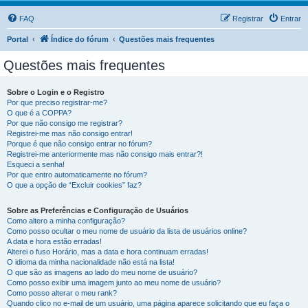
FAQ
Registrar
Entrar
Portal
Índice do fórum
Questões mais frequentes
Questões mais frequentes
Sobre o Login e o Registro
Por que preciso registrar-me?
O que é a COPPA?
Por que não consigo me registrar?
Registrei-me mas não consigo entrar!
Porque é que não consigo entrar no fórum?
Registrei-me anteriormente mas não consigo mais entrar?!
Esqueci a senha!
Por que entro automaticamente no fórum?
O que a opção de “Excluir cookies” faz?
Sobre as Preferências e Configuração de Usuários
Como altero a minha configuração?
Como posso ocultar o meu nome de usuário da lista de usuários online?
A data e hora estão erradas!
Alterei o fuso Horário, mas a data e hora continuam erradas!
O idioma da minha nacionalidade não está na lista!
O que são as imagens ao lado do meu nome de usuário?
Como posso exibir uma imagem junto ao meu nome de usuário?
Como posso alterar o meu rank?
Quando clico no e-mail de um usuário, uma página aparece solicitando que eu faça o