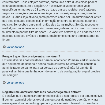
corretamente. Caso estejam corretos, então uma entre duas coisas podem
estar acontecendo. Se a função COPPA estiver ativa no fórum e você
especificou ter menos de 13 anos de idade em seu registro, você terá que
seguir às instruções que recebeu. Alguns fóruns exigem que o registro de
novos usuários seja ativado, tanto por você como por um administrador, antes
que seja efetuado o login; está informação encontra-se presente durante o
registro. Se recebeu um e-mail, então siga às instruções. Se não recebeu e-
mail algum, você deve ter escrito um endereço de e-mail incorreto ou o mesmo
foi detectado por um filtro de spam. Se você tem certeza que o endereço de e-
mail que forneceu é válido e correto, então tente contatar o administrador do
fórum.
Voltar ao topo
Porque é que não consigo entrar no fórum?
Existem diversas possibilidades para tal acontecer. Primeiro, certifique-se de
que seu nome de usuário e senha estão corretos. Se estiverem, contate o
administrador do painel para ter certeza de que você não foi banido. É
possível também que tenha ocorrido um erro de configuração, o qual precise
ser corrigido.
Voltar ao topo
Registrei-me anteriormente mas não consigo mais entrar?!
É possível que o administrador tenha excluído o seu registro por algum motivo.
É comum administradores excluírem registros de usuários que não enviaram
mensagens durante um longo período, para reduzir o tamanho do seu banco