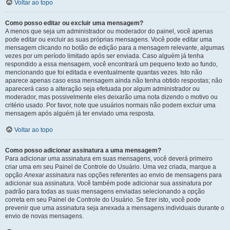
Voltar ao topo
Como posso editar ou excluir uma mensagem?
A menos que seja um administrador ou moderador do painel, você apenas
pode editar ou excluir as suas próprias mensagens. Você pode editar uma
mensagem clicando no botão de edição para a mensagem relevante, algumas
vezes por um período limitado após ser enviada. Caso alguém já tenha
respondido a essa mensagem, você encontrará um pequeno texto ao fundo,
mencionando que foi editada e eventualmente quantas vezes. Isto não
aparece apenas caso essa mensagem ainda não tenha obtido respostas; não
aparecerá caso a alteração seja efetuada por algum administrador ou
moderador, mas possivelmente eles deixarão uma nota dizendo o motivo ou
critério usado. Por favor, note que usuários normais não podem excluir uma
mensagem após alguém já ter enviado uma resposta.
Voltar ao topo
Como posso adicionar assinatura a uma mensagem?
Para adicionar uma assinatura em suas mensagens, você deverá primeiro
criar uma em seu Painel de Controle do Usuário. Uma vez criada, marque a
opção
Anexar assinatura
nas opções referentes ao envio de mensagens para
adicionar sua assinatura. Você também pode adicionar sua assinatura por
padrão para todas as suas mensagens enviadas selecionando a opção
correta em seu Painel de Controle do Usuário. Se fizer isto, você pode
prevenir que uma assinatura seja anexada a mensagens individuais durante o
envio de novas mensagens.