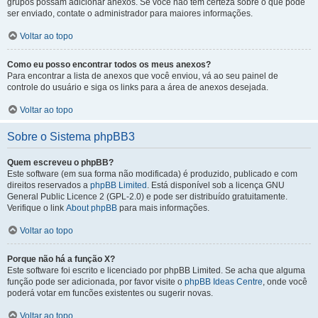
grupos possam adicionar anexos. Se você não tem certeza sobre o que pode
ser enviado, contate o administrador para maiores informações.
Voltar ao topo
Como eu posso encontrar todos os meus anexos?
Para encontrar a lista de anexos que você enviou, vá ao seu painel de
controle do usuário e siga os links para a área de anexos desejada.
Voltar ao topo
Sobre o Sistema phpBB3
Quem escreveu o phpBB?
Este software (em sua forma não modificada) é produzido, publicado e com
direitos reservados a
phpBB Limited
. Está disponível sob a licença GNU
General Public Licence 2 (GPL-2.0) e pode ser distribuído gratuitamente.
Verifique o link
About phpBB
para mais informações.
Voltar ao topo
Porque não há a função X?
Este software foi escrito e licenciado por phpBB Limited. Se acha que alguma
função pode ser adicionada, por favor visite o
phpBB Ideas Centre
, onde você
poderá votar em funcões existentes ou sugerir novas.
Voltar ao topo