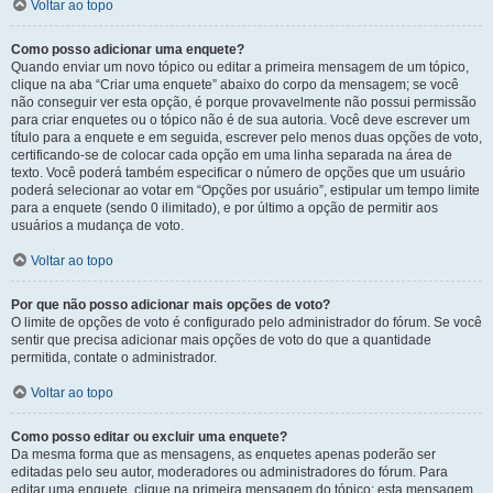
Voltar ao topo
Como posso adicionar uma enquete?
Quando enviar um novo tópico ou editar a primeira mensagem de um tópico,
clique na aba “Criar uma enquete” abaixo do corpo da mensagem; se você
não conseguir ver esta opção, é porque provavelmente não possui permissão
para criar enquetes ou o tópico não é de sua autoria. Você deve escrever um
título para a enquete e em seguida, escrever pelo menos duas opções de voto,
certificando-se de colocar cada opção em uma linha separada na área de
texto. Você poderá também especificar o número de opções que um usuário
poderá selecionar ao votar em “Opções por usuário”, estipular um tempo limite
para a enquete (sendo 0 ilimitado), e por último a opção de permitir aos
usuários a mudança de voto.
Voltar ao topo
Por que não posso adicionar mais opções de voto?
O limite de opções de voto é configurado pelo administrador do fórum. Se você
sentir que precisa adicionar mais opções de voto do que a quantidade
permitida, contate o administrador.
Voltar ao topo
Como posso editar ou excluir uma enquete?
Da mesma forma que as mensagens, as enquetes apenas poderão ser
editadas pelo seu autor, moderadores ou administradores do fórum. Para
editar uma enquete, clique na primeira mensagem do tópico; esta mensagem