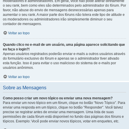
moderadores e administradores. Em geral, você não pode alterar diretamente
o seu rank, bem como eles são determinados pelo administrador do fórum. Por
favor, não abuse do envio de mensagens desnecessárias apenas para
aumentar o seu rank. A maior parte dos fóruns não tolera este tipo de atitude e
os moderadores ou administradores irão simplesmente diminuir o seu
contador de mensagens.
Voltar ao topo
Quando clico no e-mail de um usuário, uma página aparece solicitando que
eu faça o login?!
Apenas usuários registrados poderão enviar e-mails a outros usuários através
do formulário exclusivo do fórum e apenas se o administrador tiver ativado
esta função. Isso é para evitar o uso malicioso do sistema de e-mails por
usuários anônimos.
Voltar ao topo
Sobre as Mensagens
Como posso criar um novo tópico ou enviar uma nova mensagem?
Para enviar um novo tópico em um fórum, clique no botão “Novo Tópico”. Para
enviar uma resposta em um tópico, clique no botão “Responder”. Você talvez
precise se registrar antes de enviar uma mensagem. Uma lista de suas
permissões de cada fórum está disponível no fundo das páginas dos fóruns e
tópicos. Exemplo: Você pode enviar novos tópicos, votar em enquetes, etc.