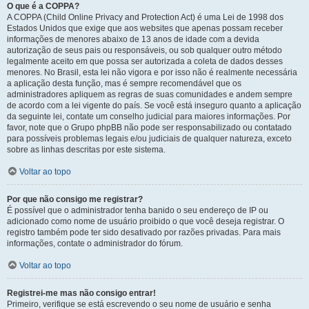
O que é a COPPA?
A COPPA (Child Online Privacy and Protection Act) é uma Lei de 1998 dos
Estados Unidos que exige que aos websites que apenas possam receber
informações de menores abaixo de 13 anos de idade com a devida
autorização de seus pais ou responsáveis, ou sob qualquer outro método
legalmente aceito em que possa ser autorizada a coleta de dados desses
menores. No Brasil, esta lei não vigora e por isso não é realmente necessária
a aplicação desta função, mas é sempre recomendável que os
administradores apliquem as regras de suas comunidades e andem sempre
de acordo com a lei vigente do país. Se você está inseguro quanto a aplicação
da seguinte lei, contate um conselho judicial para maiores informações. Por
favor, note que o Grupo phpBB não pode ser responsabilizado ou contatado
para possíveis problemas legais e/ou judiciais de qualquer natureza, exceto
sobre as linhas descritas por este sistema.
Voltar ao topo
Por que não consigo me registrar?
É possível que o administrador tenha banido o seu endereço de IP ou
adicionado como nome de usuário proibido o que você deseja registrar. O
registro também pode ter sido desativado por razões privadas. Para mais
informações, contate o administrador do fórum.
Voltar ao topo
Registrei-me mas não consigo entrar!
Primeiro, verifique se está escrevendo o seu nome de usuário e senha