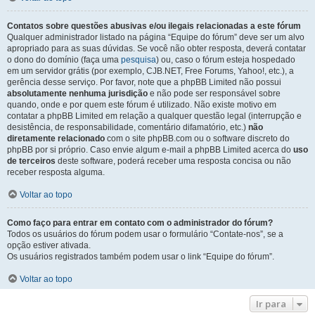
Contatos sobre questões abusivas e/ou ilegais relacionadas a este fórum
Qualquer administrador listado na página “Equipe do fórum” deve ser um alvo
apropriado para as suas dúvidas. Se você não obter resposta, deverá contatar
o dono do domínio (faça uma
pesquisa
) ou, caso o fórum esteja hospedado
em um servidor grátis (por exemplo, CJB.NET, Free Forums, Yahoo!, etc.), a
gerência desse serviço. Por favor, note que a phpBB Limited não possui
absolutamente nenhuma jurisdição
e não pode ser responsável sobre
quando, onde e por quem este fórum é utilizado. Não existe motivo em
contatar a phpBB Limited em relação a qualquer questão legal (interrupção e
desistência, de responsabilidade, comentário difamatório, etc.)
não
diretamente relacionado
com o site phpBB.com ou o software discreto do
phpBB por si próprio. Caso envie algum e-mail a phpBB Limited acerca do
uso
de terceiros
deste software, poderá receber uma resposta concisa ou não
receber resposta alguma.
Voltar ao topo
Como faço para entrar em contato com o administrador do fórum?
Todos os usuários do fórum podem usar o formulário “Contate-nos”, se a
opção estiver ativada.
Os usuários registrados também podem usar o link “Equipe do fórum”.
Voltar ao topo
Ir para