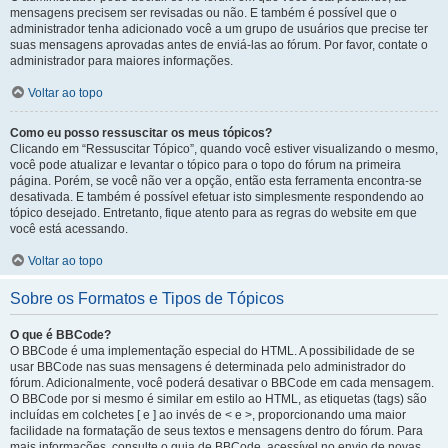
mensagens precisem ser revisadas ou não. E também é possível que o
administrador tenha adicionado você a um grupo de usuários que precise ter
suas mensagens aprovadas antes de enviá-las ao fórum. Por favor, contate o
administrador para maiores informações.
Voltar ao topo
Como eu posso ressuscitar os meus tópicos?
Clicando em “Ressuscitar Tópico”, quando você estiver visualizando o mesmo,
você pode atualizar e levantar o tópico para o topo do fórum na primeira
página. Porém, se você não ver a opção, então esta ferramenta encontra-se
desativada. E também é possível efetuar isto simplesmente respondendo ao
tópico desejado. Entretanto, fique atento para as regras do website em que
você está acessando.
Voltar ao topo
Sobre os Formatos e Tipos de Tópicos
O que é BBCode?
O BBCode é uma implementação especial do HTML. A possibilidade de se
usar BBCode nas suas mensagens é determinada pelo administrador do
fórum. Adicionalmente, você poderá desativar o BBCode em cada mensagem.
O BBCode por si mesmo é similar em estilo ao HTML, as etiquetas (tags) são
incluídas em colchetes [ e ] ao invés de < e >, proporcionando uma maior
facilidade na formatação de seus textos e mensagens dentro do fórum. Para
mais informações, consulte o guia de BBCode, acessível no envio de novas