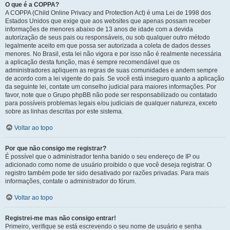
O que é a COPPA?
A COPPA (Child Online Privacy and Protection Act) é uma Lei de 1998 dos
Estados Unidos que exige que aos websites que apenas possam receber
informações de menores abaixo de 13 anos de idade com a devida
autorização de seus pais ou responsáveis, ou sob qualquer outro método
legalmente aceito em que possa ser autorizada a coleta de dados desses
menores. No Brasil, esta lei não vigora e por isso não é realmente necessária
a aplicação desta função, mas é sempre recomendável que os
administradores apliquem as regras de suas comunidades e andem sempre
de acordo com a lei vigente do país. Se você está inseguro quanto a aplicação
da seguinte lei, contate um conselho judicial para maiores informações. Por
favor, note que o Grupo phpBB não pode ser responsabilizado ou contatado
para possíveis problemas legais e/ou judiciais de qualquer natureza, exceto
sobre as linhas descritas por este sistema.
Voltar ao topo
Por que não consigo me registrar?
É possível que o administrador tenha banido o seu endereço de IP ou
adicionado como nome de usuário proibido o que você deseja registrar. O
registro também pode ter sido desativado por razões privadas. Para mais
informações, contate o administrador do fórum.
Voltar ao topo
Registrei-me mas não consigo entrar!
Primeiro, verifique se está escrevendo o seu nome de usuário e senha