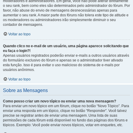
moderadores e administradores. Em geral, você não pode alterar diretamente
o seu rank, bem como eles são determinados pelo administrador do fórum. Por
favor, não abuse do envio de mensagens desnecessárias apenas para
aumentar o seu rank. A maior parte dos fóruns não tolera este tipo de atitude e
os moderadores ou administradores irão simplesmente diminuir o seu
contador de mensagens.
Voltar ao topo
Quando clico no e-mail de um usuário, uma página aparece solicitando que
eu faça o login?!
Apenas usuários registrados poderão enviar e-mails a outros usuários através
do formulário exclusivo do fórum e apenas se o administrador tiver ativado
esta função. Isso é para evitar o uso malicioso do sistema de e-mails por
usuários anônimos.
Voltar ao topo
Sobre as Mensagens
Como posso criar um novo tópico ou enviar uma nova mensagem?
Para enviar um novo tópico em um fórum, clique no botão “Novo Tópico”. Para
enviar uma resposta em um tópico, clique no botão “Responder”. Você talvez
precise se registrar antes de enviar uma mensagem. Uma lista de suas
permissões de cada fórum está disponível no fundo das páginas dos fóruns e
tópicos. Exemplo: Você pode enviar novos tópicos, votar em enquetes, etc.