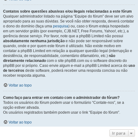
Contatos sobre questões abusivas e/ou ilegais relacionadas a este fórum
Qualquer administrador listado na página “Equipe do fórum” deve ser um alvo
apropriado para as suas dúvidas. Se você não obter resposta, deverá contatar
o dono do domínio (faça uma
pesquisa
) ou, caso o fórum esteja hospedado
em um servidor grátis (por exemplo, CJB.NET, Free Forums, Yahoo!, etc.), a
gerência desse serviço. Por favor, note que a phpBB Limited não possui
absolutamente nenhuma jurisdição
e não pode ser responsável sobre
quando, onde e por quem este fórum é utilizado. Não existe motivo em
contatar a phpBB Limited em relação a qualquer questão legal (interrupção e
desistência, de responsabilidade, comentário difamatório, etc.)
não
diretamente relacionado
com o site phpBB.com ou o software discreto do
phpBB por si próprio. Caso envie algum e-mail a phpBB Limited acerca do
uso
de terceiros
deste software, poderá receber uma resposta concisa ou não
receber resposta alguma.
Voltar ao topo
Como faço para entrar em contato com o administrador do fórum?
Todos os usuários do fórum podem usar o formulário “Contate-nos”, se a
opção estiver ativada.
Os usuários registrados também podem usar o link “Equipe do fórum”.
Voltar ao topo
Ir para