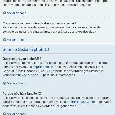
grupos possam adicionar anexos. Se você não tem certeza sobre o que pode
ser enviado, contate o administrador para maiores informações.
Voltar ao topo
Como eu posso encontrar todos os meus anexos?
Para encontrar a lista de anexos que você enviou, vá ao seu painel de
controle do usuário e siga os links para a área de anexos desejada.
Voltar ao topo
Sobre o Sistema phpBB3
Quem escreveu o phpBB?
Este software (em sua forma não modificada) é produzido, publicado e com
direitos reservados a
phpBB Limited
. Está disponível sob a licença GNU
General Public Licence 2 (GPL-2.0) e pode ser distribuído gratuitamente.
Verifique o link
About phpBB
para mais informações.
Voltar ao topo
Porque não há a função X?
Este software foi escrito e licenciado por phpBB Limited. Se acha que alguma
função pode ser adicionada, por favor visite o
phpBB Ideas Centre
, onde você
poderá votar em funcões existentes ou sugerir novas.
Voltar ao topo