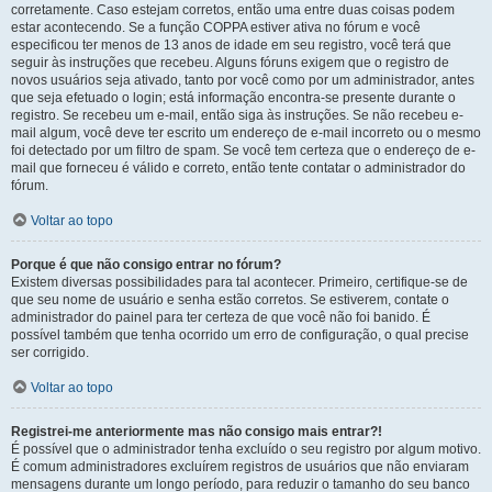
corretamente. Caso estejam corretos, então uma entre duas coisas podem
estar acontecendo. Se a função COPPA estiver ativa no fórum e você
especificou ter menos de 13 anos de idade em seu registro, você terá que
seguir às instruções que recebeu. Alguns fóruns exigem que o registro de
novos usuários seja ativado, tanto por você como por um administrador, antes
que seja efetuado o login; está informação encontra-se presente durante o
registro. Se recebeu um e-mail, então siga às instruções. Se não recebeu e-
mail algum, você deve ter escrito um endereço de e-mail incorreto ou o mesmo
foi detectado por um filtro de spam. Se você tem certeza que o endereço de e-
mail que forneceu é válido e correto, então tente contatar o administrador do
fórum.
Voltar ao topo
Porque é que não consigo entrar no fórum?
Existem diversas possibilidades para tal acontecer. Primeiro, certifique-se de
que seu nome de usuário e senha estão corretos. Se estiverem, contate o
administrador do painel para ter certeza de que você não foi banido. É
possível também que tenha ocorrido um erro de configuração, o qual precise
ser corrigido.
Voltar ao topo
Registrei-me anteriormente mas não consigo mais entrar?!
É possível que o administrador tenha excluído o seu registro por algum motivo.
É comum administradores excluírem registros de usuários que não enviaram
mensagens durante um longo período, para reduzir o tamanho do seu banco