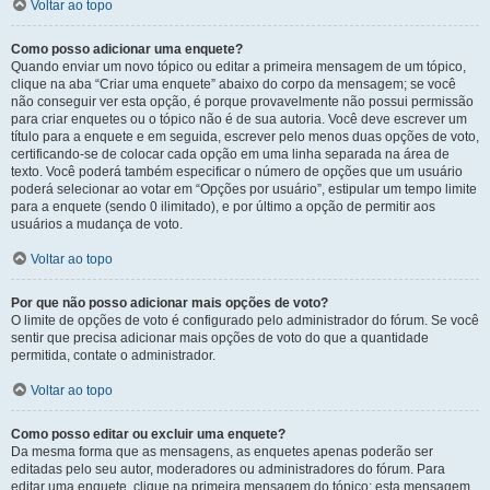
Voltar ao topo
Como posso adicionar uma enquete?
Quando enviar um novo tópico ou editar a primeira mensagem de um tópico,
clique na aba “Criar uma enquete” abaixo do corpo da mensagem; se você
não conseguir ver esta opção, é porque provavelmente não possui permissão
para criar enquetes ou o tópico não é de sua autoria. Você deve escrever um
título para a enquete e em seguida, escrever pelo menos duas opções de voto,
certificando-se de colocar cada opção em uma linha separada na área de
texto. Você poderá também especificar o número de opções que um usuário
poderá selecionar ao votar em “Opções por usuário”, estipular um tempo limite
para a enquete (sendo 0 ilimitado), e por último a opção de permitir aos
usuários a mudança de voto.
Voltar ao topo
Por que não posso adicionar mais opções de voto?
O limite de opções de voto é configurado pelo administrador do fórum. Se você
sentir que precisa adicionar mais opções de voto do que a quantidade
permitida, contate o administrador.
Voltar ao topo
Como posso editar ou excluir uma enquete?
Da mesma forma que as mensagens, as enquetes apenas poderão ser
editadas pelo seu autor, moderadores ou administradores do fórum. Para
editar uma enquete, clique na primeira mensagem do tópico; esta mensagem