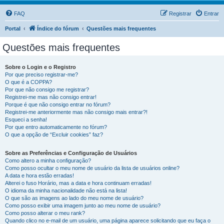
FAQ
Registrar
Entrar
Portal
Índice do fórum
Questões mais frequentes
Questões mais frequentes
Sobre o Login e o Registro
Por que preciso registrar-me?
O que é a COPPA?
Por que não consigo me registrar?
Registrei-me mas não consigo entrar!
Porque é que não consigo entrar no fórum?
Registrei-me anteriormente mas não consigo mais entrar?!
Esqueci a senha!
Por que entro automaticamente no fórum?
O que a opção de “Excluir cookies” faz?
Sobre as Preferências e Configuração de Usuários
Como altero a minha configuração?
Como posso ocultar o meu nome de usuário da lista de usuários online?
A data e hora estão erradas!
Alterei o fuso Horário, mas a data e hora continuam erradas!
O idioma da minha nacionalidade não está na lista!
O que são as imagens ao lado do meu nome de usuário?
Como posso exibir uma imagem junto ao meu nome de usuário?
Como posso alterar o meu rank?
Quando clico no e-mail de um usuário, uma página aparece solicitando que eu faça o