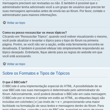
mensagens precisem ser revisadas ou não. E também é possível que o
administrador tenha adicionado você a um grupo de usuários que precise ter
suas mensagens aprovadas antes de enviá-las ao fórum. Por favor, contate o
administrador para maiores informações.
Voltar ao topo
Como eu posso ressuscitar os meus tópicos?
Clicando em “Ressuscitar Tópico”, quando você estiver visualizando o mesmo,
você pode atualizar e levantar o tópico para o topo do fórum na primeira
página. Porém, se você não ver a opção, então esta ferramenta encontra-se
desativada. E também é possível efetuar isto simplesmente respondendo ao
tópico desejado. Entretanto, fique atento para as regras do website em que
você está acessando.
Voltar ao topo
Sobre os Formatos e Tipos de Tópicos
O que é BBCode?
O BBCode é uma implementação especial do HTML. A possibilidade de se
usar BBCode nas suas mensagens é determinada pelo administrador do
fórum. Adicionalmente, você poderá desativar o BBCode em cada mensagem.
O BBCode por si mesmo é similar em estilo ao HTML, as etiquetas (tags) são
incluídas em colchetes [ e ] ao invés de < e >, proporcionando uma maior
facilidade na formatação de seus textos e mensagens dentro do fórum. Para
mais informações, consulte o guia de BBCode, acessível no envio de novas