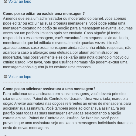
Voltar ao topo
Como posso editar ou excluir uma mensagem?
A menos que seja um administrador ou moderador do painel, você apenas
pode editar ou excluir as suas próprias mensagens. Você pode editar uma
mensagem clicando no botão de edição para a mensagem relevante, algumas
vezes por um período limitado após ser enviada. Caso alguém já tenha
respondido a essa mensagem, você encontrará um pequeno texto ao fundo,
mencionando que foi editada e eventualmente quantas vezes. Isto não
aparece apenas caso essa mensagem ainda não tenha obtido respostas; não
aparecerá caso a alteração seja efetuada por algum administrador ou
moderador, mas possivelmente eles deixarão uma nota dizendo o motivo ou
critério usado. Por favor, note que usuários normais não podem excluir uma
mensagem após alguém já ter enviado uma resposta.
Voltar ao topo
Como posso adicionar assinatura a uma mensagem?
Para adicionar uma assinatura em suas mensagens, você deverá primeiro
criar uma em seu Painel de Controle do Usuário. Uma vez criada, marque a
opção
Anexar assinatura
nas opções referentes ao envio de mensagens para
adicionar sua assinatura. Você também pode adicionar sua assinatura por
padrão para todas as suas mensagens enviadas selecionando a opção
correta em seu Painel de Controle do Usuário. Se fizer isto, você pode
prevenir que uma assinatura seja anexada a mensagens individuais durante o
envio de novas mensagens.