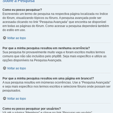
Sobre a Pesquisa
Como eu posso pesquisar?
Escrevendo um termo de pesquisa na respectiva página localizada no índice
do fórum, visualizando tópicos ou fóruns. A pesquisa avançada pode ser
acessada clicando no link “Pesquisa Avançada” que encontra-se disponível
em todas as páginas do fórum. Como acessar a pesquisa dependerá também
do estilo em uso.
Voltar ao topo
Por que a minha pesquisa resultou em nenhuma ocorrência?
Sua pesquisa foi provavelmente muito vaga e foram escritos muitos termos
comuns que não são incluídos pelo phpBB. Seja mais específico e utilize as
opções disponíveis na Pesquisa Avançada.
Voltar ao topo
Por que a minha pesquisa resultou em uma página em branco!?
A sua pesquisa resultou em inúmeras ocorrências. Use a “Pesquisa Avançada”
e seja mais específico nos termos escritos e selecione fóruns onde possam ser
pesquisados.
Voltar ao topo
Como eu posso pesquisar por usuários?
Vá até a página “Membros” e clique no link “Procurar um usuário”.