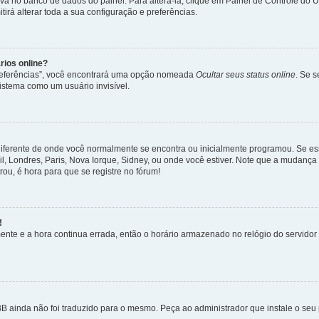
lva no banco de dados do painel. Para alterá-la, clique em Painel de Controle do 
irá alterar toda a sua configuração e preferências.
rios online?
Preferências”, você encontrará uma opção nomeada
Ocultar seus status online
. Se 
istema como um usuário invisível.
diferente de onde você normalmente se encontra ou inicialmente programou. Se ess
sil, Londres, Paris, Nova Iorque, Sidney, ou onde você estiver. Note que a mudanç
rou, é hora para que se registre no fórum!
!
nte e a hora continua errada, então o horário armazenado no relógio do servidor e
B ainda não foi traduzido para o mesmo. Peça ao administrador que instale o seu 