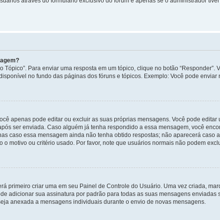
uários através do formulário exclusivo do fórum e apenas se o administrador tiver 
nsagem?
 Tópico”. Para enviar uma resposta em um tópico, clique no botão “Responder”. Vo
sponível no fundo das páginas dos fóruns e tópicos. Exemplo: Você pode enviar n
ocê apenas pode editar ou excluir as suas próprias mensagens. Você pode edita
após ser enviada. Caso alguém já tenha respondido a essa mensagem, você encon
nas caso essa mensagem ainda não tenha obtido respostas; não aparecerá caso a 
 o motivo ou critério usado. Por favor, note que usuários normais não podem exc
rá primeiro criar uma em seu Painel de Controle do Usuário. Uma vez criada, ma
de adicionar sua assinatura por padrão para todas as suas mensagens enviadas s
a seja anexada a mensagens individuais durante o envio de novas mensagens.