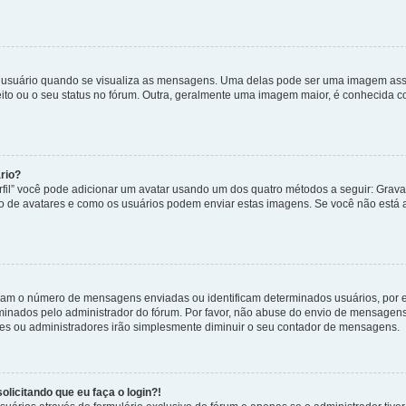
uário quando se visualiza as mensagens. Uma delas pode ser uma imagem associ
ito ou o seu status no fórum. Outra, geralmente uma imagem maior, é conhecida 
rio?
rfil” você pode adicionar um avatar usando um dos quatro métodos a seguir: Gravat
uso de avatares e como os usuários podem enviar estas imagens. Se você não está au
cam o número de mensagens enviadas ou identificam determinados usuários, por 
rminados pelo administrador do fórum. Por favor, não abuse do envio de mensagen
ores ou administradores irão simplesmente diminuir o seu contador de mensagens.
licitando que eu faça o login?!