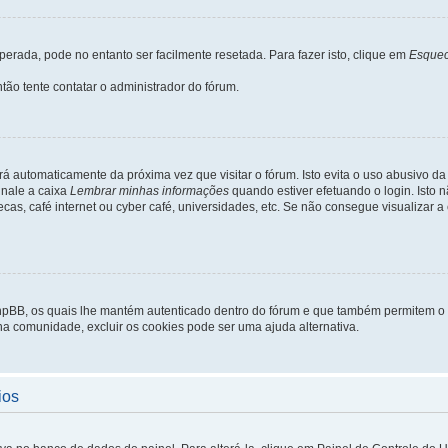
rada, pode no entanto ser facilmente resetada. Para fazer isto, clique em
Esquec
tão tente contatar o administrador do fórum.
rá automaticamente da próxima vez que visitar o fórum. Isto evita o uso abusivo d
inale a caixa
Lembrar minhas informações
quando estiver efetuando o login. Isto
ecas, café internet ou cyber café, universidades, etc. Se não consegue visualizar a
phpBB, os quais lhe mantém autenticado dentro do fórum e que também permitem o
 na comunidade, excluir os cookies pode ser uma ajuda alternativa.
ios