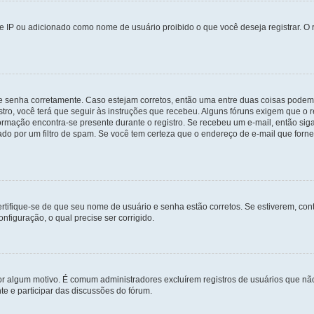
 IP ou adicionado como nome de usuário proibido o que você deseja registrar. O r
 e senha corretamente. Caso estejam corretos, então uma entre duas coisas podem
tro, você terá que seguir às instruções que recebeu. Alguns fóruns exigem que o r
formação encontra-se presente durante o registro. Se recebeu um e-mail, então sig
do por um filtro de spam. Se você tem certeza que o endereço de e-mail que fornec
certifique-se de que seu nome de usuário e senha estão corretos. Se estiverem, con
nfiguração, o qual precise ser corrigido.
 por algum motivo. É comum administradores excluírem registros de usuários que 
e e participar das discussões do fórum.