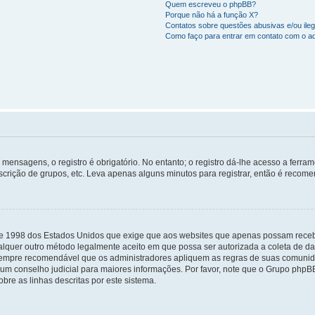
Quem escreveu o phpBB?
Porque não há a função X?
Contatos sobre questões abusivas e/ou ileg
Como faço para entrar em contato com o ad
mensagens, o registro é obrigatório. No entanto; o registro dá-lhe acesso a ferra
scrição de grupos, etc. Leva apenas alguns minutos para registrar, então é recome
i de 1998 dos Estados Unidos que exige que aos websites que apenas possam rec
lquer outro método legalmente aceito em que possa ser autorizada a coleta de dad
sempre recomendável que os administradores apliquem as regras de suas comunid
e um conselho judicial para maiores informações. Por favor, note que o Grupo php
bre as linhas descritas por este sistema.