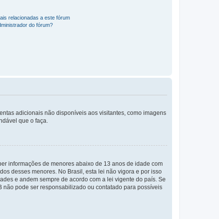
ais relacionadas a este fórum
ministrador do fórum?
mentas adicionais não disponíveis aos visitantes, como imagens
ndável que o faça.
eber informações de menores abaixo de 13 anos de idade com
os desses menores. No Brasil, esta lei não vigora e por isso
ades e andem sempre de acordo com a lei vigente do país. Se
BB não pode ser responsabilizado ou contatado para possíveis