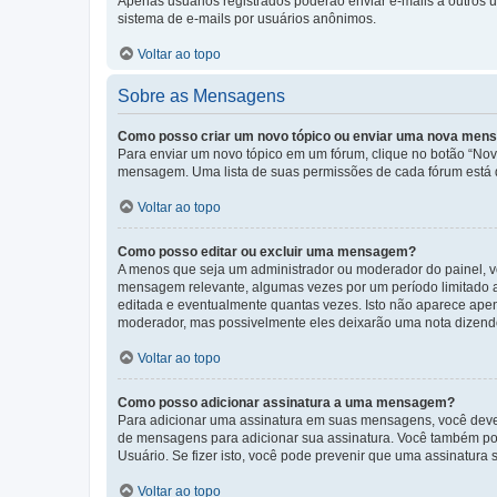
Apenas usuários registrados poderão enviar e-mails a outros us
sistema de e-mails por usuários anônimos.
Voltar ao topo
Sobre as Mensagens
Como posso criar um novo tópico ou enviar uma nova me
Para enviar um novo tópico em um fórum, clique no botão “Novo
mensagem. Uma lista de suas permissões de cada fórum está di
Voltar ao topo
Como posso editar ou excluir uma mensagem?
A menos que seja um administrador ou moderador do painel, v
mensagem relevante, algumas vezes por um período limitado 
editada e eventualmente quantas vezes. Isto não aparece ape
moderador, mas possivelmente eles deixarão uma nota dizendo
Voltar ao topo
Como posso adicionar assinatura a uma mensagem?
Para adicionar uma assinatura em suas mensagens, você deve
de mensagens para adicionar sua assinatura. Você também po
Usuário. Se fizer isto, você pode prevenir que uma assinatur
Voltar ao topo