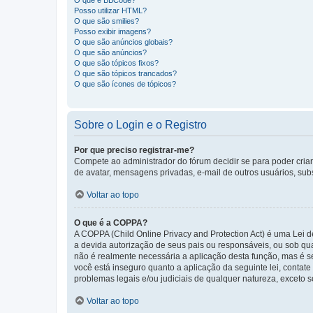
O que é BBCode?
Posso utilizar HTML?
O que são smilies?
Posso exibir imagens?
O que são anúncios globais?
O que são anúncios?
O que são tópicos fixos?
O que são tópicos trancados?
O que são ícones de tópicos?
Sobre o Login e o Registro
Por que preciso registrar-me?
Compete ao administrador do fórum decidir se para poder criar 
de avatar, mensagens privadas, e-mail de outros usuários, sub
Voltar ao topo
O que é a COPPA?
A COPPA (Child Online Privacy and Protection Act) é uma Le
a devida autorização de seus pais ou responsáveis, ou sob qua
não é realmente necessária a aplicação desta função, mas é 
você está inseguro quanto a aplicação da seguinte lei, contat
problemas legais e/ou judiciais de qualquer natureza, exceto so
Voltar ao topo