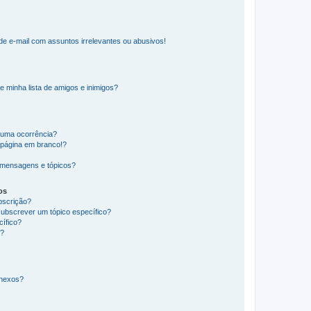
e e-mail com assuntos irrelevantes ou abusivos!
e minha lista de amigos e inimigos?
huma ocorrência?
 página em branco!?
 mensagens e tópicos?
os
ubscrição?
subscrever um tópico específico?
ífico?
s?
anexos?