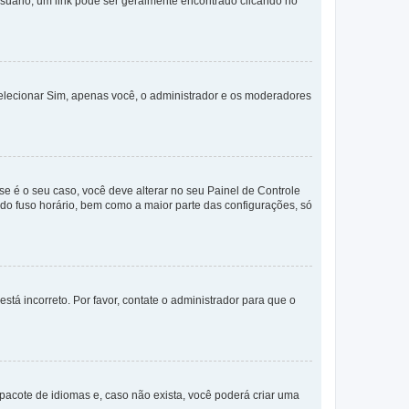
Usuário; um link pode ser geralmente encontrado clicando no
selecionar Sim, apenas você, o administrador e os moderadores
e é o seu caso, você deve alterar no seu Painel de Controle
a do fuso horário, bem como a maior parte das configurações, só
stá incorreto. Por favor, contate o administrador para que o
pacote de idiomas e, caso não exista, você poderá criar uma