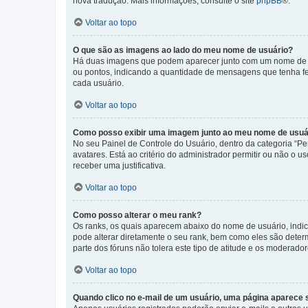
nova tradução. Mais informações, consulte o site
phpBB
®.
Voltar ao topo
O que são as imagens ao lado do meu nome de usuário?
Há duas imagens que podem aparecer junto com um nome de us
ou pontos, indicando a quantidade de mensagens que tenha fe
cada usuário.
Voltar ao topo
Como posso exibir uma imagem junto ao meu nome de usuá
No seu Painel de Controle do Usuário, dentro da categoria “Pe
avatares. Está ao critério do administrador permitir ou não o 
receber uma justificativa.
Voltar ao topo
Como posso alterar o meu rank?
Os ranks, os quais aparecem abaixo do nome de usuário, indi
pode alterar diretamente o seu rank, bem como eles são dete
parte dos fóruns não tolera este tipo de atitude e os moderad
Voltar ao topo
Quando clico no e-mail de um usuário, uma página aparece so