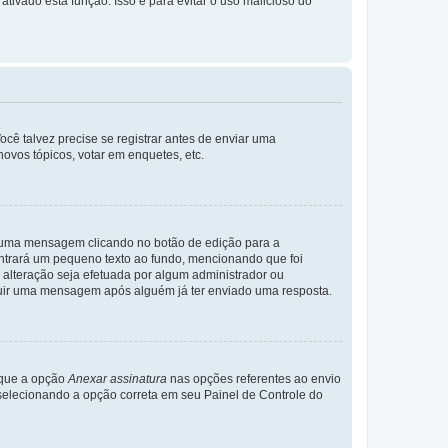
ativado esta função. Isso é para evitar o uso malicioso do
cê talvez precise se registrar antes de enviar uma
ovos tópicos, votar em enquetes, etc.
r uma mensagem clicando no botão de edição para a
trará um pequeno texto ao fundo, mencionando que foi
alteração seja efetuada por algum administrador ou
luir uma mensagem após alguém já ter enviado uma resposta.
rque a opção
Anexar assinatura
nas opções referentes ao envio
elecionando a opção correta em seu Painel de Controle do