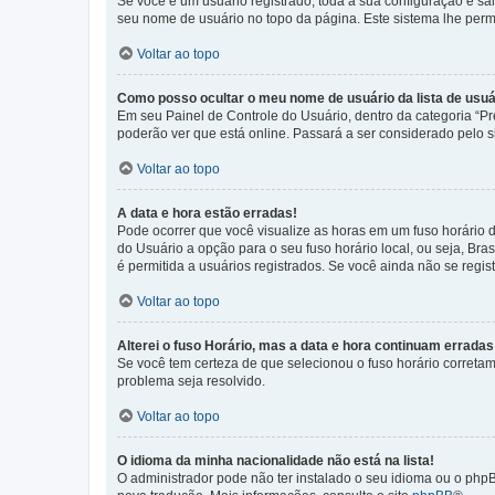
Se você é um usuário registrado, toda a sua configuração é sa
seu nome de usuário no topo da página. Este sistema lhe permit
Voltar ao topo
Como posso ocultar o meu nome de usuário da lista de usuá
Em seu Painel de Controle do Usuário, dentro da categoria “
poderão ver que está online. Passará a ser considerado pelo s
Voltar ao topo
A data e hora estão erradas!
Pode ocorrer que você visualize as horas em um fuso horário 
do Usuário a opção para o seu fuso horário local, ou seja, Bra
é permitida a usuários registrados. Se você ainda não se regist
Voltar ao topo
Alterei o fuso Horário, mas a data e hora continuam erradas
Se você tem certeza de que selecionou o fuso horário corretame
problema seja resolvido.
Voltar ao topo
O idioma da minha nacionalidade não está na lista!
O administrador pode não ter instalado o seu idioma ou o phpB