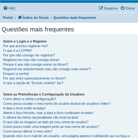
FAQ
Registrar
Entrar
Portal
Índice do fórum
Questões mais frequentes
Questões mais frequentes
Sobre o Login e o Registro
Por que preciso registrar-me?
O que é a COPPA?
Por que não consigo me registrar?
Registrei-me mas não consigo entrar!
Porque é que não consigo entrar no fórum?
Registrei-me anteriormente mas não consigo mais entrar?!
Esqueci a senha!
Por que entro automaticamente no fórum?
O que a opção de “Excluir cookies” faz?
Sobre as Preferências e Configuração de Usuários
Como altero a minha configuração?
Como posso ocultar o meu nome de usuário da lista de usuários online?
A data e hora estão erradas!
Alterei o fuso Horário, mas a data e hora continuam erradas!
O idioma da minha nacionalidade não está na lista!
O que são as imagens ao lado do meu nome de usuário?
Como posso exibir uma imagem junto ao meu nome de usuário?
Como posso alterar o meu rank?
Quando clico no e-mail de um usuário, uma página aparece solicitando que eu faça o