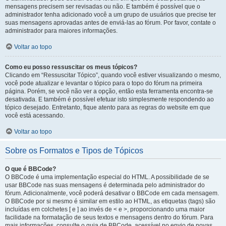
mensagens precisem ser revisadas ou não. E também é possível que o
administrador tenha adicionado você a um grupo de usuários que precise ter
suas mensagens aprovadas antes de enviá-las ao fórum. Por favor, contate o
administrador para maiores informações.
Voltar ao topo
Como eu posso ressuscitar os meus tópicos?
Clicando em “Ressuscitar Tópico”, quando você estiver visualizando o mesmo,
você pode atualizar e levantar o tópico para o topo do fórum na primeira
página. Porém, se você não ver a opção, então esta ferramenta encontra-se
desativada. E também é possível efetuar isto simplesmente respondendo ao
tópico desejado. Entretanto, fique atento para as regras do website em que
você está acessando.
Voltar ao topo
Sobre os Formatos e Tipos de Tópicos
O que é BBCode?
O BBCode é uma implementação especial do HTML. A possibilidade de se
usar BBCode nas suas mensagens é determinada pelo administrador do
fórum. Adicionalmente, você poderá desativar o BBCode em cada mensagem.
O BBCode por si mesmo é similar em estilo ao HTML, as etiquetas (tags) são
incluídas em colchetes [ e ] ao invés de < e >, proporcionando uma maior
facilidade na formatação de seus textos e mensagens dentro do fórum. Para
mais informações, consulte o guia de BBCode, acessível no envio de novas