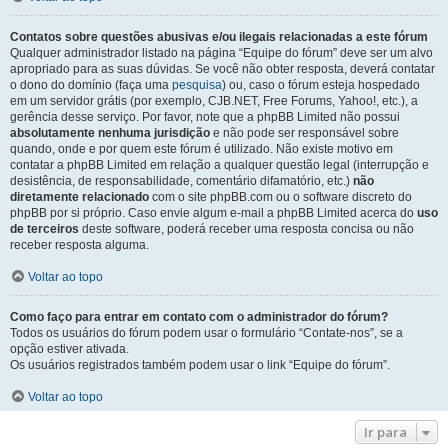
Contatos sobre questões abusivas e/ou ilegais relacionadas a este fórum
Qualquer administrador listado na página “Equipe do fórum” deve ser um alvo
apropriado para as suas dúvidas. Se você não obter resposta, deverá contatar
o dono do domínio (faça uma
pesquisa
) ou, caso o fórum esteja hospedado
em um servidor grátis (por exemplo, CJB.NET, Free Forums, Yahoo!, etc.), a
gerência desse serviço. Por favor, note que a phpBB Limited não possui
absolutamente nenhuma jurisdição
e não pode ser responsável sobre
quando, onde e por quem este fórum é utilizado. Não existe motivo em
contatar a phpBB Limited em relação a qualquer questão legal (interrupção e
desistência, de responsabilidade, comentário difamatório, etc.)
não
diretamente relacionado
com o site phpBB.com ou o software discreto do
phpBB por si próprio. Caso envie algum e-mail a phpBB Limited acerca do
uso
de terceiros
deste software, poderá receber uma resposta concisa ou não
receber resposta alguma.
Voltar ao topo
Como faço para entrar em contato com o administrador do fórum?
Todos os usuários do fórum podem usar o formulário “Contate-nos”, se a
opção estiver ativada.
Os usuários registrados também podem usar o link “Equipe do fórum”.
Voltar ao topo
Ir para