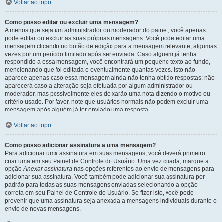
Voltar ao topo
Como posso editar ou excluir uma mensagem?
A menos que seja um administrador ou moderador do painel, você apenas
pode editar ou excluir as suas próprias mensagens. Você pode editar uma
mensagem clicando no botão de edição para a mensagem relevante, algumas
vezes por um período limitado após ser enviada. Caso alguém já tenha
respondido a essa mensagem, você encontrará um pequeno texto ao fundo,
mencionando que foi editada e eventualmente quantas vezes. Isto não
aparece apenas caso essa mensagem ainda não tenha obtido respostas; não
aparecerá caso a alteração seja efetuada por algum administrador ou
moderador, mas possivelmente eles deixarão uma nota dizendo o motivo ou
critério usado. Por favor, note que usuários normais não podem excluir uma
mensagem após alguém já ter enviado uma resposta.
Voltar ao topo
Como posso adicionar assinatura a uma mensagem?
Para adicionar uma assinatura em suas mensagens, você deverá primeiro
criar uma em seu Painel de Controle do Usuário. Uma vez criada, marque a
opção
Anexar assinatura
nas opções referentes ao envio de mensagens para
adicionar sua assinatura. Você também pode adicionar sua assinatura por
padrão para todas as suas mensagens enviadas selecionando a opção
correta em seu Painel de Controle do Usuário. Se fizer isto, você pode
prevenir que uma assinatura seja anexada a mensagens individuais durante o
envio de novas mensagens.