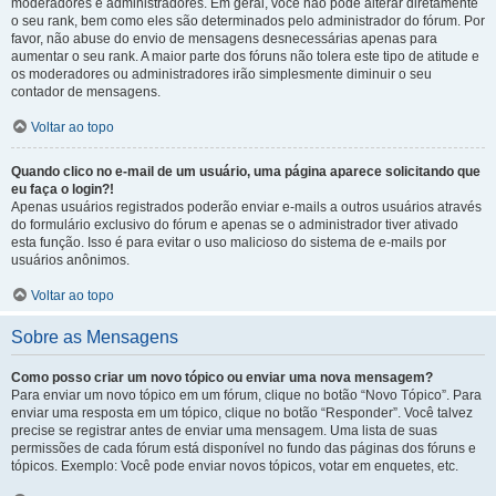
moderadores e administradores. Em geral, você não pode alterar diretamente
o seu rank, bem como eles são determinados pelo administrador do fórum. Por
favor, não abuse do envio de mensagens desnecessárias apenas para
aumentar o seu rank. A maior parte dos fóruns não tolera este tipo de atitude e
os moderadores ou administradores irão simplesmente diminuir o seu
contador de mensagens.
Voltar ao topo
Quando clico no e-mail de um usuário, uma página aparece solicitando que
eu faça o login?!
Apenas usuários registrados poderão enviar e-mails a outros usuários através
do formulário exclusivo do fórum e apenas se o administrador tiver ativado
esta função. Isso é para evitar o uso malicioso do sistema de e-mails por
usuários anônimos.
Voltar ao topo
Sobre as Mensagens
Como posso criar um novo tópico ou enviar uma nova mensagem?
Para enviar um novo tópico em um fórum, clique no botão “Novo Tópico”. Para
enviar uma resposta em um tópico, clique no botão “Responder”. Você talvez
precise se registrar antes de enviar uma mensagem. Uma lista de suas
permissões de cada fórum está disponível no fundo das páginas dos fóruns e
tópicos. Exemplo: Você pode enviar novos tópicos, votar em enquetes, etc.