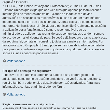
O que é a COPPA?
A COPPA (Child Online Privacy and Protection Act) é uma Lei de 1998 dos
Estados Unidos que exige que aos websites que apenas possam receber
informações de menores abaixo de 13 anos de idade com a devida
autorização de seus pais ou responsáveis, ou sob qualquer outro método
legalmente aceito em que possa ser autorizada a coleta de dados desses
menores. No Brasil, esta lei não vigora e por isso não é realmente necessária
a aplicação desta função, mas é sempre recomendável que os
administradores apliquem as regras de suas comunidades e andem sempre
de acordo com a lei vigente do país. Se você está inseguro quanto a aplicação
da seguinte lei, contate um conselho judicial para maiores informações. Por
favor, note que o Grupo phpBB não pode ser responsabilizado ou contatado
para possíveis problemas legais e/ou judiciais de qualquer natureza, exceto
sobre as linhas descritas por este sistema.
Voltar ao topo
Por que não consigo me registrar?
É possível que o administrador tenha banido o seu endereço de IP ou
adicionado como nome de usuário proibido o que você deseja registrar. O
registro também pode ter sido desativado por razões privadas. Para mais
informações, contate o administrador do fórum.
Voltar ao topo
Registrei-me mas não consigo entrar!
Primeiro, verifique se está escrevendo o seu nome de usuário e senha