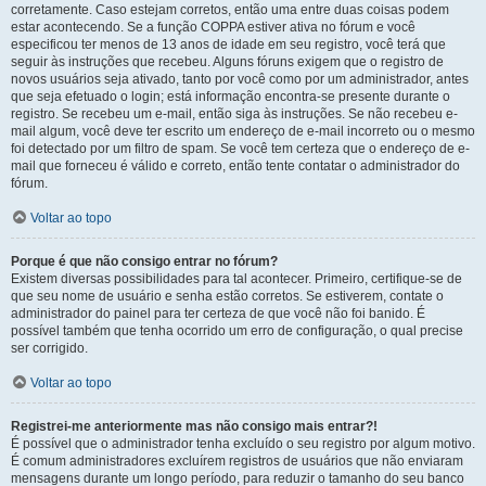
corretamente. Caso estejam corretos, então uma entre duas coisas podem
estar acontecendo. Se a função COPPA estiver ativa no fórum e você
especificou ter menos de 13 anos de idade em seu registro, você terá que
seguir às instruções que recebeu. Alguns fóruns exigem que o registro de
novos usuários seja ativado, tanto por você como por um administrador, antes
que seja efetuado o login; está informação encontra-se presente durante o
registro. Se recebeu um e-mail, então siga às instruções. Se não recebeu e-
mail algum, você deve ter escrito um endereço de e-mail incorreto ou o mesmo
foi detectado por um filtro de spam. Se você tem certeza que o endereço de e-
mail que forneceu é válido e correto, então tente contatar o administrador do
fórum.
Voltar ao topo
Porque é que não consigo entrar no fórum?
Existem diversas possibilidades para tal acontecer. Primeiro, certifique-se de
que seu nome de usuário e senha estão corretos. Se estiverem, contate o
administrador do painel para ter certeza de que você não foi banido. É
possível também que tenha ocorrido um erro de configuração, o qual precise
ser corrigido.
Voltar ao topo
Registrei-me anteriormente mas não consigo mais entrar?!
É possível que o administrador tenha excluído o seu registro por algum motivo.
É comum administradores excluírem registros de usuários que não enviaram
mensagens durante um longo período, para reduzir o tamanho do seu banco