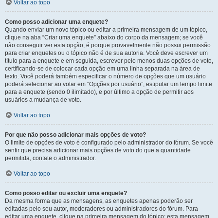
Voltar ao topo
Como posso adicionar uma enquete?
Quando enviar um novo tópico ou editar a primeira mensagem de um tópico,
clique na aba “Criar uma enquete” abaixo do corpo da mensagem; se você
não conseguir ver esta opção, é porque provavelmente não possui permissão
para criar enquetes ou o tópico não é de sua autoria. Você deve escrever um
título para a enquete e em seguida, escrever pelo menos duas opções de voto,
certificando-se de colocar cada opção em uma linha separada na área de
texto. Você poderá também especificar o número de opções que um usuário
poderá selecionar ao votar em “Opções por usuário”, estipular um tempo limite
para a enquete (sendo 0 ilimitado), e por último a opção de permitir aos
usuários a mudança de voto.
Voltar ao topo
Por que não posso adicionar mais opções de voto?
O limite de opções de voto é configurado pelo administrador do fórum. Se você
sentir que precisa adicionar mais opções de voto do que a quantidade
permitida, contate o administrador.
Voltar ao topo
Como posso editar ou excluir uma enquete?
Da mesma forma que as mensagens, as enquetes apenas poderão ser
editadas pelo seu autor, moderadores ou administradores do fórum. Para
editar uma enquete, clique na primeira mensagem do tópico; esta mensagem