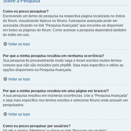
Sobre a Pesquisa
Como eu posso pesquisar?
Escrevendo um termo de pesquisa na respectiva página localizada no índice
do fórum, visualizando tópicos ou fóruns. A pesquisa avançada pode ser
acessada clicando no link “Pesquisa Avançada” que encontra-se disponível
em todas as páginas do fórum. Como acessar a pesquisa dependerá também
do estilo em uso.
Voltar ao topo
Por que a minha pesquisa resultou em nenhuma ocorrência?
Sua pesquisa foi provavelmente muito vaga e foram escritos muitos termos
comuns que não são incluídos pelo phpBB. Seja mais específico e utilize as
opções disponíveis na Pesquisa Avançada.
Voltar ao topo
Por que a minha pesquisa resultou em uma página em branco!?
A sua pesquisa resultou em inúmeras ocorrências. Use a “Pesquisa Avançada”
e seja mais específico nos termos escritos e selecione fóruns onde possam ser
pesquisados.
Voltar ao topo
Como eu posso pesquisar por usuários?
Vá até a página “Membros” e clique no link “Procurar um usuário”.