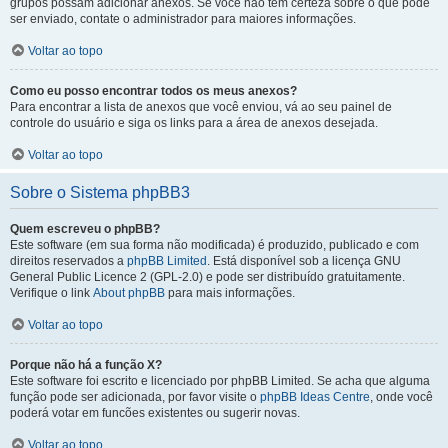
grupos possam adicionar anexos. Se você não tem certeza sobre o que pode
ser enviado, contate o administrador para maiores informações.
Voltar ao topo
Como eu posso encontrar todos os meus anexos?
Para encontrar a lista de anexos que você enviou, vá ao seu painel de
controle do usuário e siga os links para a área de anexos desejada.
Voltar ao topo
Sobre o Sistema phpBB3
Quem escreveu o phpBB?
Este software (em sua forma não modificada) é produzido, publicado e com
direitos reservados a
phpBB Limited
. Está disponível sob a licença GNU
General Public Licence 2 (GPL-2.0) e pode ser distribuído gratuitamente.
Verifique o link
About phpBB
para mais informações.
Voltar ao topo
Porque não há a função X?
Este software foi escrito e licenciado por phpBB Limited. Se acha que alguma
função pode ser adicionada, por favor visite o
phpBB Ideas Centre
, onde você
poderá votar em funcões existentes ou sugerir novas.
Voltar ao topo