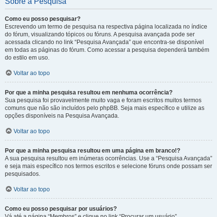
Sobre a Pesquisa
Como eu posso pesquisar?
Escrevendo um termo de pesquisa na respectiva página localizada no índice
do fórum, visualizando tópicos ou fóruns. A pesquisa avançada pode ser
acessada clicando no link “Pesquisa Avançada” que encontra-se disponível
em todas as páginas do fórum. Como acessar a pesquisa dependerá também
do estilo em uso.
Voltar ao topo
Por que a minha pesquisa resultou em nenhuma ocorrência?
Sua pesquisa foi provavelmente muito vaga e foram escritos muitos termos
comuns que não são incluídos pelo phpBB. Seja mais específico e utilize as
opções disponíveis na Pesquisa Avançada.
Voltar ao topo
Por que a minha pesquisa resultou em uma página em branco!?
A sua pesquisa resultou em inúmeras ocorrências. Use a “Pesquisa Avançada”
e seja mais específico nos termos escritos e selecione fóruns onde possam ser
pesquisados.
Voltar ao topo
Como eu posso pesquisar por usuários?
Vá até a página “Membros” e clique no link “Procurar um usuário”.