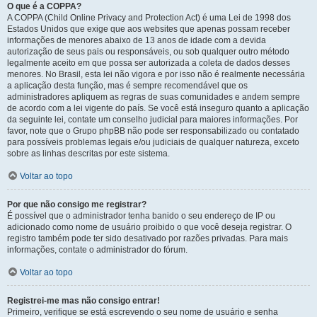
O que é a COPPA?
A COPPA (Child Online Privacy and Protection Act) é uma Lei de 1998 dos
Estados Unidos que exige que aos websites que apenas possam receber
informações de menores abaixo de 13 anos de idade com a devida
autorização de seus pais ou responsáveis, ou sob qualquer outro método
legalmente aceito em que possa ser autorizada a coleta de dados desses
menores. No Brasil, esta lei não vigora e por isso não é realmente necessária
a aplicação desta função, mas é sempre recomendável que os
administradores apliquem as regras de suas comunidades e andem sempre
de acordo com a lei vigente do país. Se você está inseguro quanto a aplicação
da seguinte lei, contate um conselho judicial para maiores informações. Por
favor, note que o Grupo phpBB não pode ser responsabilizado ou contatado
para possíveis problemas legais e/ou judiciais de qualquer natureza, exceto
sobre as linhas descritas por este sistema.
Voltar ao topo
Por que não consigo me registrar?
É possível que o administrador tenha banido o seu endereço de IP ou
adicionado como nome de usuário proibido o que você deseja registrar. O
registro também pode ter sido desativado por razões privadas. Para mais
informações, contate o administrador do fórum.
Voltar ao topo
Registrei-me mas não consigo entrar!
Primeiro, verifique se está escrevendo o seu nome de usuário e senha