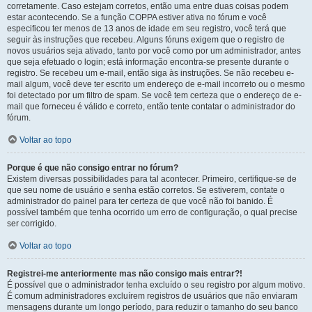
corretamente. Caso estejam corretos, então uma entre duas coisas podem
estar acontecendo. Se a função COPPA estiver ativa no fórum e você
especificou ter menos de 13 anos de idade em seu registro, você terá que
seguir às instruções que recebeu. Alguns fóruns exigem que o registro de
novos usuários seja ativado, tanto por você como por um administrador, antes
que seja efetuado o login; está informação encontra-se presente durante o
registro. Se recebeu um e-mail, então siga às instruções. Se não recebeu e-
mail algum, você deve ter escrito um endereço de e-mail incorreto ou o mesmo
foi detectado por um filtro de spam. Se você tem certeza que o endereço de e-
mail que forneceu é válido e correto, então tente contatar o administrador do
fórum.
Voltar ao topo
Porque é que não consigo entrar no fórum?
Existem diversas possibilidades para tal acontecer. Primeiro, certifique-se de
que seu nome de usuário e senha estão corretos. Se estiverem, contate o
administrador do painel para ter certeza de que você não foi banido. É
possível também que tenha ocorrido um erro de configuração, o qual precise
ser corrigido.
Voltar ao topo
Registrei-me anteriormente mas não consigo mais entrar?!
É possível que o administrador tenha excluído o seu registro por algum motivo.
É comum administradores excluírem registros de usuários que não enviaram
mensagens durante um longo período, para reduzir o tamanho do seu banco