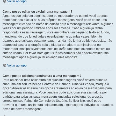
Voltar ao topo
Como posso editar ou excluir uma mensagem?
A menos que seja um administrador ou moderador do painel, você apenas
pode editar ou excluir as suas próprias mensagens. Você pode editar uma
mensagem clicando no botão de edição para a mensagem relevante, algumas
vezes por um período limitado após ser enviada. Caso alguém já tenha
respondido a essa mensagem, você encontrará um pequeno texto ao fundo,
mencionando que foi editada e eventualmente quantas vezes. Isto não
aparece apenas caso essa mensagem ainda não tenha obtido respostas; não
aparecerá caso a alteração seja efetuada por algum administrador ou
moderador, mas possivelmente eles deixarão uma nota dizendo o motivo ou
critério usado. Por favor, note que usuários normais não podem excluir uma
mensagem após alguém já ter enviado uma resposta.
Voltar ao topo
Como posso adicionar assinatura a uma mensagem?
Para adicionar uma assinatura em suas mensagens, você deverá primeiro
criar uma em seu Painel de Controle do Usuário. Uma vez criada, marque a
opção
Anexar assinatura
nas opções referentes ao envio de mensagens para
adicionar sua assinatura. Você também pode adicionar sua assinatura por
padrão para todas as suas mensagens enviadas selecionando a opção
correta em seu Painel de Controle do Usuário. Se fizer isto, você pode
prevenir que uma assinatura seja anexada a mensagens individuais durante o
envio de novas mensagens.