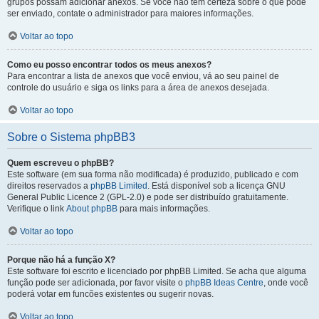
grupos possam adicionar anexos. Se você não tem certeza sobre o que pode
ser enviado, contate o administrador para maiores informações.
Voltar ao topo
Como eu posso encontrar todos os meus anexos?
Para encontrar a lista de anexos que você enviou, vá ao seu painel de
controle do usuário e siga os links para a área de anexos desejada.
Voltar ao topo
Sobre o Sistema phpBB3
Quem escreveu o phpBB?
Este software (em sua forma não modificada) é produzido, publicado e com
direitos reservados a
phpBB Limited
. Está disponível sob a licença GNU
General Public Licence 2 (GPL-2.0) e pode ser distribuído gratuitamente.
Verifique o link
About phpBB
para mais informações.
Voltar ao topo
Porque não há a função X?
Este software foi escrito e licenciado por phpBB Limited. Se acha que alguma
função pode ser adicionada, por favor visite o
phpBB Ideas Centre
, onde você
poderá votar em funcões existentes ou sugerir novas.
Voltar ao topo