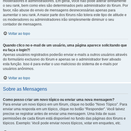
moderadores e administradores. Em geral, você não pode alterar diretamente
o seu rank, bem como eles são determinados pelo administrador do fórum. Por
favor, não abuse do envio de mensagens desnecessárias apenas para
aumentar o seu rank. A maior parte dos fóruns não tolera este tipo de atitude e
os moderadores ou administradores irão simplesmente diminuir o seu
contador de mensagens.
Voltar ao topo
Quando clico no e-mail de um usuário, uma página aparece solicitando que
eu faça o login?!
Apenas usuários registrados poderão enviar e-mails a outros usuários através
do formulário exclusivo do fórum e apenas se o administrador tiver ativado
esta função. Isso é para evitar o uso malicioso do sistema de e-mails por
usuários anônimos.
Voltar ao topo
Sobre as Mensagens
Como posso criar um novo tópico ou enviar uma nova mensagem?
Para enviar um novo tópico em um fórum, clique no botão “Novo Tópico”. Para
enviar uma resposta em um tópico, clique no botão “Responder”. Você talvez
precise se registrar antes de enviar uma mensagem. Uma lista de suas
permissões de cada fórum está disponível no fundo das páginas dos fóruns e
tópicos. Exemplo: Você pode enviar novos tópicos, votar em enquetes, etc.