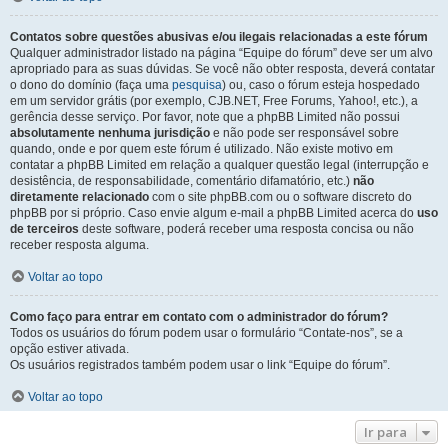
Contatos sobre questões abusivas e/ou ilegais relacionadas a este fórum
Qualquer administrador listado na página “Equipe do fórum” deve ser um alvo
apropriado para as suas dúvidas. Se você não obter resposta, deverá contatar
o dono do domínio (faça uma
pesquisa
) ou, caso o fórum esteja hospedado
em um servidor grátis (por exemplo, CJB.NET, Free Forums, Yahoo!, etc.), a
gerência desse serviço. Por favor, note que a phpBB Limited não possui
absolutamente nenhuma jurisdição
e não pode ser responsável sobre
quando, onde e por quem este fórum é utilizado. Não existe motivo em
contatar a phpBB Limited em relação a qualquer questão legal (interrupção e
desistência, de responsabilidade, comentário difamatório, etc.)
não
diretamente relacionado
com o site phpBB.com ou o software discreto do
phpBB por si próprio. Caso envie algum e-mail a phpBB Limited acerca do
uso
de terceiros
deste software, poderá receber uma resposta concisa ou não
receber resposta alguma.
Voltar ao topo
Como faço para entrar em contato com o administrador do fórum?
Todos os usuários do fórum podem usar o formulário “Contate-nos”, se a
opção estiver ativada.
Os usuários registrados também podem usar o link “Equipe do fórum”.
Voltar ao topo
Ir para