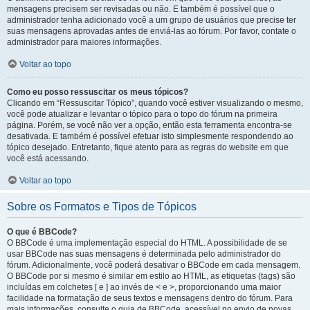
mensagens precisem ser revisadas ou não. E também é possível que o
administrador tenha adicionado você a um grupo de usuários que precise ter
suas mensagens aprovadas antes de enviá-las ao fórum. Por favor, contate o
administrador para maiores informações.
Voltar ao topo
Como eu posso ressuscitar os meus tópicos?
Clicando em “Ressuscitar Tópico”, quando você estiver visualizando o mesmo,
você pode atualizar e levantar o tópico para o topo do fórum na primeira
página. Porém, se você não ver a opção, então esta ferramenta encontra-se
desativada. E também é possível efetuar isto simplesmente respondendo ao
tópico desejado. Entretanto, fique atento para as regras do website em que
você está acessando.
Voltar ao topo
Sobre os Formatos e Tipos de Tópicos
O que é BBCode?
O BBCode é uma implementação especial do HTML. A possibilidade de se
usar BBCode nas suas mensagens é determinada pelo administrador do
fórum. Adicionalmente, você poderá desativar o BBCode em cada mensagem.
O BBCode por si mesmo é similar em estilo ao HTML, as etiquetas (tags) são
incluídas em colchetes [ e ] ao invés de < e >, proporcionando uma maior
facilidade na formatação de seus textos e mensagens dentro do fórum. Para
mais informações, consulte o guia de BBCode, acessível no envio de novas