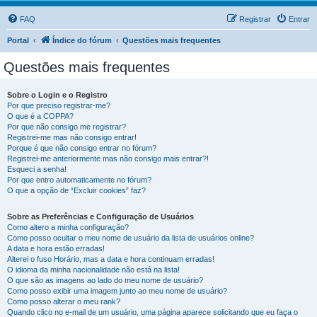
FAQ
Registrar
Entrar
Portal
Índice do fórum
Questões mais frequentes
Questões mais frequentes
Sobre o Login e o Registro
Por que preciso registrar-me?
O que é a COPPA?
Por que não consigo me registrar?
Registrei-me mas não consigo entrar!
Porque é que não consigo entrar no fórum?
Registrei-me anteriormente mas não consigo mais entrar?!
Esqueci a senha!
Por que entro automaticamente no fórum?
O que a opção de “Excluir cookies” faz?
Sobre as Preferências e Configuração de Usuários
Como altero a minha configuração?
Como posso ocultar o meu nome de usuário da lista de usuários online?
A data e hora estão erradas!
Alterei o fuso Horário, mas a data e hora continuam erradas!
O idioma da minha nacionalidade não está na lista!
O que são as imagens ao lado do meu nome de usuário?
Como posso exibir uma imagem junto ao meu nome de usuário?
Como posso alterar o meu rank?
Quando clico no e-mail de um usuário, uma página aparece solicitando que eu faça o