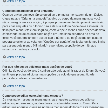
Voltar ao topo
Como posso adicionar uma enquete?
Quando enviar um novo tópico ou editar a primeira mensagem de um tópico,
clique na aba “Criar uma enquete” abaixo do corpo da mensagem; se você
não conseguir ver esta opção, é porque provavelmente não possui permissão
para criar enquetes ou o tópico não é de sua autoria. Você deve escrever um
título para a enquete e em seguida, escrever pelo menos duas opções de voto,
certificando-se de colocar cada opção em uma linha separada na área de
texto. Você poderá também especificar o número de opções que um usuário
poderá selecionar ao votar em “Opções por usuário”, estipular um tempo limite
para a enquete (sendo 0 ilimitado), e por último a opção de permitir aos
usuários a mudança de voto.
Voltar ao topo
Por que não posso adicionar mais opções de voto?
O limite de opções de voto é configurado pelo administrador do fórum. Se você
sentir que precisa adicionar mais opções de voto do que a quantidade
permitida, contate o administrador.
Voltar ao topo
Como posso editar ou excluir uma enquete?
Da mesma forma que as mensagens, as enquetes apenas poderão ser
editadas pelo seu autor, moderadores ou administradores do fórum. Para
editar uma enquete, clique na primeira mensagem do tópico; esta mensagem