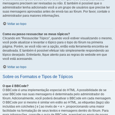
mensagens precisem ser revisadas ou não. E também é possível que o
administrador tenha adicionado você a um grupo de usuários que precise ter
suas mensagens aprovadas antes de enviá-las ao fórum. Por favor, contate o
administrador para maiores informações.
Voltar ao topo
Como eu posso ressuscitar os meus tópicos?
Clicando em “Ressuscitar Tópico”, quando você estiver visualizando o mesmo,
você pode atualizar e levantar o tópico para o topo do fórum na primeira
página. Porém, se você não ver a opção, então esta ferramenta encontra-se
desativada. E também é possível efetuar isto simplesmente respondendo ao
tópico desejado. Entretanto, fique atento para as regras do website em que
você está acessando.
Voltar ao topo
Sobre os Formatos e Tipos de Tópicos
O que é BBCode?
O BBCode é uma implementação especial do HTML. A possibilidade de se
usar BBCode nas suas mensagens é determinada pelo administrador do
fórum. Adicionalmente, você poderá desativar o BBCode em cada mensagem.
O BBCode por si mesmo é similar em estilo ao HTML, as etiquetas (tags) são
incluídas em colchetes [ e ] ao invés de < e >, proporcionando uma maior
facilidade na formatação de seus textos e mensagens dentro do fórum. Para
mais informações, consulte o guia de BBCode, acessível no envio de novas