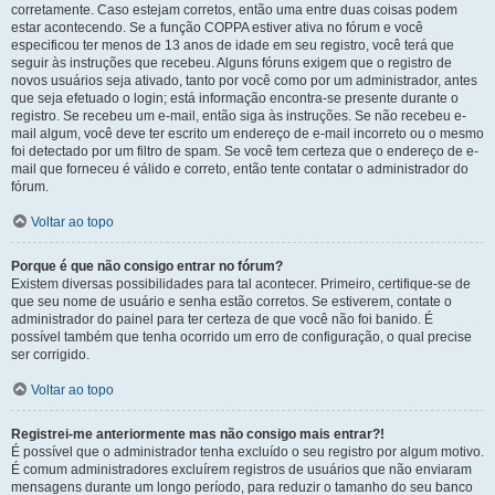
corretamente. Caso estejam corretos, então uma entre duas coisas podem
estar acontecendo. Se a função COPPA estiver ativa no fórum e você
especificou ter menos de 13 anos de idade em seu registro, você terá que
seguir às instruções que recebeu. Alguns fóruns exigem que o registro de
novos usuários seja ativado, tanto por você como por um administrador, antes
que seja efetuado o login; está informação encontra-se presente durante o
registro. Se recebeu um e-mail, então siga às instruções. Se não recebeu e-
mail algum, você deve ter escrito um endereço de e-mail incorreto ou o mesmo
foi detectado por um filtro de spam. Se você tem certeza que o endereço de e-
mail que forneceu é válido e correto, então tente contatar o administrador do
fórum.
Voltar ao topo
Porque é que não consigo entrar no fórum?
Existem diversas possibilidades para tal acontecer. Primeiro, certifique-se de
que seu nome de usuário e senha estão corretos. Se estiverem, contate o
administrador do painel para ter certeza de que você não foi banido. É
possível também que tenha ocorrido um erro de configuração, o qual precise
ser corrigido.
Voltar ao topo
Registrei-me anteriormente mas não consigo mais entrar?!
É possível que o administrador tenha excluído o seu registro por algum motivo.
É comum administradores excluírem registros de usuários que não enviaram
mensagens durante um longo período, para reduzir o tamanho do seu banco