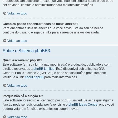
grupos possam adicionar anexos. Se você não tem certeza sobre o que pode
ser enviado, contate o administrador para maiores informações.
Voltar ao topo
Como eu posso encontrar todos os meus anexos?
Para encontrar a lista de anexos que você enviou, vá ao seu painel de
controle do usuário e siga os links para a área de anexos desejada.
Voltar ao topo
Sobre o Sistema phpBB3
Quem escreveu o phpBB?
Este software (em sua forma não modificada) é produzido, publicado e com
direitos reservados a
phpBB Limited
. Está disponível sob a licença GNU
General Public Licence 2 (GPL-2.0) e pode ser distribuído gratuitamente.
Verifique o link
About phpBB
para mais informações.
Voltar ao topo
Porque não há a função X?
Este software foi escrito e licenciado por phpBB Limited. Se acha que alguma
função pode ser adicionada, por favor visite o
phpBB Ideas Centre
, onde você
poderá votar em funcões existentes ou sugerir novas.
Voltar ao topo