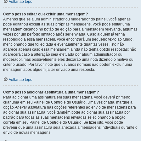
Voltar ao topo
Como posso editar ou excluir uma mensagem?
A menos que seja um administrador ou moderador do painel, você apenas
pode editar ou excluir as suas próprias mensagens. Você pode editar uma
mensagem clicando no botão de edição para a mensagem relevante, algumas
vezes por um período limitado após ser enviada. Caso alguém já tenha
respondido a essa mensagem, você encontrará um pequeno texto ao fundo,
mencionando que foi editada e eventualmente quantas vezes. Isto não
aparece apenas caso essa mensagem ainda não tenha obtido respostas; não
aparecerá caso a alteração seja efetuada por algum administrador ou
moderador, mas possivelmente eles deixarão uma nota dizendo o motivo ou
critério usado. Por favor, note que usuários normais não podem excluir uma
mensagem após alguém já ter enviado uma resposta.
Voltar ao topo
Como posso adicionar assinatura a uma mensagem?
Para adicionar uma assinatura em suas mensagens, você deverá primeiro
criar uma em seu Painel de Controle do Usuário. Uma vez criada, marque a
opção
Anexar assinatura
nas opções referentes ao envio de mensagens para
adicionar sua assinatura. Você também pode adicionar sua assinatura por
padrão para todas as suas mensagens enviadas selecionando a opção
correta em seu Painel de Controle do Usuário. Se fizer isto, você pode
prevenir que uma assinatura seja anexada a mensagens individuais durante o
envio de novas mensagens.