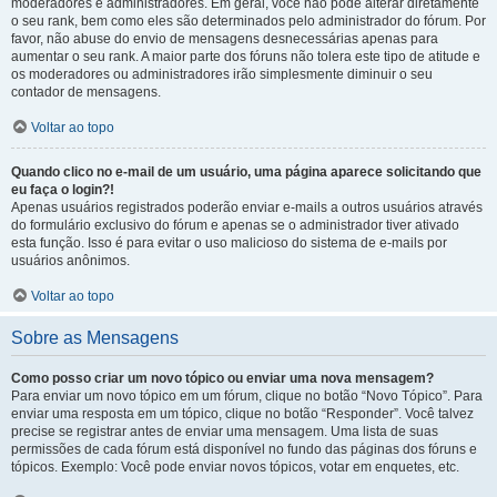
moderadores e administradores. Em geral, você não pode alterar diretamente
o seu rank, bem como eles são determinados pelo administrador do fórum. Por
favor, não abuse do envio de mensagens desnecessárias apenas para
aumentar o seu rank. A maior parte dos fóruns não tolera este tipo de atitude e
os moderadores ou administradores irão simplesmente diminuir o seu
contador de mensagens.
Voltar ao topo
Quando clico no e-mail de um usuário, uma página aparece solicitando que
eu faça o login?!
Apenas usuários registrados poderão enviar e-mails a outros usuários através
do formulário exclusivo do fórum e apenas se o administrador tiver ativado
esta função. Isso é para evitar o uso malicioso do sistema de e-mails por
usuários anônimos.
Voltar ao topo
Sobre as Mensagens
Como posso criar um novo tópico ou enviar uma nova mensagem?
Para enviar um novo tópico em um fórum, clique no botão “Novo Tópico”. Para
enviar uma resposta em um tópico, clique no botão “Responder”. Você talvez
precise se registrar antes de enviar uma mensagem. Uma lista de suas
permissões de cada fórum está disponível no fundo das páginas dos fóruns e
tópicos. Exemplo: Você pode enviar novos tópicos, votar em enquetes, etc.