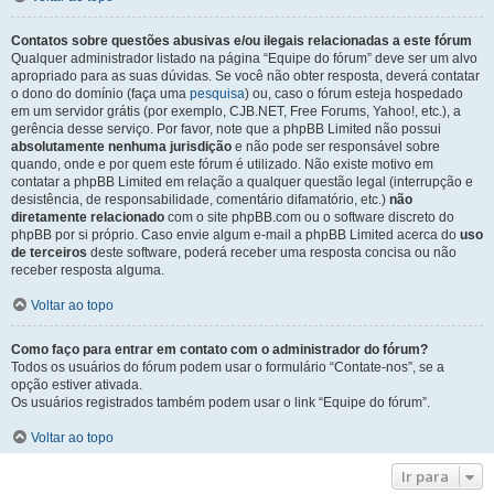
Contatos sobre questões abusivas e/ou ilegais relacionadas a este fórum
Qualquer administrador listado na página “Equipe do fórum” deve ser um alvo
apropriado para as suas dúvidas. Se você não obter resposta, deverá contatar
o dono do domínio (faça uma
pesquisa
) ou, caso o fórum esteja hospedado
em um servidor grátis (por exemplo, CJB.NET, Free Forums, Yahoo!, etc.), a
gerência desse serviço. Por favor, note que a phpBB Limited não possui
absolutamente nenhuma jurisdição
e não pode ser responsável sobre
quando, onde e por quem este fórum é utilizado. Não existe motivo em
contatar a phpBB Limited em relação a qualquer questão legal (interrupção e
desistência, de responsabilidade, comentário difamatório, etc.)
não
diretamente relacionado
com o site phpBB.com ou o software discreto do
phpBB por si próprio. Caso envie algum e-mail a phpBB Limited acerca do
uso
de terceiros
deste software, poderá receber uma resposta concisa ou não
receber resposta alguma.
Voltar ao topo
Como faço para entrar em contato com o administrador do fórum?
Todos os usuários do fórum podem usar o formulário “Contate-nos”, se a
opção estiver ativada.
Os usuários registrados também podem usar o link “Equipe do fórum”.
Voltar ao topo
Ir para