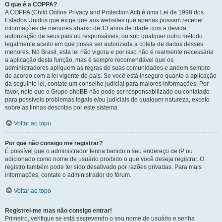
O que é a COPPA?
A COPPA (Child Online Privacy and Protection Act) é uma Lei de 1998 dos
Estados Unidos que exige que aos websites que apenas possam receber
informações de menores abaixo de 13 anos de idade com a devida
autorização de seus pais ou responsáveis, ou sob qualquer outro método
legalmente aceito em que possa ser autorizada a coleta de dados desses
menores. No Brasil, esta lei não vigora e por isso não é realmente necessária
a aplicação desta função, mas é sempre recomendável que os
administradores apliquem as regras de suas comunidades e andem sempre
de acordo com a lei vigente do país. Se você está inseguro quanto a aplicação
da seguinte lei, contate um conselho judicial para maiores informações. Por
favor, note que o Grupo phpBB não pode ser responsabilizado ou contatado
para possíveis problemas legais e/ou judiciais de qualquer natureza, exceto
sobre as linhas descritas por este sistema.
Voltar ao topo
Por que não consigo me registrar?
É possível que o administrador tenha banido o seu endereço de IP ou
adicionado como nome de usuário proibido o que você deseja registrar. O
registro também pode ter sido desativado por razões privadas. Para mais
informações, contate o administrador do fórum.
Voltar ao topo
Registrei-me mas não consigo entrar!
Primeiro, verifique se está escrevendo o seu nome de usuário e senha