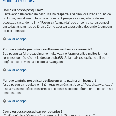
Sobre a Pesquisa
Como eu posso pesquisar?
Escrevendo um termo de pesquisa na respectiva página localizada no índice
do fórum, visualizando tópicos ou fóruns. A pesquisa avançada pode ser
acessada clicando no link “Pesquisa Avançada” que encontra-se disponível
em todas as páginas do fórum. Como acessar a pesquisa dependerá também
do estilo em uso.
Voltar ao topo
Por que a minha pesquisa resultou em nenhuma ocorrência?
Sua pesquisa foi provavelmente muito vaga e foram escritos muitos termos
comuns que não são incluídos pelo phpBB. Seja mais específico e utilize as
opções disponíveis na Pesquisa Avançada.
Voltar ao topo
Por que a minha pesquisa resultou em uma página em branco!?
A sua pesquisa resultou em inúmeras ocorrências. Use a “Pesquisa Avançada”
e seja mais específico nos termos escritos e selecione fóruns onde possam ser
pesquisados.
Voltar ao topo
Como eu posso pesquisar por usuários?
Vá até a página “Membros” e clique no link “Procurar um usuário”.