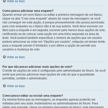
Voltar ao topo
Como posso adicionar uma enquete?
Quando enviar um novo tópico ou editar a primeira mensagem de um tópico,
clique na aba “Criar uma enquete” abaixo do corpo da mensagem; se você
não conseguir ver esta opção, é porque provavelmente não possui permissão
para criar enquetes ou o tópico não é de sua autoria. Você deve escrever um
título para a enquete e em seguida, escrever pelo menos duas opções de voto,
certificando-se de colocar cada opção em uma linha separada na área de
texto. Você poderá também especificar o número de opções que um usuário
poderá selecionar ao votar em “Opções por usuário”, estipular um tempo limite
para a enquete (sendo 0 ilimitado), e por último a opção de permitir aos
usuários a mudança de voto.
Voltar ao topo
Por que não posso adicionar mais opções de voto?
O limite de opções de voto é configurado pelo administrador do fórum. Se você
sentir que precisa adicionar mais opções de voto do que a quantidade
permitida, contate o administrador.
Voltar ao topo
Como posso editar ou excluir uma enquete?
Da mesma forma que as mensagens, as enquetes apenas poderão ser
editadas pelo seu autor, moderadores ou administradores do fórum. Para
editar uma enquete, clique na primeira mensagem do tópico; esta mensagem