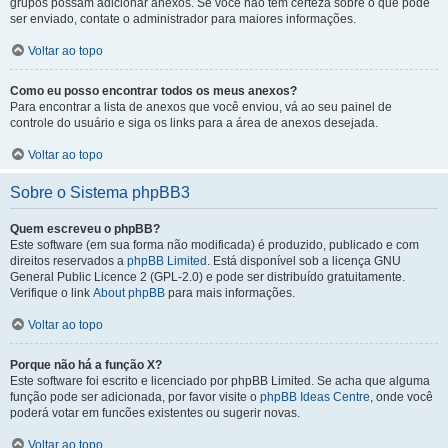
grupos possam adicionar anexos. Se você não tem certeza sobre o que pode
ser enviado, contate o administrador para maiores informações.
Voltar ao topo
Como eu posso encontrar todos os meus anexos?
Para encontrar a lista de anexos que você enviou, vá ao seu painel de
controle do usuário e siga os links para a área de anexos desejada.
Voltar ao topo
Sobre o Sistema phpBB3
Quem escreveu o phpBB?
Este software (em sua forma não modificada) é produzido, publicado e com
direitos reservados a
phpBB Limited
. Está disponível sob a licença GNU
General Public Licence 2 (GPL-2.0) e pode ser distribuído gratuitamente.
Verifique o link
About phpBB
para mais informações.
Voltar ao topo
Porque não há a função X?
Este software foi escrito e licenciado por phpBB Limited. Se acha que alguma
função pode ser adicionada, por favor visite o
phpBB Ideas Centre
, onde você
poderá votar em funcões existentes ou sugerir novas.
Voltar ao topo