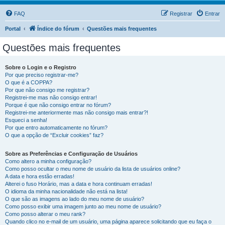
FAQ
Registrar
Entrar
Portal
Índice do fórum
Questões mais frequentes
Questões mais frequentes
Sobre o Login e o Registro
Por que preciso registrar-me?
O que é a COPPA?
Por que não consigo me registrar?
Registrei-me mas não consigo entrar!
Porque é que não consigo entrar no fórum?
Registrei-me anteriormente mas não consigo mais entrar?!
Esqueci a senha!
Por que entro automaticamente no fórum?
O que a opção de “Excluir cookies” faz?
Sobre as Preferências e Configuração de Usuários
Como altero a minha configuração?
Como posso ocultar o meu nome de usuário da lista de usuários online?
A data e hora estão erradas!
Alterei o fuso Horário, mas a data e hora continuam erradas!
O idioma da minha nacionalidade não está na lista!
O que são as imagens ao lado do meu nome de usuário?
Como posso exibir uma imagem junto ao meu nome de usuário?
Como posso alterar o meu rank?
Quando clico no e-mail de um usuário, uma página aparece solicitando que eu faça o