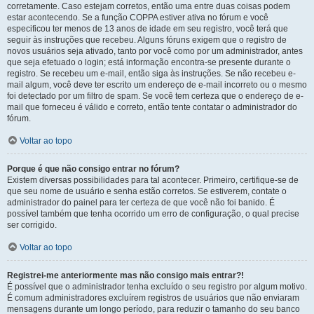
corretamente. Caso estejam corretos, então uma entre duas coisas podem
estar acontecendo. Se a função COPPA estiver ativa no fórum e você
especificou ter menos de 13 anos de idade em seu registro, você terá que
seguir às instruções que recebeu. Alguns fóruns exigem que o registro de
novos usuários seja ativado, tanto por você como por um administrador, antes
que seja efetuado o login; está informação encontra-se presente durante o
registro. Se recebeu um e-mail, então siga às instruções. Se não recebeu e-
mail algum, você deve ter escrito um endereço de e-mail incorreto ou o mesmo
foi detectado por um filtro de spam. Se você tem certeza que o endereço de e-
mail que forneceu é válido e correto, então tente contatar o administrador do
fórum.
Voltar ao topo
Porque é que não consigo entrar no fórum?
Existem diversas possibilidades para tal acontecer. Primeiro, certifique-se de
que seu nome de usuário e senha estão corretos. Se estiverem, contate o
administrador do painel para ter certeza de que você não foi banido. É
possível também que tenha ocorrido um erro de configuração, o qual precise
ser corrigido.
Voltar ao topo
Registrei-me anteriormente mas não consigo mais entrar?!
É possível que o administrador tenha excluído o seu registro por algum motivo.
É comum administradores excluírem registros de usuários que não enviaram
mensagens durante um longo período, para reduzir o tamanho do seu banco