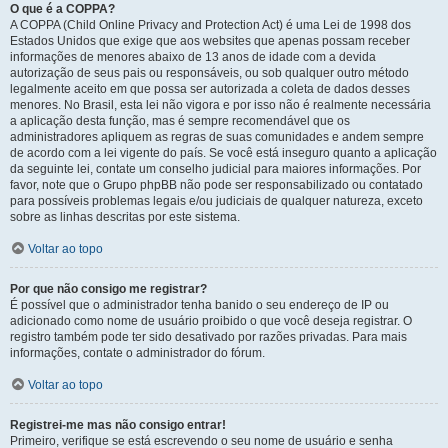
O que é a COPPA?
A COPPA (Child Online Privacy and Protection Act) é uma Lei de 1998 dos
Estados Unidos que exige que aos websites que apenas possam receber
informações de menores abaixo de 13 anos de idade com a devida
autorização de seus pais ou responsáveis, ou sob qualquer outro método
legalmente aceito em que possa ser autorizada a coleta de dados desses
menores. No Brasil, esta lei não vigora e por isso não é realmente necessária
a aplicação desta função, mas é sempre recomendável que os
administradores apliquem as regras de suas comunidades e andem sempre
de acordo com a lei vigente do país. Se você está inseguro quanto a aplicação
da seguinte lei, contate um conselho judicial para maiores informações. Por
favor, note que o Grupo phpBB não pode ser responsabilizado ou contatado
para possíveis problemas legais e/ou judiciais de qualquer natureza, exceto
sobre as linhas descritas por este sistema.
Voltar ao topo
Por que não consigo me registrar?
É possível que o administrador tenha banido o seu endereço de IP ou
adicionado como nome de usuário proibido o que você deseja registrar. O
registro também pode ter sido desativado por razões privadas. Para mais
informações, contate o administrador do fórum.
Voltar ao topo
Registrei-me mas não consigo entrar!
Primeiro, verifique se está escrevendo o seu nome de usuário e senha