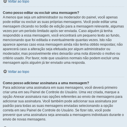
Voltar ao topo
Como posso editar ou excluir uma mensagem?
A menos que seja um administrador ou moderador do painel, você apenas
pode editar ou excluir as suas próprias mensagens. Você pode editar uma
mensagem clicando no botão de edição para a mensagem relevante, algumas
vezes por um período limitado após ser enviada. Caso alguém já tenha
respondido a essa mensagem, você encontrará um pequeno texto ao fundo,
mencionando que foi editada e eventualmente quantas vezes. Isto não
aparece apenas caso essa mensagem ainda não tenha obtido respostas; não
aparecerá caso a alteração seja efetuada por algum administrador ou
moderador, mas possivelmente eles deixarão uma nota dizendo o motivo ou
critério usado. Por favor, note que usuários normais não podem excluir uma
mensagem após alguém já ter enviado uma resposta.
Voltar ao topo
Como posso adicionar assinatura a uma mensagem?
Para adicionar uma assinatura em suas mensagens, você deverá primeiro
criar uma em seu Painel de Controle do Usuário. Uma vez criada, marque a
opção
Anexar assinatura
nas opções referentes ao envio de mensagens para
adicionar sua assinatura. Você também pode adicionar sua assinatura por
padrão para todas as suas mensagens enviadas selecionando a opção
correta em seu Painel de Controle do Usuário. Se fizer isto, você pode
prevenir que uma assinatura seja anexada a mensagens individuais durante o
envio de novas mensagens.