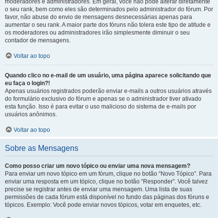
moderadores e administradores. Em geral, você não pode alterar diretamente
o seu rank, bem como eles são determinados pelo administrador do fórum. Por
favor, não abuse do envio de mensagens desnecessárias apenas para
aumentar o seu rank. A maior parte dos fóruns não tolera este tipo de atitude e
os moderadores ou administradores irão simplesmente diminuir o seu
contador de mensagens.
Voltar ao topo
Quando clico no e-mail de um usuário, uma página aparece solicitando que
eu faça o login?!
Apenas usuários registrados poderão enviar e-mails a outros usuários através
do formulário exclusivo do fórum e apenas se o administrador tiver ativado
esta função. Isso é para evitar o uso malicioso do sistema de e-mails por
usuários anônimos.
Voltar ao topo
Sobre as Mensagens
Como posso criar um novo tópico ou enviar uma nova mensagem?
Para enviar um novo tópico em um fórum, clique no botão “Novo Tópico”. Para
enviar uma resposta em um tópico, clique no botão “Responder”. Você talvez
precise se registrar antes de enviar uma mensagem. Uma lista de suas
permissões de cada fórum está disponível no fundo das páginas dos fóruns e
tópicos. Exemplo: Você pode enviar novos tópicos, votar em enquetes, etc.