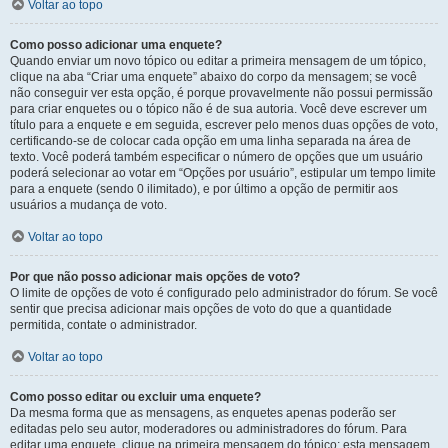
Voltar ao topo
Como posso adicionar uma enquete?
Quando enviar um novo tópico ou editar a primeira mensagem de um tópico,
clique na aba “Criar uma enquete” abaixo do corpo da mensagem; se você
não conseguir ver esta opção, é porque provavelmente não possui permissão
para criar enquetes ou o tópico não é de sua autoria. Você deve escrever um
título para a enquete e em seguida, escrever pelo menos duas opções de voto,
certificando-se de colocar cada opção em uma linha separada na área de
texto. Você poderá também especificar o número de opções que um usuário
poderá selecionar ao votar em “Opções por usuário”, estipular um tempo limite
para a enquete (sendo 0 ilimitado), e por último a opção de permitir aos
usuários a mudança de voto.
Voltar ao topo
Por que não posso adicionar mais opções de voto?
O limite de opções de voto é configurado pelo administrador do fórum. Se você
sentir que precisa adicionar mais opções de voto do que a quantidade
permitida, contate o administrador.
Voltar ao topo
Como posso editar ou excluir uma enquete?
Da mesma forma que as mensagens, as enquetes apenas poderão ser
editadas pelo seu autor, moderadores ou administradores do fórum. Para
editar uma enquete, clique na primeira mensagem do tópico; esta mensagem