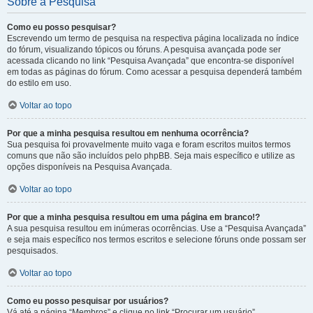
Sobre a Pesquisa
Como eu posso pesquisar?
Escrevendo um termo de pesquisa na respectiva página localizada no índice
do fórum, visualizando tópicos ou fóruns. A pesquisa avançada pode ser
acessada clicando no link “Pesquisa Avançada” que encontra-se disponível
em todas as páginas do fórum. Como acessar a pesquisa dependerá também
do estilo em uso.
Voltar ao topo
Por que a minha pesquisa resultou em nenhuma ocorrência?
Sua pesquisa foi provavelmente muito vaga e foram escritos muitos termos
comuns que não são incluídos pelo phpBB. Seja mais específico e utilize as
opções disponíveis na Pesquisa Avançada.
Voltar ao topo
Por que a minha pesquisa resultou em uma página em branco!?
A sua pesquisa resultou em inúmeras ocorrências. Use a “Pesquisa Avançada”
e seja mais específico nos termos escritos e selecione fóruns onde possam ser
pesquisados.
Voltar ao topo
Como eu posso pesquisar por usuários?
Vá até a página “Membros” e clique no link “Procurar um usuário”.