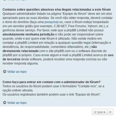
Contatos sobre questões abusivas e/ou ilegais relacionadas a este fórum
Qualquer administrador listado na página “Equipe do fórum” deve ser um alvo
apropriado para as suas dúvidas. Se você não obter resposta, deverá contatar
o dono do domínio (faça uma
pesquisa
) ou, caso o fórum esteja hospedado
em um servidor grátis (por exemplo, CJB.NET, Free Forums, Yahoo!, etc.), a
gerência desse serviço. Por favor, note que a phpBB Limited não possui
absolutamente nenhuma jurisdição
e não pode ser responsável sobre
quando, onde e por quem este fórum é utilizado. Não existe motivo em
contatar a phpBB Limited em relação a qualquer questão legal (interrupção e
desistência, de responsabilidade, comentário difamatório, etc.)
não
diretamente relacionado
com o site phpBB.com ou o software discreto do
phpBB por si próprio. Caso envie algum e-mail a phpBB Limited acerca do
uso
de terceiros
deste software, poderá receber uma resposta concisa ou não
receber resposta alguma.
Voltar ao topo
Como faço para entrar em contato com o administrador do fórum?
Todos os usuários do fórum podem usar o formulário “Contate-nos”, se a
opção estiver ativada.
Os usuários registrados também podem usar o link “Equipe do fórum”.
Voltar ao topo
Ir para