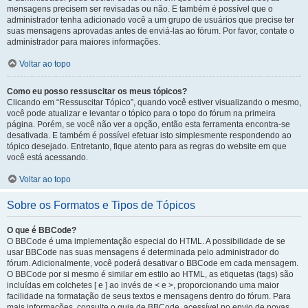
mensagens precisem ser revisadas ou não. E também é possível que o
administrador tenha adicionado você a um grupo de usuários que precise ter
suas mensagens aprovadas antes de enviá-las ao fórum. Por favor, contate o
administrador para maiores informações.
Voltar ao topo
Como eu posso ressuscitar os meus tópicos?
Clicando em “Ressuscitar Tópico”, quando você estiver visualizando o mesmo,
você pode atualizar e levantar o tópico para o topo do fórum na primeira
página. Porém, se você não ver a opção, então esta ferramenta encontra-se
desativada. E também é possível efetuar isto simplesmente respondendo ao
tópico desejado. Entretanto, fique atento para as regras do website em que
você está acessando.
Voltar ao topo
Sobre os Formatos e Tipos de Tópicos
O que é BBCode?
O BBCode é uma implementação especial do HTML. A possibilidade de se
usar BBCode nas suas mensagens é determinada pelo administrador do
fórum. Adicionalmente, você poderá desativar o BBCode em cada mensagem.
O BBCode por si mesmo é similar em estilo ao HTML, as etiquetas (tags) são
incluídas em colchetes [ e ] ao invés de < e >, proporcionando uma maior
facilidade na formatação de seus textos e mensagens dentro do fórum. Para
mais informações, consulte o guia de BBCode, acessível no envio de novas