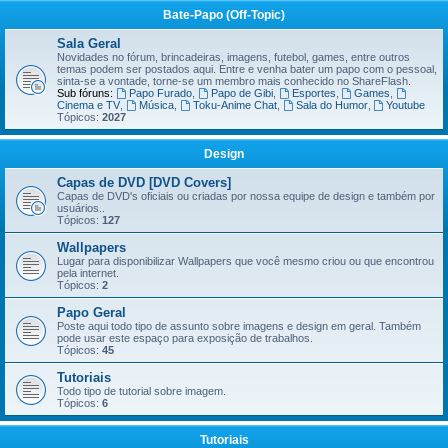
Bate-Papo (Off-Topic)
Sala Geral
Novidades no fórum, brincadeiras, imagens, futebol, games, entre outros
temas podem ser postados aqui. Entre e venha bater um papo com o pessoal,
sinta-se a vontade, torne-se um membro mais conhecido no ShareFlash.
Sub fóruns:
Papo Furado
,
Papo de Gibi
,
Esportes
,
Games
,
Cinema e TV
,
Música
,
Toku-Anime Chat
,
Sala do Humor
,
Youtube
Tópicos:
2027
Design
Capas de DVD [DVD Covers]
Capas de DVD's oficiais ou criadas por nossa equipe de design e também por
usuários..
Tópicos:
127
Wallpapers
Lugar para disponibilizar Wallpapers que você mesmo criou ou que encontrou
pela internet.
Tópicos:
2
Papo Geral
Poste aqui todo tipo de assunto sobre imagens e design em geral. Também
pode usar este espaço para exposição de trabalhos.
Tópicos:
45
Tutoriais
Todo tipo de tutorial sobre imagem.
Tópicos:
6
Tutoriais