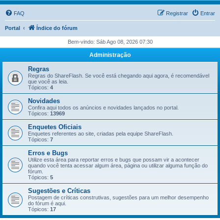
FAQ
Registrar
Entrar
Portal
Índice do fórum
Bem-vindo: Sáb Ago 08, 2026 07:30
Administração
Regras
Regras do ShareFlash. Se você está chegando aqui agora, é recomendável
que você as leia.
Tópicos:
4
Novidades
Confira aqui todos os anúncios e novidades lançados no portal.
Tópicos:
13969
Enquetes Oficiais
Enquetes referentes ao site, criadas pela equipe ShareFlash.
Tópicos:
7
Erros e Bugs
Utilize esta área para reportar erros e bugs que possam vir a acontecer
quando você tenta acessar algum área, página ou utilizar alguma função do
fórum.
Tópicos:
5
Sugestões e Críticas
Postagem de críticas construtivas, sugestões para um melhor desempenho
do fórum é aqui.
Tópicos:
17