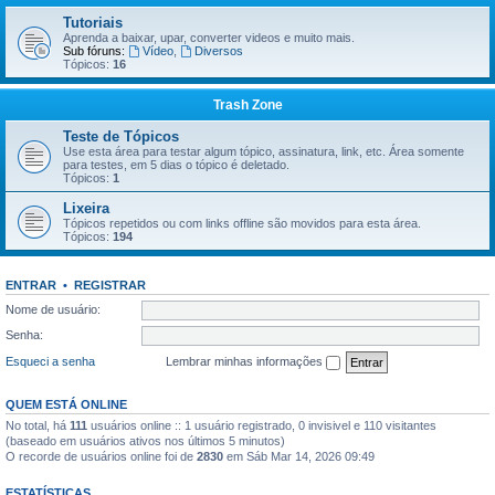
Tutoriais
Aprenda a baixar, upar, converter videos e muito mais.
Sub fóruns:
Vídeo
,
Diversos
Tópicos:
16
Trash Zone
Teste de Tópicos
Use esta área para testar algum tópico, assinatura, link, etc. Área somente
para testes, em 5 dias o tópico é deletado.
Tópicos:
1
Lixeira
Tópicos repetidos ou com links offline são movidos para esta área.
Tópicos:
194
ENTRAR
•
REGISTRAR
Nome de usuário:
Senha:
Esqueci a senha
Lembrar minhas informações
QUEM ESTÁ ONLINE
No total, há
111
usuários online :: 1 usuário registrado, 0 invisivel e 110 visitantes
(baseado em usuários ativos nos últimos 5 minutos)
O recorde de usuários online foi de
2830
em Sáb Mar 14, 2026 09:49
ESTATÍSTICAS