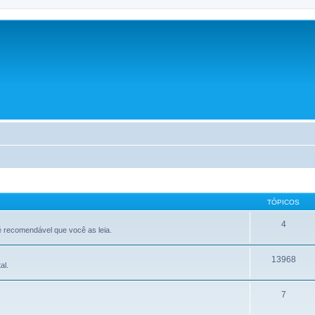
TÓPICOS
4
 recomendável que você as leia.
13968
al.
7
.