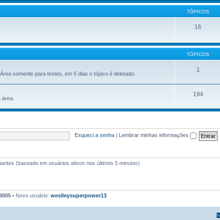
TÓPICOS
16
TÓPICOS
1
. Área somente para testes, em 5 dias o tópico é deletado.
194
 área.
Esqueci a senha
|
Lembrar minhas informações
isitantes (baseado em usuários ativos nos últimos 5 minutos)
8005
• Novo usuário:
weslleysuperpower13