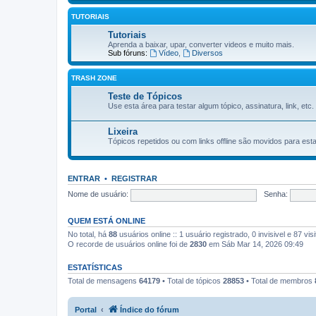
TUTORIAIS
Tutoriais
Aprenda a baixar, upar, converter videos e muito mais.
Sub fóruns:
Vídeo
,
Diversos
TRASH ZONE
Teste de Tópicos
Use esta área para testar algum tópico, assinatura, link, etc
Lixeira
Tópicos repetidos ou com links offline são movidos para esta
ENTRAR
•
REGISTRAR
Nome de usuário:
Senha:
QUEM ESTÁ ONLINE
No total, há
88
usuários online :: 1 usuário registrado, 0 invisivel e 87 v
O recorde de usuários online foi de
2830
em Sáb Mar 14, 2026 09:49
ESTATÍSTICAS
Total de mensagens
64179
• Total de tópicos
28853
• Total de membros
Portal
Índice do fórum