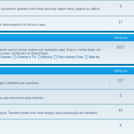
5
a acontecer quando você tenta acessar algum área, página ou utilizar
17
or desempenho do fórum é aqui.
TÓPICOS
2027
 entre outros temas podem ser postados aqui. Entre e venha bater um
ro mais conhecido no ShareFlash.
Games
,
Cinema e TV
,
Música
,
Toku-Anime Chat
,
Sala do
TÓPICOS
127
ign e também por usuários..
2
u que encontrou pela internet.
45
 geral. Também pode usar este espaço para exposição de trabalhos.
6