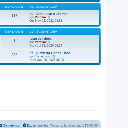
e
n
m
ú
m
s
a
l
MENSAGENS
ÚLTIMA MENSAGEM
a
m
t
g
e
i
Re: Como usar o uTorrent
117
e
n
V
m
por
Parallax
m
s
e
a
Qui Nov 03, 2022 08:51
a
r
m
g
ú
e
e
l
n
MENSAGENS
ÚLTIMA MENSAGEM
m
t
s
i
a
teste de tabela
1
m
g
V
por
Parallax
a
e
e
Dom Jul 19, 2026 04:17
m
m
r
e
ú
Re: A Pantera-Cor-de-Rosa
833
n
l
V
por
Trimetropim
s
t
e
Dom Dez 28, 2025 05:00
a
i
r
g
m
ú
e
a
l
m
m
t
e
i
n
m
s
a
a
m
g
e
e
n
m
s
a
g
e
m
Contate-nos
Excluir cookies
Todos os horários são
UTC-03:00