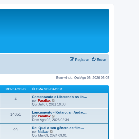
Registrar
Entrar
Bem-vindo: Qui Ago 06, 2026 03:05
MENSAGENS
ÚLTIMA MENSAGEM
Comentando e Liberando os lin…
4
V
por
Parallax
e
Qui Jul 07, 2011 10:33
r
ú
Lançamento - Kotaro, an Audac…
14051
l
V
por
Parallax
t
e
Dom Ago 02, 2026 02:34
i
r
m
ú
Re: Qual o seu gênero de film…
99
a
l
V
por
Malkav
m
t
e
Qui Mai 09, 2024 09:01
e
i
r