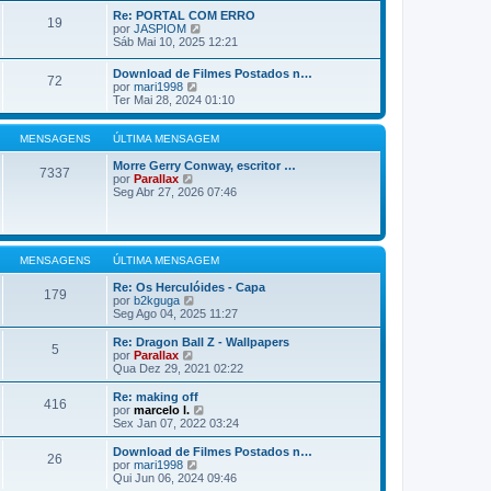
n
m
ú
Re: PORTAL COM ERRO
s
19
a
l
V
por
JASPIOM
a
m
t
e
Sáb Mai 10, 2025 12:21
g
e
i
r
e
n
m
ú
Download de Filmes Postados n…
m
s
a
72
l
V
por
mari1998
a
m
t
e
Ter Mai 28, 2024 01:10
g
e
i
r
e
n
m
ú
m
s
a
l
MENSAGENS
ÚLTIMA MENSAGEM
a
m
t
g
e
i
Morre Gerry Conway, escritor …
e
7337
n
V
m
por
Parallax
m
s
e
a
Seg Abr 27, 2026 07:46
a
r
m
g
ú
e
e
l
n
m
t
s
i
a
MENSAGENS
ÚLTIMA MENSAGEM
m
g
a
e
Re: Os Herculóides - Capa
179
m
m
V
por
b2kguga
e
e
Seg Ago 04, 2025 11:27
n
r
s
ú
Re: Dragon Ball Z - Wallpapers
5
a
l
V
por
Parallax
g
t
e
Qua Dez 29, 2021 02:22
e
i
r
m
m
ú
Re: making off
416
a
l
V
por
marcelo l.
m
t
e
Sex Jan 07, 2022 03:24
e
i
r
n
m
ú
Download de Filmes Postados n…
s
26
a
l
V
por
mari1998
a
m
t
e
Qui Jun 06, 2024 09:46
g
e
i
r