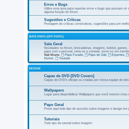
Erros e Bugs
Utilize esta área para reportar erros e bugs que possam vir 
alguma função do fórum.
Sugestões e Críticas
Postagem de críticas construtivas, sugestões para um melh
BATE-PAPO (OFF-TOPIC)
Sala Geral
Novidades no fórum, brincadeiras, imagens, futebol, games,
papo com o pessoal, sinta-se a vontade, torne-se um memb
Sub fóruns:
Papo Furado
,
Papo de Gibi
,
Esportes
,
Humor
,
Youtube
DESIGN
Capas de DVD [DVD Covers]
Capas de DVD's oficiais ou criadas por nossa equipe de des
Wallpapers
Lugar para disponibilizar Wallpapers que você mesmo criou o
Papo Geral
Poste aqui todo tipo de assunto sobre imagens e design em
Tutoriais
Todo tipo de tutorial sobre imagem.