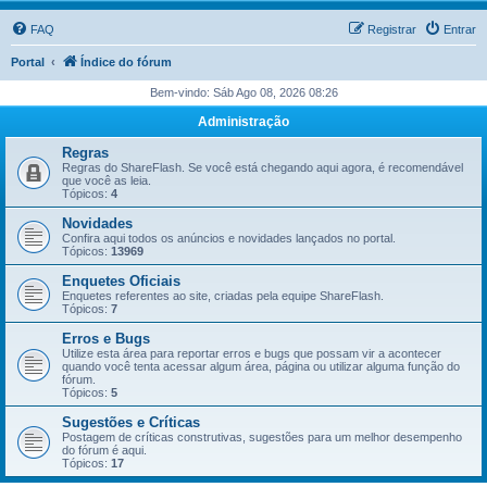
FAQ
Registrar
Entrar
Portal
Índice do fórum
Bem-vindo: Sáb Ago 08, 2026 08:26
Administração
Regras
Regras do ShareFlash. Se você está chegando aqui agora, é recomendável
que você as leia.
Tópicos:
4
Novidades
Confira aqui todos os anúncios e novidades lançados no portal.
Tópicos:
13969
Enquetes Oficiais
Enquetes referentes ao site, criadas pela equipe ShareFlash.
Tópicos:
7
Erros e Bugs
Utilize esta área para reportar erros e bugs que possam vir a acontecer
quando você tenta acessar algum área, página ou utilizar alguma função do
fórum.
Tópicos:
5
Sugestões e Críticas
Postagem de críticas construtivas, sugestões para um melhor desempenho
do fórum é aqui.
Tópicos:
17