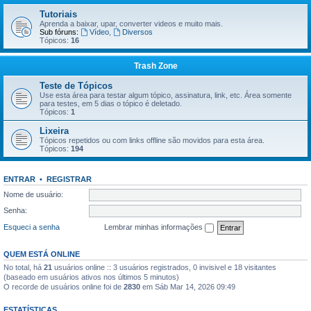
Tutoriais
Aprenda a baixar, upar, converter videos e muito mais.
Sub fóruns:
Vídeo
,
Diversos
Tópicos:
16
Trash Zone
Teste de Tópicos
Use esta área para testar algum tópico, assinatura, link, etc. Área somente
para testes, em 5 dias o tópico é deletado.
Tópicos:
1
Lixeira
Tópicos repetidos ou com links offline são movidos para esta área.
Tópicos:
194
ENTRAR
•
REGISTRAR
Nome de usuário:
Senha:
Esqueci a senha
Lembrar minhas informações
QUEM ESTÁ ONLINE
No total, há
21
usuários online :: 3 usuários registrados, 0 invisivel e 18 visitantes
(baseado em usuários ativos nos últimos 5 minutos)
O recorde de usuários online foi de
2830
em Sáb Mar 14, 2026 09:49
ESTATÍSTICAS