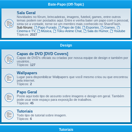
Bate-Papo (Off-Topic)
Sala Geral
Novidades no fórum, brincadeiras, imagens, futebol, games, entre outros
temas podem ser postados aqui. Entre e venha bater um papo com o pessoal,
sinta-se a vontade, torne-se um membro mais conhecido no ShareFlash.
Sub fóruns:
Papo Furado
,
Papo de Gibi
,
Esportes
,
Games
,
Cinema e TV
,
Música
,
Toku-Anime Chat
,
Sala do Humor
,
Youtube
Tópicos:
2027
Design
Capas de DVD [DVD Covers]
Capas de DVD's oficiais ou criadas por nossa equipe de design e também por
usuários..
Tópicos:
127
Wallpapers
Lugar para disponibilizar Wallpapers que você mesmo criou ou que encontrou
pela internet.
Tópicos:
2
Papo Geral
Poste aqui todo tipo de assunto sobre imagens e design em geral. Também
pode usar este espaço para exposição de trabalhos.
Tópicos:
45
Tutoriais
Todo tipo de tutorial sobre imagem.
Tópicos:
6
Tutoriais