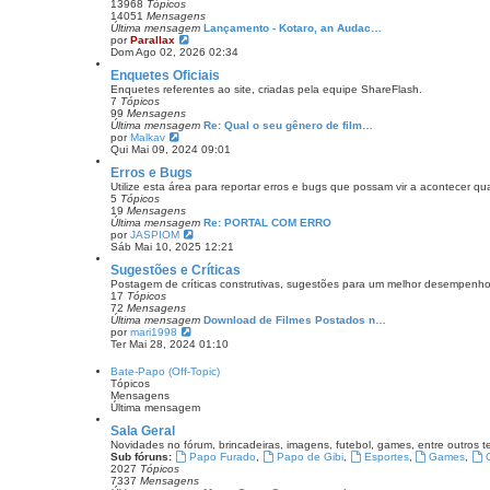
t
13968
Tópicos
i
14051
Mensagens
m
Última mensagem
Lançamento - Kotaro, an Audac…
a
V
por
Parallax
m
e
Dom Ago 02, 2026 02:34
e
r
Enquetes Oficiais
n
ú
s
l
Enquetes referentes ao site, criadas pela equipe ShareFlash.
a
t
7
Tópicos
g
i
99
Mensagens
e
m
Última mensagem
Re: Qual o seu gênero de film…
m
a
V
por
Malkav
m
e
Qui Mai 09, 2024 09:01
e
r
Erros e Bugs
n
ú
s
l
Utilize esta área para reportar erros e bugs que possam vir a acontecer q
a
t
5
Tópicos
g
i
19
Mensagens
e
m
Última mensagem
Re: PORTAL COM ERRO
m
a
V
por
JASPIOM
m
e
Sáb Mai 10, 2025 12:21
e
r
Sugestões e Críticas
n
ú
s
l
Postagem de críticas construtivas, sugestões para um melhor desempenho
a
t
17
Tópicos
g
i
72
Mensagens
e
m
Última mensagem
Download de Filmes Postados n…
m
a
V
por
mari1998
m
e
Ter Mai 28, 2024 01:10
e
r
n
ú
Bate-Papo (Off-Topic)
s
l
Tópicos
a
t
Mensagens
g
i
Última mensagem
e
m
m
a
Sala Geral
m
Novidades no fórum, brincadeiras, imagens, futebol, games, entre outros
e
Sub fóruns:
Papo Furado
,
Papo de Gibi
,
Esportes
,
Games
,
n
2027
Tópicos
s
7337
Mensagens
a