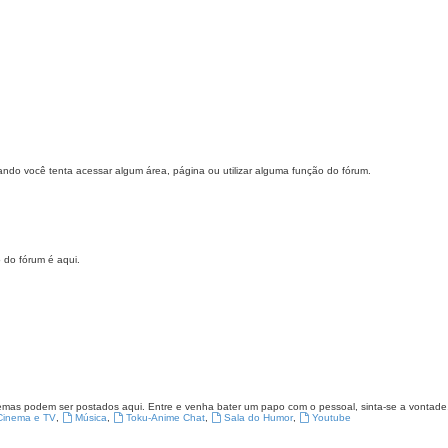
uando você tenta acessar algum área, página ou utilizar alguma função do fórum.
 do fórum é aqui.
 temas podem ser postados aqui. Entre e venha bater um papo com o pessoal, sinta-se a vonta
Cinema e TV
,
Música
,
Toku-Anime Chat
,
Sala do Humor
,
Youtube