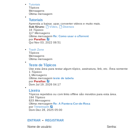
r
n
ú
Tutoriais
s
l
Tópicos
a
t
Mensagens
g
i
Última mensagem
e
m
m
a
Tutoriais
m
Aprenda a baixar, upar, converter videos e muito mais.
e
Sub fóruns:
Vídeo
,
Diversos
n
16
Tópicos
s
117
Mensagens
a
Última mensagem
Re: Como usar o uTorrent
g
V
por
Parallax
e
e
Qui Nov 03, 2022 08:51
m
r
ú
Trash Zone
l
Tópicos
t
Mensagens
i
Última mensagem
m
a
Teste de Tópicos
m
Use esta área para testar algum tópico, assinatura, link, etc. Área somente
e
1
Tópicos
n
1
Mensagens
s
Última mensagem
teste de tabela
a
V
por
Parallax
g
e
Dom Jul 19, 2026 04:17
e
r
m
Lixeira
ú
l
Tópicos repetidos ou com links offline são movidos para esta área.
t
194
Tópicos
i
833
Mensagens
m
Última mensagem
Re: A Pantera-Cor-de-Rosa
a
V
por
Trimetropim
m
e
Dom Dez 28, 2025 05:00
e
r
n
ú
s
l
ENTRAR
•
REGISTRAR
a
t
g
i
Nome de usuário:
Senha: