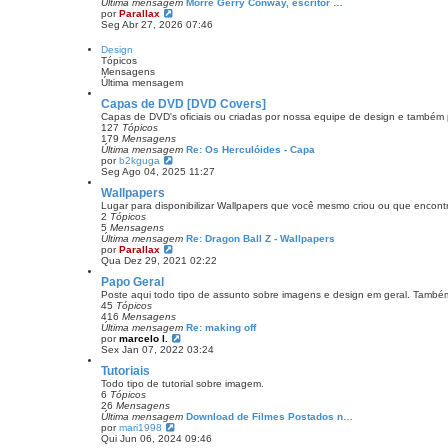
Última mensagem
Morre Gerry Conway, escritor …
g
V
por
Parallax
e
e
Seg Abr 27, 2026 07:46
m
r
ú
Design
l
Tópicos
t
Mensagens
i
Última mensagem
m
a
Capas de DVD [DVD Covers]
m
Capas de DVD's oficiais ou criadas por nossa equipe de design e também p
e
127
Tópicos
n
179
Mensagens
s
Última mensagem
Re: Os Herculóides - Capa
a
V
por
b2kguga
g
e
Seg Ago 04, 2025 11:27
e
r
m
Wallpapers
ú
l
Lugar para disponibilizar Wallpapers que você mesmo criou ou que encontr
t
2
Tópicos
i
5
Mensagens
m
Última mensagem
Re: Dragon Ball Z - Wallpapers
a
V
por
Parallax
m
e
Qua Dez 29, 2021 02:22
e
r
Papo Geral
n
ú
s
l
Poste aqui todo tipo de assunto sobre imagens e design em geral. També
a
t
45
Tópicos
g
i
416
Mensagens
e
m
Última mensagem
Re: making off
m
a
V
por
marcelo l.
m
e
Sex Jan 07, 2022 03:24
e
r
Tutoriais
n
ú
s
l
Todo tipo de tutorial sobre imagem.
a
t
6
Tópicos
g
i
26
Mensagens
e
m
Última mensagem
Download de Filmes Postados n…
m
a
V
por
mari1998
m
e
Qui Jun 06, 2024 09:46
e