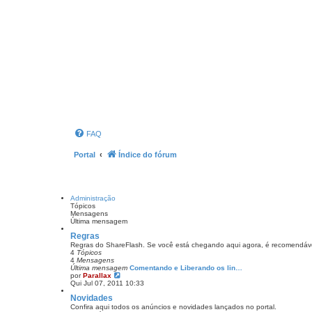
FAQ
Portal
Índice do fórum
Administração
Tópicos
Mensagens
Última mensagem
Regras
Regras do ShareFlash. Se você está chegando aqui agora, é recomendável
4
Tópicos
4
Mensagens
Última mensagem
Comentando e Liberando os lin…
V
por
Parallax
e
Qui Jul 07, 2011 10:33
r
Novidades
ú
l
Confira aqui todos os anúncios e novidades lançados no portal.