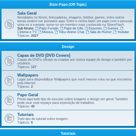
Bate-Papo (Off-Topic)
Sala Geral
Novidades no fórum, brincadeiras, imagens, futebol, games, entre outros
temas podem ser postados aqui. Entre e venha bater um papo com o pessoal,
sinta-se a vontade, torne-se um membro mais conhecido no ShareFlash.
Sub fóruns:
Papo Furado
,
Papo de Gibi
,
Esportes
,
Games
,
Cinema e TV
,
Música
,
Toku-Anime Chat
,
Sala do Humor
,
Youtube
Tópicos:
2027
Design
Capas de DVD [DVD Covers]
Capas de DVD's oficiais ou criadas por nossa equipe de design e também por
usuários..
Tópicos:
127
Wallpapers
Lugar para disponibilizar Wallpapers que você mesmo criou ou que encontrou
pela internet.
Tópicos:
2
Papo Geral
Poste aqui todo tipo de assunto sobre imagens e design em geral. Também
pode usar este espaço para exposição de trabalhos.
Tópicos:
45
Tutoriais
Todo tipo de tutorial sobre imagem.
Tópicos:
6
Tutoriais