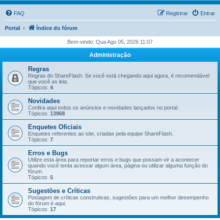
FAQ
Registrar
Entrar
Portal
Índice do fórum
Bem-vindo: Qua Ago 05, 2026 11:07
Administração
Regras
Regras do ShareFlash. Se você está chegando aqui agora, é recomendável
que você as leia.
Tópicos:
4
Novidades
Confira aqui todos os anúncios e novidades lançados no portal.
Tópicos:
13968
Enquetes Oficiais
Enquetes referentes ao site, criadas pela equipe ShareFlash.
Tópicos:
7
Erros e Bugs
Utilize esta área para reportar erros e bugs que possam vir a acontecer
quando você tenta acessar algum área, página ou utilizar alguma função do
fórum.
Tópicos:
5
Sugestões e Críticas
Postagem de críticas construtivas, sugestões para um melhor desempenho
do fórum é aqui.
Tópicos:
17