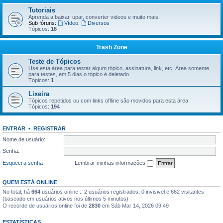
Tutoriais
Aprenda a baixar, upar, converter videos e muito mais.
Sub fóruns:
Vídeo
,
Diversos
Tópicos:
16
Trash Zone
Teste de Tópicos
Use esta área para testar algum tópico, assinatura, link, etc. Área somente
para testes, em 5 dias o tópico é deletado.
Tópicos:
1
Lixeira
Tópicos repetidos ou com links offline são movidos para esta área.
Tópicos:
194
ENTRAR
•
REGISTRAR
Nome de usuário:
Senha:
Esqueci a senha
Lembrar minhas informações
QUEM ESTÁ ONLINE
No total, há
664
usuários online :: 2 usuários registrados, 0 invisivel e 662 visitantes
(baseado em usuários ativos nos últimos 5 minutos)
O recorde de usuários online foi de
2830
em Sáb Mar 14, 2026 09:49
ESTATÍSTICAS