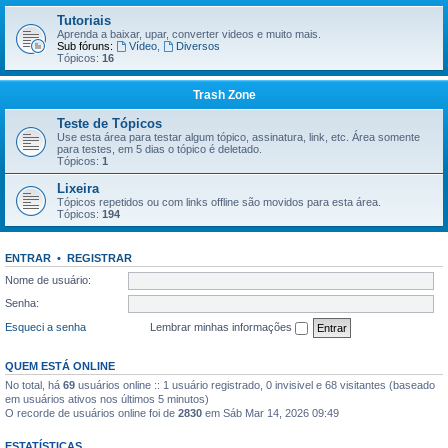
Tutoriais
Aprenda a baixar, upar, converter videos e muito mais.
Sub fóruns:
Vídeo
,
Diversos
Tópicos:
16
Trash Zone
Teste de Tópicos
Use esta área para testar algum tópico, assinatura, link, etc. Área somente
para testes, em 5 dias o tópico é deletado.
Tópicos:
1
Lixeira
Tópicos repetidos ou com links offline são movidos para esta área.
Tópicos:
194
ENTRAR
•
REGISTRAR
Nome de usuário:
Senha:
Esqueci a senha
Lembrar minhas informações
QUEM ESTÁ ONLINE
No total, há
69
usuários online :: 1 usuário registrado, 0 invisivel e 68 visitantes (baseado
em usuários ativos nos últimos 5 minutos)
O recorde de usuários online foi de
2830
em Sáb Mar 14, 2026 09:49
ESTATÍSTICAS