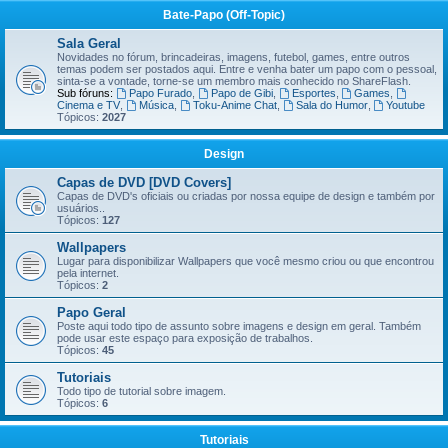
Bate-Papo (Off-Topic)
Sala Geral
Novidades no fórum, brincadeiras, imagens, futebol, games, entre outros
temas podem ser postados aqui. Entre e venha bater um papo com o pessoal,
sinta-se a vontade, torne-se um membro mais conhecido no ShareFlash.
Sub fóruns:
Papo Furado
,
Papo de Gibi
,
Esportes
,
Games
,
Cinema e TV
,
Música
,
Toku-Anime Chat
,
Sala do Humor
,
Youtube
Tópicos:
2027
Design
Capas de DVD [DVD Covers]
Capas de DVD's oficiais ou criadas por nossa equipe de design e também por
usuários..
Tópicos:
127
Wallpapers
Lugar para disponibilizar Wallpapers que você mesmo criou ou que encontrou
pela internet.
Tópicos:
2
Papo Geral
Poste aqui todo tipo de assunto sobre imagens e design em geral. Também
pode usar este espaço para exposição de trabalhos.
Tópicos:
45
Tutoriais
Todo tipo de tutorial sobre imagem.
Tópicos:
6
Tutoriais