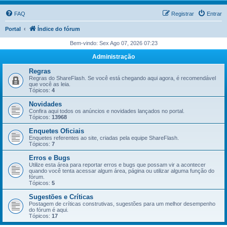
FAQ
Registrar
Entrar
Portal
Índice do fórum
Bem-vindo: Sex Ago 07, 2026 07:23
Administração
Regras
Regras do ShareFlash. Se você está chegando aqui agora, é recomendável
que você as leia.
Tópicos:
4
Novidades
Confira aqui todos os anúncios e novidades lançados no portal.
Tópicos:
13968
Enquetes Oficiais
Enquetes referentes ao site, criadas pela equipe ShareFlash.
Tópicos:
7
Erros e Bugs
Utilize esta área para reportar erros e bugs que possam vir a acontecer
quando você tenta acessar algum área, página ou utilizar alguma função do
fórum.
Tópicos:
5
Sugestões e Críticas
Postagem de críticas construtivas, sugestões para um melhor desempenho
do fórum é aqui.
Tópicos:
17