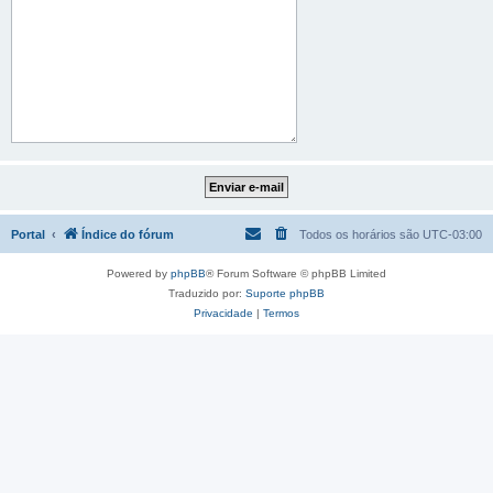
Portal
Índice do fórum
Todos os horários são
UTC-03:00
Powered by
phpBB
® Forum Software © phpBB Limited
Traduzido por:
Suporte phpBB
Privacidade
|
Termos