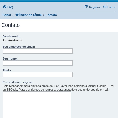
FAQ
Registrar
Entrar
Portal
Índice do fórum
Contato
Contato
Destinatário:
Administrador
Seu endereço de email:
Seu nome:
Título:
Corpo da mensagem:
Esta Mensagem será enviada em texto. Por Favor, não adicione qualquer Código HTML
ou BBCode. Para o endereço de resposta será anexado o seu endereço de e-mail.