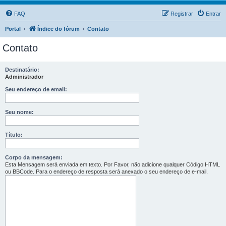
FAQ
Registrar
Entrar
Portal
Índice do fórum
Contato
Contato
Destinatário:
Administrador
Seu endereço de email:
Seu nome:
Título:
Corpo da mensagem:
Esta Mensagem será enviada em texto. Por Favor, não adicione qualquer Código HTML
ou BBCode. Para o endereço de resposta será anexado o seu endereço de e-mail.