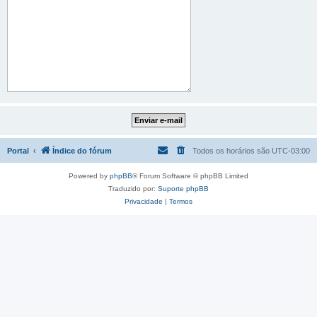
Portal
Índice do fórum
Todos os horários são
UTC-03:00
Powered by
phpBB
® Forum Software © phpBB Limited
Traduzido por:
Suporte phpBB
Privacidade
|
Termos