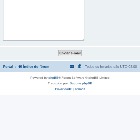
Portal
Índice do fórum
Todos os horários são
UTC-03:00
Powered by
phpBB
® Forum Software © phpBB Limited
Traduzido por:
Suporte phpBB
Privacidade
|
Termos