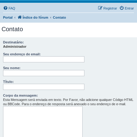
FAQ
Registrar
Entrar
Portal
Índice do fórum
Contato
Contato
Destinatário:
Administrador
Seu endereço de email:
Seu nome:
Título:
Corpo da mensagem:
Esta Mensagem será enviada em texto. Por Favor, não adicione qualquer Código HTML
ou BBCode. Para o endereço de resposta será anexado o seu endereço de e-mail.