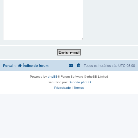
Portal
Índice do fórum
Todos os horários são
UTC-03:00
Powered by
phpBB
® Forum Software © phpBB Limited
Traduzido por:
Suporte phpBB
Privacidade
|
Termos