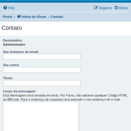
FAQ
Registrar
Entrar
Portal
Índice do fórum
Contato
Contato
Destinatário:
Administrador
Seu endereço de email:
Seu nome:
Título:
Corpo da mensagem:
Esta Mensagem será enviada em texto. Por Favor, não adicione qualquer Código HTML
ou BBCode. Para o endereço de resposta será anexado o seu endereço de e-mail.