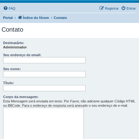
FAQ
Registrar
Entrar
Portal
Índice do fórum
Contato
Contato
Destinatário:
Administrador
Seu endereço de email:
Seu nome:
Título:
Corpo da mensagem:
Esta Mensagem será enviada em texto. Por Favor, não adicione qualquer Código HTML
ou BBCode. Para o endereço de resposta será anexado o seu endereço de e-mail.