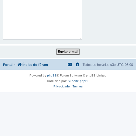
Portal
Índice do fórum
Todos os horários são
UTC-03:00
Powered by
phpBB
® Forum Software © phpBB Limited
Traduzido por:
Suporte phpBB
Privacidade
|
Termos