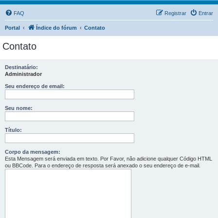
FAQ
Registrar
Entrar
Portal
Índice do fórum
Contato
Contato
Destinatário:
Administrador
Seu endereço de email:
Seu nome:
Título:
Corpo da mensagem:
Esta Mensagem será enviada em texto. Por Favor, não adicione qualquer Código HTML
ou BBCode. Para o endereço de resposta será anexado o seu endereço de e-mail.