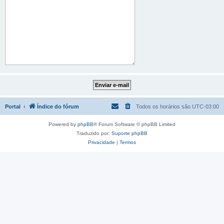
Portal
Índice do fórum
Todos os horários são
UTC-03:00
Powered by
phpBB
® Forum Software © phpBB Limited
Traduzido por:
Suporte phpBB
Privacidade
|
Termos