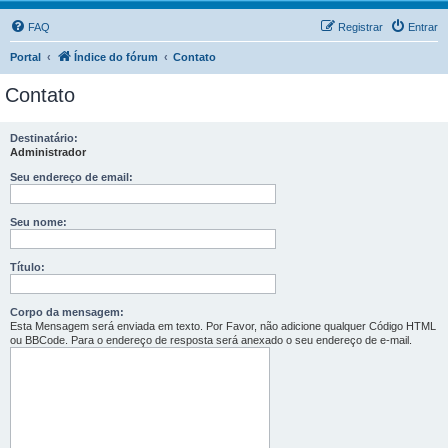
FAQ
Registrar
Entrar
Portal
Índice do fórum
Contato
Contato
Destinatário:
Administrador
Seu endereço de email:
Seu nome:
Título:
Corpo da mensagem:
Esta Mensagem será enviada em texto. Por Favor, não adicione qualquer Código HTML
ou BBCode. Para o endereço de resposta será anexado o seu endereço de e-mail.