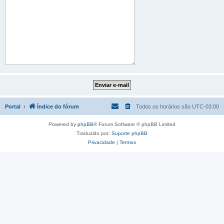
Portal
Índice do fórum
Todos os horários são
UTC-03:00
Powered by
phpBB
® Forum Software © phpBB Limited
Traduzido por:
Suporte phpBB
Privacidade
|
Termos