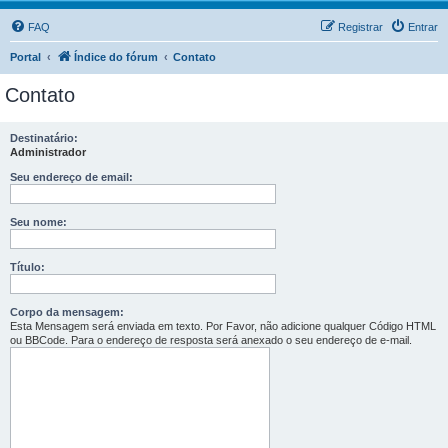
FAQ
Registrar
Entrar
Portal
Índice do fórum
Contato
Contato
Destinatário:
Administrador
Seu endereço de email:
Seu nome:
Título:
Corpo da mensagem:
Esta Mensagem será enviada em texto. Por Favor, não adicione qualquer Código HTML
ou BBCode. Para o endereço de resposta será anexado o seu endereço de e-mail.