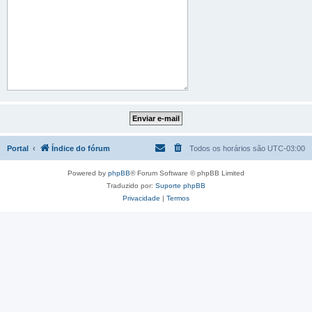
Portal
Índice do fórum
Todos os horários são
UTC-03:00
Powered by
phpBB
® Forum Software © phpBB Limited
Traduzido por:
Suporte phpBB
Privacidade
|
Termos