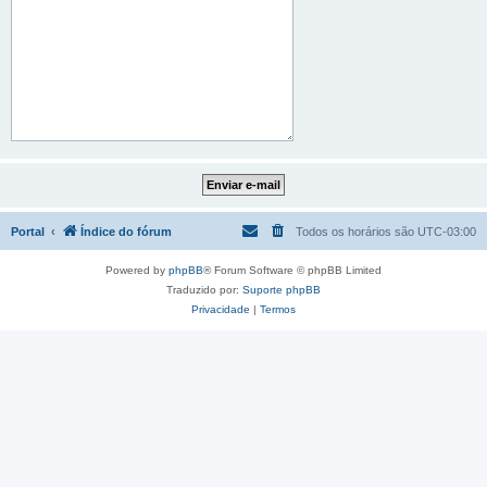
Portal
Índice do fórum
Todos os horários são
UTC-03:00
Powered by
phpBB
® Forum Software © phpBB Limited
Traduzido por:
Suporte phpBB
Privacidade
|
Termos