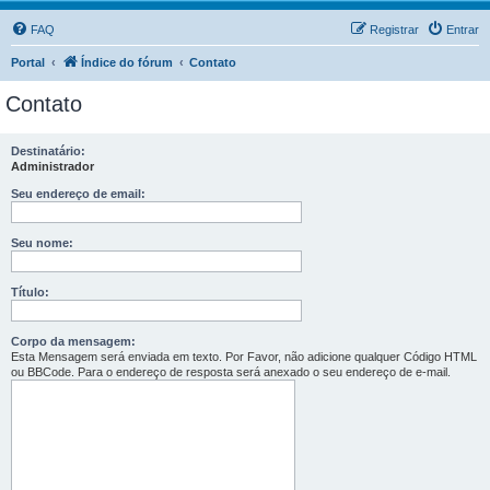
FAQ
Registrar
Entrar
Portal
Índice do fórum
Contato
Contato
Destinatário:
Administrador
Seu endereço de email:
Seu nome:
Título:
Corpo da mensagem:
Esta Mensagem será enviada em texto. Por Favor, não adicione qualquer Código HTML
ou BBCode. Para o endereço de resposta será anexado o seu endereço de e-mail.