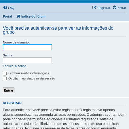
FAQ
Registrar
Entrar
Portal
Índice do fórum
Você precisa autenticar-se para ver as informações do
grupo
Nome de usuário:
Senha:
Esqueci a senha
Lembrar minhas informações
Ocultar meu status nesta sessão
REGISTRAR
Para autenticar-se você precisa estar registrado. O registro leva apenas
alguns segundos, mas aumenta as suas permissões. O administrador também
pode conceder permissões adicionais a usuários registrados. Antes de
autenticar-se esteja familiarizado com os nossos termos de uso e políticas
relacionadas. Por favor, assegure-se de ler as regras do fórum enquanto