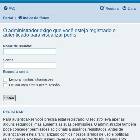
FAQ
Registrar
Entrar
Portal
Índice do fórum
O administrador exige que você esteja registrado e
autenticado para visualizar perfis.
Nome de usuário:
Senha:
Esqueci a senha
Lembrar minhas informações
Ocultar meu status nesta sessão
REGISTRAR
Para autenticar-se você precisa estar registrado. O registro leva apenas
alguns segundos, mas aumenta as suas permissões. O administrador também
pode conceder permissões adicionais a usuários registrados. Antes de
autenticar-se esteja familiarizado com os nossos termos de uso e políticas
relacionadas. Por favor, assegure-se de ler as regras do fórum enquanto