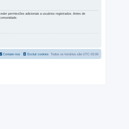
eder permissões adicionais a usuários registrados. Antes de
a comunidade.
Contate-nos
Excluir cookies
Todos os horários são
UTC-03:00