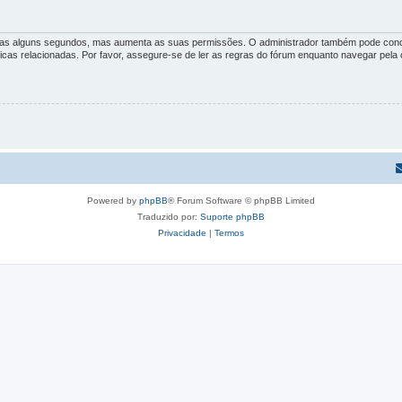
penas alguns segundos, mas aumenta as suas permissões. O administrador também pode conc
íticas relacionadas. Por favor, assegure-se de ler as regras do fórum enquanto navegar pel
Powered by
phpBB
® Forum Software © phpBB Limited
Traduzido por:
Suporte phpBB
Privacidade
|
Termos