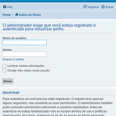
FAQ
Registrar
Entrar
Portal
Índice do fórum
O administrador exige que você esteja registrado e
autenticado para visualizar perfis.
Nome de usuário:
Senha:
Esqueci a senha
Lembrar minhas informações
Ocultar meu status nesta sessão
REGISTRAR
Para autenticar-se você precisa estar registrado. O registro leva apenas
alguns segundos, mas aumenta as suas permissões. O administrador também
pode conceder permissões adicionais a usuários registrados. Antes de
autenticar-se esteja familiarizado com os nossos termos de uso e políticas
relacionadas. Por favor, assegure-se de ler as regras do fórum enquanto