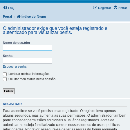
FAQ
Registrar
Entrar
Portal
Índice do fórum
O administrador exige que você esteja registrado e
autenticado para visualizar perfis.
Nome de usuário:
Senha:
Esqueci a senha
Lembrar minhas informações
Ocultar meu status nesta sessão
REGISTRAR
Para autenticar-se você precisa estar registrado. O registro leva apenas
alguns segundos, mas aumenta as suas permissões. O administrador também
pode conceder permissões adicionais a usuários registrados. Antes de
autenticar-se esteja familiarizado com os nossos termos de uso e políticas
relacionadas. Por favor, assegure-se de ler as regras do fórum enquanto