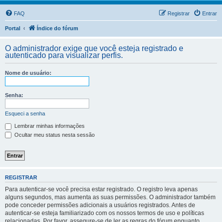
FAQ
Registrar
Entrar
Portal
Índice do fórum
O administrador exige que você esteja registrado e
autenticado para visualizar perfis.
Nome de usuário:
Senha:
Esqueci a senha
Lembrar minhas informações
Ocultar meu status nesta sessão
REGISTRAR
Para autenticar-se você precisa estar registrado. O registro leva apenas
alguns segundos, mas aumenta as suas permissões. O administrador também
pode conceder permissões adicionais a usuários registrados. Antes de
autenticar-se esteja familiarizado com os nossos termos de uso e políticas
relacionadas. Por favor, assegure-se de ler as regras do fórum enquanto