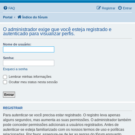
FAQ
Registrar
Entrar
Portal
Índice do fórum
O administrador exige que você esteja registrado e
autenticado para visualizar perfis.
Nome de usuário:
Senha:
Esqueci a senha
Lembrar minhas informações
Ocultar meu status nesta sessão
REGISTRAR
Para autenticar-se você precisa estar registrado. O registro leva apenas
alguns segundos, mas aumenta as suas permissões. O administrador também
pode conceder permissões adicionais a usuários registrados. Antes de
autenticar-se esteja familiarizado com os nossos termos de uso e políticas
relacionadas. Por favor, assegure-se de ler as regras do fórum enquanto