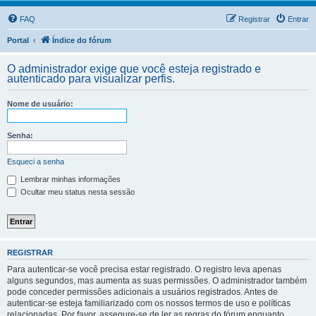
FAQ
Registrar
Entrar
Portal
Índice do fórum
O administrador exige que você esteja registrado e
autenticado para visualizar perfis.
Nome de usuário:
Senha:
Esqueci a senha
Lembrar minhas informações
Ocultar meu status nesta sessão
REGISTRAR
Para autenticar-se você precisa estar registrado. O registro leva apenas
alguns segundos, mas aumenta as suas permissões. O administrador também
pode conceder permissões adicionais a usuários registrados. Antes de
autenticar-se esteja familiarizado com os nossos termos de uso e políticas
relacionadas. Por favor, assegure-se de ler as regras do fórum enquanto