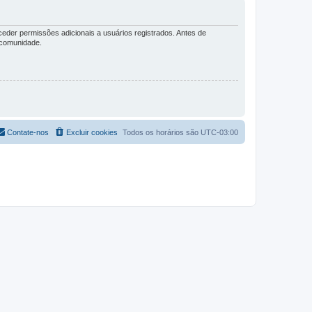
eder permissões adicionais a usuários registrados. Antes de
a comunidade.
Contate-nos
Excluir cookies
Todos os horários são
UTC-03:00