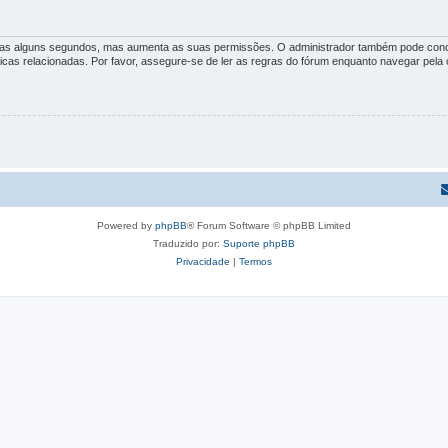
penas alguns segundos, mas aumenta as suas permissões. O administrador também pode conc
íticas relacionadas. Por favor, assegure-se de ler as regras do fórum enquanto navegar pel
Powered by
phpBB
® Forum Software © phpBB Limited
Traduzido por:
Suporte phpBB
Privacidade
|
Termos