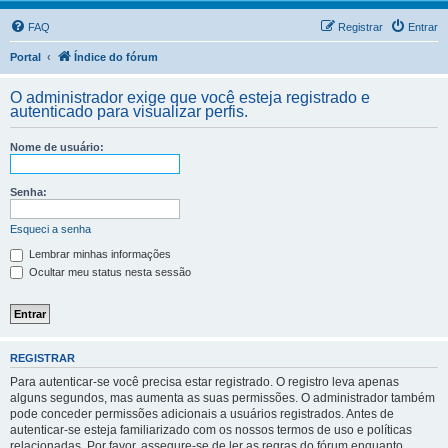
FAQ
Registrar
Entrar
Portal
Índice do fórum
O administrador exige que você esteja registrado e
autenticado para visualizar perfis.
Nome de usuário:
Senha:
Esqueci a senha
Lembrar minhas informações
Ocultar meu status nesta sessão
REGISTRAR
Para autenticar-se você precisa estar registrado. O registro leva apenas
alguns segundos, mas aumenta as suas permissões. O administrador também
pode conceder permissões adicionais a usuários registrados. Antes de
autenticar-se esteja familiarizado com os nossos termos de uso e políticas
relacionadas. Por favor, assegure-se de ler as regras do fórum enquanto