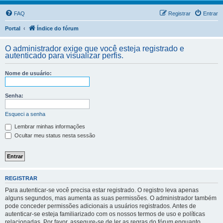
FAQ
Registrar
Entrar
Portal
Índice do fórum
O administrador exige que você esteja registrado e
autenticado para visualizar perfis.
Nome de usuário:
Senha:
Esqueci a senha
Lembrar minhas informações
Ocultar meu status nesta sessão
REGISTRAR
Para autenticar-se você precisa estar registrado. O registro leva apenas
alguns segundos, mas aumenta as suas permissões. O administrador também
pode conceder permissões adicionais a usuários registrados. Antes de
autenticar-se esteja familiarizado com os nossos termos de uso e políticas
relacionadas. Por favor, assegure-se de ler as regras do fórum enquanto