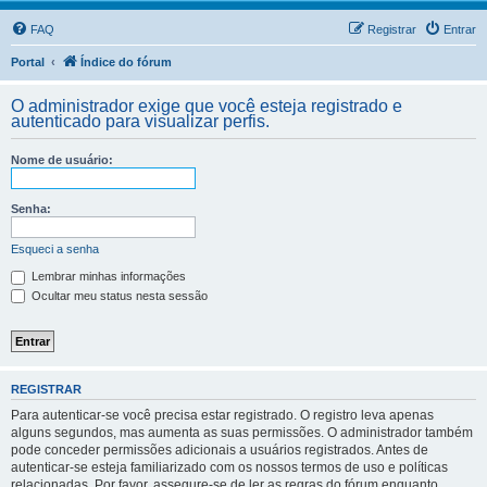
FAQ
Registrar
Entrar
Portal
Índice do fórum
O administrador exige que você esteja registrado e
autenticado para visualizar perfis.
Nome de usuário:
Senha:
Esqueci a senha
Lembrar minhas informações
Ocultar meu status nesta sessão
REGISTRAR
Para autenticar-se você precisa estar registrado. O registro leva apenas
alguns segundos, mas aumenta as suas permissões. O administrador também
pode conceder permissões adicionais a usuários registrados. Antes de
autenticar-se esteja familiarizado com os nossos termos de uso e políticas
relacionadas. Por favor, assegure-se de ler as regras do fórum enquanto