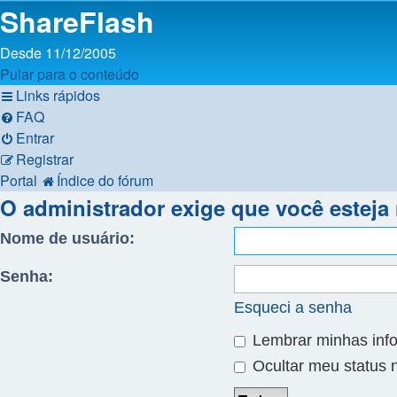
ShareFlash
Desde 11/12/2005
Pular para o conteúdo
Links rápidos
FAQ
Entrar
Registrar
Portal
Índice do fórum
O administrador exige que você esteja r
Nome de usuário:
Senha:
Esqueci a senha
Lembrar minhas inf
Ocultar meu status 