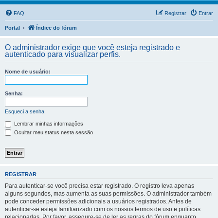
FAQ
Registrar
Entrar
Portal
Índice do fórum
O administrador exige que você esteja registrado e
autenticado para visualizar perfis.
Nome de usuário:
Senha:
Esqueci a senha
Lembrar minhas informações
Ocultar meu status nesta sessão
REGISTRAR
Para autenticar-se você precisa estar registrado. O registro leva apenas
alguns segundos, mas aumenta as suas permissões. O administrador também
pode conceder permissões adicionais a usuários registrados. Antes de
autenticar-se esteja familiarizado com os nossos termos de uso e políticas
relacionadas. Por favor, assegure-se de ler as regras do fórum enquanto