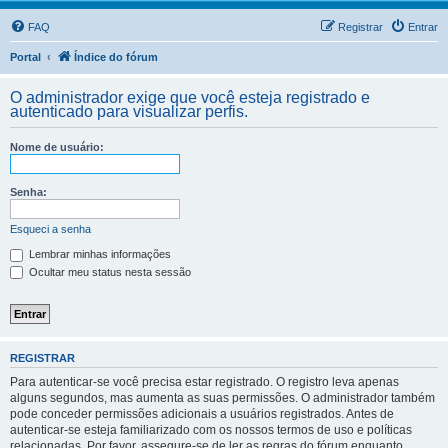
FAQ
Registrar
Entrar
Portal
Índice do fórum
O administrador exige que você esteja registrado e
autenticado para visualizar perfis.
Nome de usuário:
Senha:
Esqueci a senha
Lembrar minhas informações
Ocultar meu status nesta sessão
REGISTRAR
Para autenticar-se você precisa estar registrado. O registro leva apenas
alguns segundos, mas aumenta as suas permissões. O administrador também
pode conceder permissões adicionais a usuários registrados. Antes de
autenticar-se esteja familiarizado com os nossos termos de uso e políticas
relacionadas. Por favor, assegure-se de ler as regras do fórum enquanto