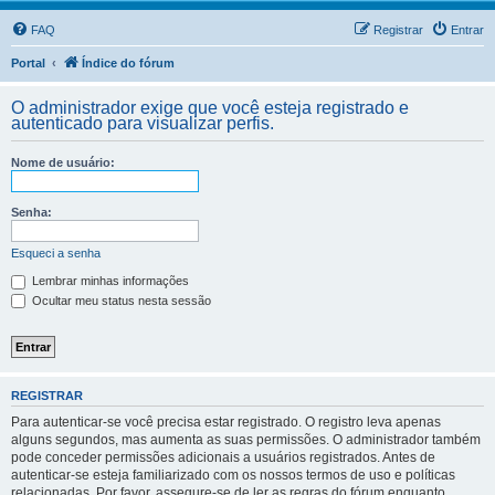
FAQ
Registrar
Entrar
Portal
Índice do fórum
O administrador exige que você esteja registrado e
autenticado para visualizar perfis.
Nome de usuário:
Senha:
Esqueci a senha
Lembrar minhas informações
Ocultar meu status nesta sessão
REGISTRAR
Para autenticar-se você precisa estar registrado. O registro leva apenas
alguns segundos, mas aumenta as suas permissões. O administrador também
pode conceder permissões adicionais a usuários registrados. Antes de
autenticar-se esteja familiarizado com os nossos termos de uso e políticas
relacionadas. Por favor, assegure-se de ler as regras do fórum enquanto