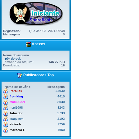
Registrado:
Qua Jan 03, 2024 09:48
Mensagens:
0
Anexos
Nome do arquivo
pôr do sol.
Tamanho do arquivo:
145.27 KiB
Downloads:
16
Publicadores Top
Nome de usuário
Mensagens
Parallax
22030
fromking
4410
MuMuGoN
3630
mari1998
3243
Tatuador
2733
joaquimm
2193
elcioch
1759
marcelo l.
1660