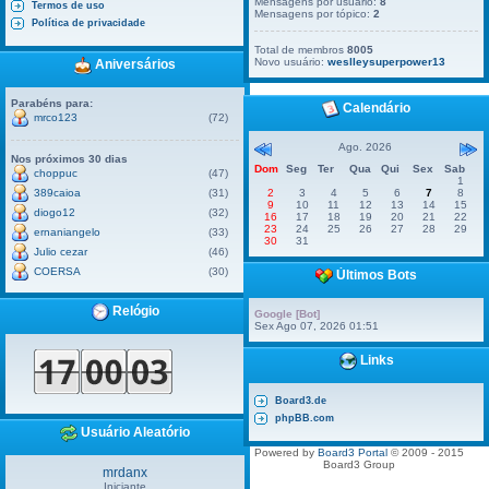
Mensagens por usuário:
8
Termos de uso
Mensagens por tópico:
2
Política de privacidade
Total de membros
8005
Novo usuário:
weslleysuperpower13
Aniversários
Parabéns para:
Calendário
mrco123
(72)
Ago. 2026
Nos próximos 30 dias
Dom
Seg
Ter
Qua
Qui
Sex
Sab
choppuc
(47)
1
389caioa
(31)
2
3
4
5
6
7
8
9
10
11
12
13
14
15
diogo12
(32)
16
17
18
19
20
21
22
23
24
25
26
27
28
29
ernaniangelo
(33)
30
31
Julio cezar
(46)
COERSA
(30)
Últimos Bots
Relógio
Google [Bot]
Sex Ago 07, 2026 01:51
Links
Board3.de
phpBB.com
Usuário Aleatório
Powered by
Board3 Portal
© 2009 - 2015
Board3 Group
mrdanx
Iniciante