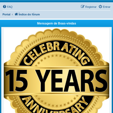
FAQ
Registrar
Entrar
Portal
Índice do fórum
Mensagem de Boas-vindas