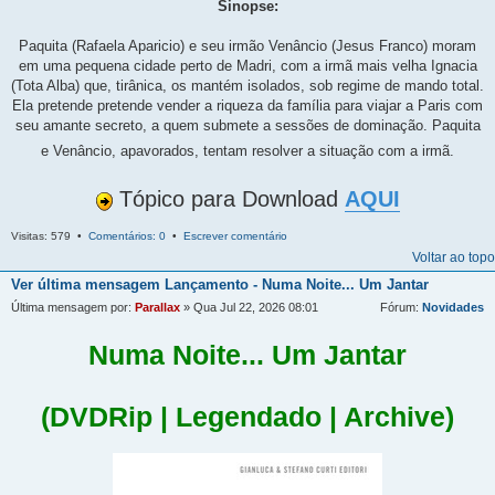
Sinopse:
Paquita (Rafaela Aparicio) e seu irmão Venâncio (Jesus Franco) moram
em uma pequena cidade perto de Madri, com a irmã mais velha Ignacia
(Tota Alba) que, tirânica, os mantém isolados, sob regime de mando total.
Ela pretende pretende vender a riqueza da família para viajar a Paris com
seu amante secreto, a quem submete a sessões de dominação. Paquita
e Venâncio, apavorados, tentam resolver a situação com a irmã.
Tópico para Download
AQUI
Visitas: 579 •
Comentários: 0
•
Escrever comentário
Voltar ao topo
Ver última mensagem
Lançamento - Numa Noite... Um Jantar
Última mensagem por:
Parallax
» Qua Jul 22, 2026 08:01
Fórum:
Novidades
Numa Noite... Um Jantar
(DVDRip | Legendado | Archive)