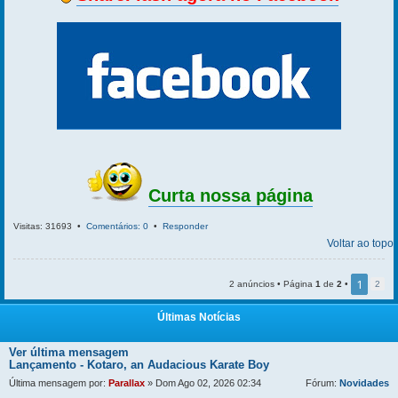
Curta nossa página
Visitas: 31693 •
Comentários: 0
•
Responder
Voltar ao topo
1
2 anúncios • Página
1
de
2
•
2
Últimas Notícias
Ver última mensagem
Lançamento - Kotaro, an Audacious Karate Boy
Última mensagem por:
Parallax
» Dom Ago 02, 2026 02:34
Fórum:
Novidades