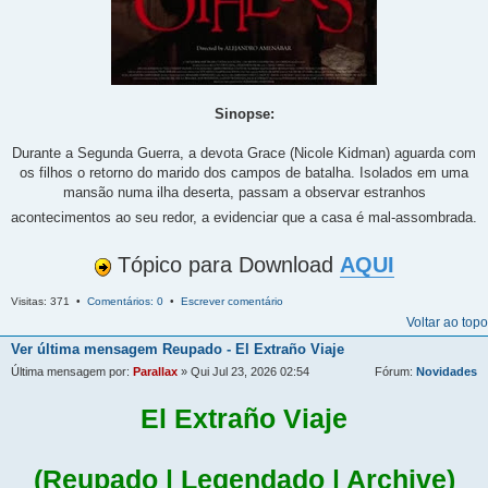
Sinopse:
Durante a Segunda Guerra, a devota Grace (Nicole Kidman) aguarda com
os filhos o retorno do marido dos campos de batalha. Isolados em uma
mansão numa ilha deserta, passam a observar estranhos
acontecimentos ao seu redor, a evidenciar que a casa é mal-assombrada.
Tópico para Download
AQUI
Visitas: 371 •
Comentários: 0
•
Escrever comentário
Voltar ao topo
Ver última mensagem
Reupado - El Extraño Viaje
Última mensagem por:
Parallax
» Qui Jul 23, 2026 02:54
Fórum:
Novidades
El Extraño Viaje
(Reupado | Legendado | Archive)