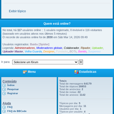
Exibir tópico
Quem está online?
No total, há
117
usuários online :: 1 usuário registrado, 0 invisivel e 116 visitantes
(baseado em usuários ativos nos últimos 5 minutos)
O recorde de usuários online foi de
2830
em Sáb Mar 14, 2026 09:49
Usuários registrados:
Baidu [Spider]
Legenda:
Administradores
,
Moderadores globais
,
Colaborador
,
Ripador
,
Uploader
,
Uploader Master
,
Velha Guarda
,
Designer
,
Fundador
,
BOTs
,
Banido
,
Suspenso
Ir para:
Menu
Estatísticas
Totais
Conteúdo
Total de mensagens
64179
Índice
Total de tópicos
28853
Total de anúncios:
2
Pesquisar
Total de notas:
22
Registrar
Total de anexos:
1142
Ajuda
Tópicos por dia:
5
Mensagens por dia:
11
FAQ
Usuários por dia:
1
FAQ de BBCode
Tópicos por usuário:
4