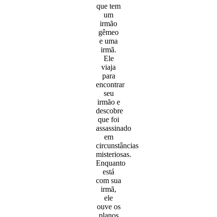
que tem
um
irmão
gêmeo
e uma
irmã.
Ele
viaja
para
encontrar
seu
irmão e
descobre
que foi
assassinado
em
circunstâncias
misteriosas.
Enquanto
está
com sua
irmã,
ele
ouve os
planos