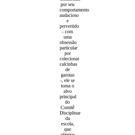
por seu
comportamento
audacioso
e
pervertido
- com
uma
obsessão
particular
por
colecionar
calcinhas
de
garotas
-, ele se
torna o
alvo
principal
do
Comitê
Disciplinar
da
escola,
que
oferece