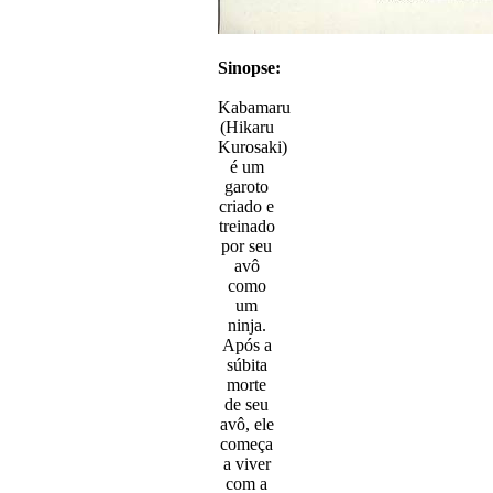
Sinopse:
Kabamaru
(Hikaru
Kurosaki)
é um
garoto
criado e
treinado
por seu
avô
como
um
ninja.
Após a
súbita
morte
de seu
avô, ele
começa
a viver
com a