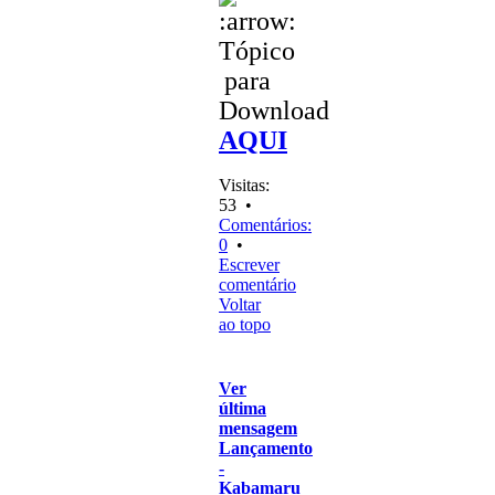
Tópico
para
Download
AQUI
Visitas:
53 •
Comentários:
0
•
Escrever
comentário
Voltar
ao topo
Ver
última
mensagem
Lançamento
-
Kabamaru