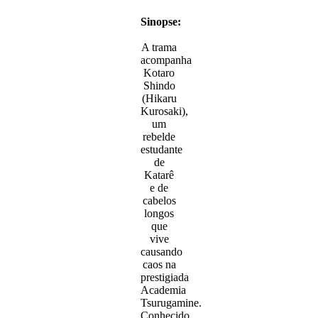
Sinopse:
A trama
acompanha
Kotaro
Shindo
(Hikaru
Kurosaki),
um
rebelde
estudante
de
Katarê
e de
cabelos
longos
que
vive
causando
caos na
prestigiada
Academia
Tsurugamine.
Conhecido