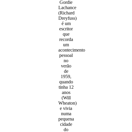
Gordie
Lachance
(Richard
Dreyfuss)
é um
escritor
que
recorda
um
acontecimento
pessoal
no
verão
de
1959,
quando
tinha 12
anos
(Will
Wheaton)
e vivia
numa
pequena
cidade
do