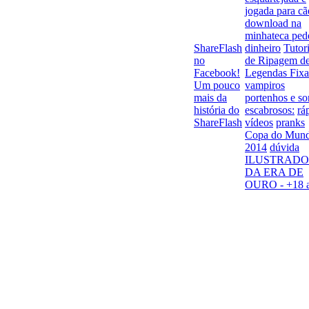
jogada para cã
download na
minhateca ped
ShareFlash
dinheiro
Tutori
no
de Ripagem d
Facebook!
Legendas Fixa
Um pouco
vampiros
mais da
portenhos e s
história do
escabrosos:
rá
ShareFlash
vídeos
pranks
Copa do Mun
2014
dúvida
ILUSTRADO
DA ERA DE
OURO - +18 a