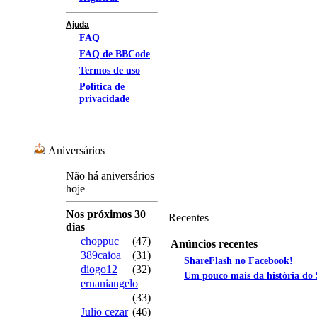
Ajuda
FAQ
FAQ de BBCode
Termos de uso
Política de
privacidade
Aniversários
Não há aniversários
hoje
Nos próximos 30
Recentes
dias
choppuc
(47)
Anúncios recentes
389caioa
(31)
ShareFlash no Facebook!
diogo12
(32)
Um pouco mais da história do
ernaniangelo
(33)
Julio cezar
(46)