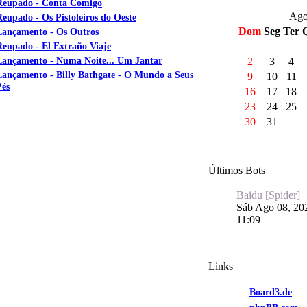
Reupado - Conta Comigo
Ago
Reupado - Os Pistoleiros do Oeste
Dom
Seg
Ter
Lançamento - Os Outros
Reupado - El Extraño Viaje
Lançamento - Numa Noite... Um Jantar
2
3
4
Lançamento - Billy Bathgate - O Mundo a Seus
9
10
11
Pés
16
17
18
23
24
25
30
31
Últimos Bots
Baidu [Spider]
Sáb Ago 08, 20
11:09
Links
Board3.de