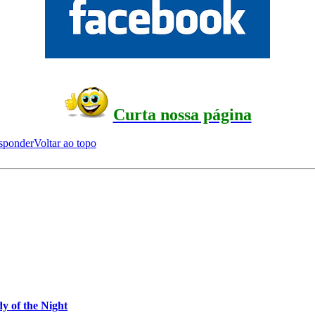
Curta nossa página
sponder
Voltar ao topo
y of the Night