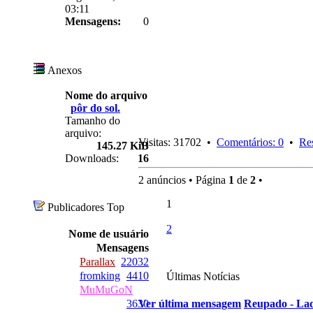
03:11
Mensagens:
0
Anexos
Nome do arquivo
pôr do sol.
Tamanho do
arquivo:
Visitas: 31702 •
Comentários: 0
•
Re
145.27 KiB
Downloads:
16
2 anúncios • Página
1
de
2
•
1
Publicadores Top
2
Nome de usuário
Mensagens
Parallax
22032
fromking
4410
Últimas Notícias
MuMuGoN
3630
Ver última mensagem
Reupado - Lad