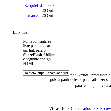
Ezequiel_danie007
20 Out
marcel
20 Out
Link-nos!
Por favor, sinta-se
livre para colocar
um link para o
ShareFlash
. Utilize
o seguinte código
HTML:
Simona (Serena Grandi), professora de
pois, a partir deles, e para satisfazer
para rearranjar a vida
Visitas: 16 •
Comentários: 0
•
Escrev