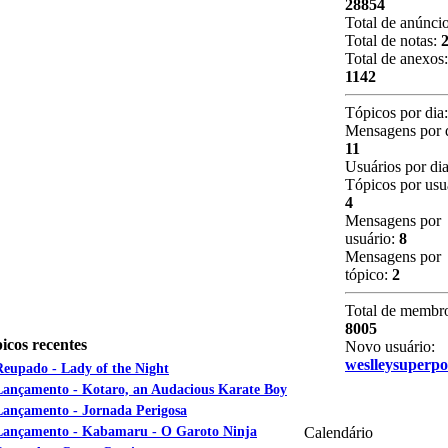
28854
Total de anúnci
Total de notas:
Total de anexos:
1142
Tópicos por dia
Mensagens por d
11
Usuários por di
Tópicos por usu
4
Mensagens por
usuário:
8
Mensagens por
tópico:
2
Total de membr
8005
icos recentes
Novo usuário:
weslleysuperp
Reupado - Lady of the Night
Lançamento - Kotaro, an Audacious Karate Boy
Lançamento - Jornada Perigosa
Lançamento - Kabamaru - O Garoto Ninja
Calendário