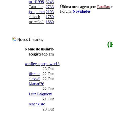
mari1998
3243
Última mensagem por:
Parallax
»
Tatuador
2733
Fórum:
Novidades
joaquimm
2193
elcioch
1759
marcelo l.
1660
Novos Usuários
(
Nome de usuário
Registrado em
weslleysuperpower13
23 Out
illerauq
22 Out
alexvdl
22 Out
Maria676
22 Out
Luiz Falquioni
21 Out
renanxisto
20 Out