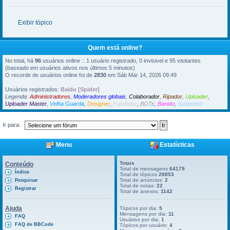
Exibir tópico
Quem está online?
No total, há
96
usuários online :: 1 usuário registrado, 0 invisivel e 95 visitantes
(baseado em usuários ativos nos últimos 5 minutos)
O recorde de usuários online foi de
2830
em Sáb Mar 14, 2026 09:49
Usuários registrados:
Baidu [Spider]
Legenda:
Administradores
,
Moderadores globais
,
Colaborador
,
Ripador
,
Uploader
,
Uploader Master
,
Velha Guarda
,
Designer
,
Fundador
,
BOTs
,
Banido
,
Suspenso
Ir para:
Menu
Estatísticas
Totais
Conteúdo
Total de mensagens
64179
Índice
Total de tópicos
28853
Total de anúncios:
2
Pesquisar
Total de notas:
22
Registrar
Total de anexos:
1142
Ajuda
Tópicos por dia:
5
Mensagens por dia:
11
FAQ
Usuários por dia:
1
FAQ de BBCode
Tópicos por usuário:
4