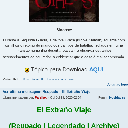
Sinopse:
Durante a Segunda Guerra, a devota Grace (Nicole Kidman) aguarda com
os filhos o retorno do marido dos campos de batalha. Isolados em uma
mansão numa ilha deserta, passam a observar estranhos
acontecimentos ao seu redor, a evidenciar que a casa é mal-assombrada.
Tópico para Download
AQUI
Visitas: 370 •
Comentários: 0
•
Escrever comentário
Voltar ao topo
Ver última mensagem
Reupado - El Extraño Viaje
Última mensagem por:
Parallax
» Qui Jul 23, 2026 02:54
Fórum:
Novidades
El Extraño Viaje
(Reupado | Legendado | Archive)