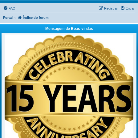
FAQ
Registrar
Entrar
Portal
Índice do fórum
Mensagem de Boas-vindas