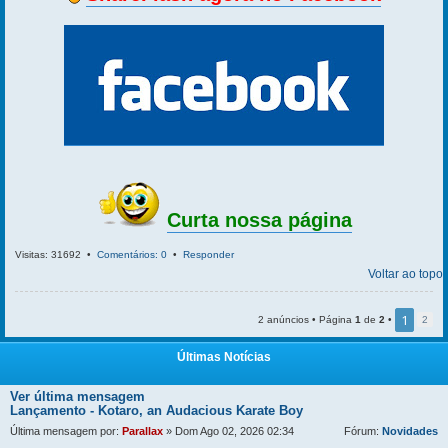
Curta nossa página
Visitas: 31692 •
Comentários: 0
•
Responder
Voltar ao topo
1
2 anúncios • Página
1
de
2
•
2
Últimas Notícias
Ver última mensagem
Lançamento - Kotaro, an Audacious Karate Boy
Última mensagem por:
Parallax
» Dom Ago 02, 2026 02:34
Fórum:
Novidades