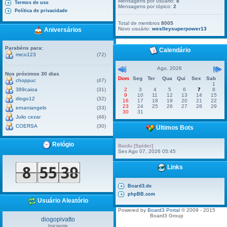
Mensagens por usuário:
8
Termos de uso
Mensagens por tópico:
2
Política de privacidade
Total de membros
8005
Novo usuário:
weslleysuperpower13
Aniversários
Parabéns para:
Calendário
mrco123
(72)
Ago. 2026
Nos próximos 30 dias
Dom
Seg
Ter
Qua
Qui
Sex
Sab
choppuc
(47)
1
389caioa
(31)
2
3
4
5
6
7
8
9
10
11
12
13
14
15
diogo12
(32)
16
17
18
19
20
21
22
23
24
25
26
27
28
29
ernaniangelo
(33)
30
31
Julio cezar
(46)
COERSA
(30)
Últimos Bots
Relógio
Baidu [Spider]
Sex Ago 07, 2026 05:45
Links
Board3.de
phpBB.com
Usuário Aleatório
Powered by
Board3 Portal
© 2009 - 2015
Board3 Group
diogopivatto
Iniciante