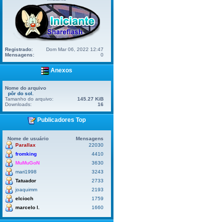
Registrado:
Dom Mar 06, 2022 12:47
Mensagens:
0
Anexos
Nome do arquivo
pôr do sol.
Tamanho do arquivo:
145.27 KiB
Downloads:
16
Publicadores Top
Nome de usuário
Mensagens
Parallax
22030
fromking
4410
MuMuGoN
3630
mari1998
3243
Tatuador
2733
joaquimm
2193
elcioch
1759
marcelo l.
1660