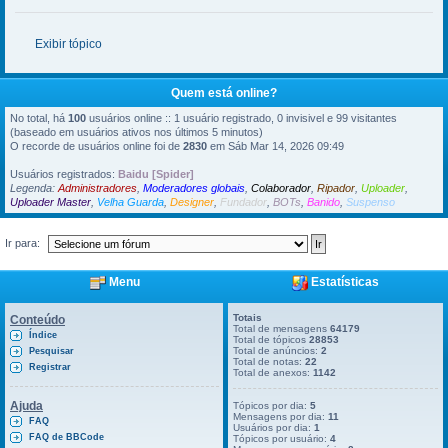
Exibir tópico
Quem está online?
No total, há
100
usuários online :: 1 usuário registrado, 0 invisivel e 99 visitantes
(baseado em usuários ativos nos últimos 5 minutos)
O recorde de usuários online foi de
2830
em Sáb Mar 14, 2026 09:49
Usuários registrados:
Baidu [Spider]
Legenda:
Administradores
,
Moderadores globais
,
Colaborador
,
Ripador
,
Uploader
,
Uploader Master
,
Velha Guarda
,
Designer
,
Fundador
,
BOTs
,
Banido
,
Suspenso
Ir para:
Menu
Estatísticas
Totais
Conteúdo
Total de mensagens
64179
Índice
Total de tópicos
28853
Total de anúncios:
2
Pesquisar
Total de notas:
22
Registrar
Total de anexos:
1142
Ajuda
Tópicos por dia:
5
Mensagens por dia:
11
FAQ
Usuários por dia:
1
FAQ de BBCode
Tópicos por usuário:
4