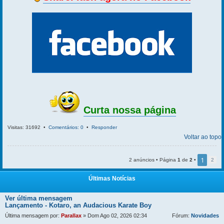
Curta nossa página
Visitas: 31692 •
Comentários: 0
•
Responder
Voltar ao topo
1
2 anúncios • Página
1
de
2
•
2
Últimas Notícias
Ver última mensagem
Lançamento - Kotaro, an Audacious Karate Boy
Última mensagem por:
Parallax
» Dom Ago 02, 2026 02:34
Fórum:
Novidades