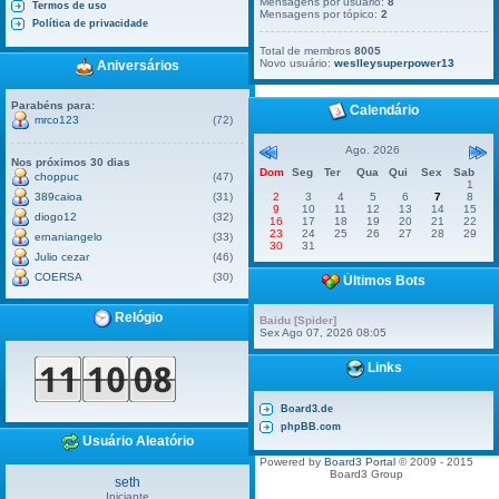
Mensagens por usuário:
8
Termos de uso
Mensagens por tópico:
2
Política de privacidade
Total de membros
8005
Novo usuário:
weslleysuperpower13
Aniversários
Parabéns para:
Calendário
mrco123
(72)
Ago. 2026
Nos próximos 30 dias
Dom
Seg
Ter
Qua
Qui
Sex
Sab
choppuc
(47)
1
389caioa
(31)
2
3
4
5
6
7
8
9
10
11
12
13
14
15
diogo12
(32)
16
17
18
19
20
21
22
23
24
25
26
27
28
29
ernaniangelo
(33)
30
31
Julio cezar
(46)
COERSA
(30)
Últimos Bots
Relógio
Baidu [Spider]
Sex Ago 07, 2026 08:05
Links
Board3.de
phpBB.com
Usuário Aleatório
Powered by
Board3 Portal
© 2009 - 2015
Board3 Group
seth
Iniciante