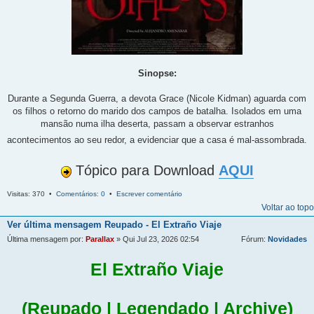
Sinopse:
Durante a Segunda Guerra, a devota Grace (Nicole Kidman) aguarda com
os filhos o retorno do marido dos campos de batalha. Isolados em uma
mansão numa ilha deserta, passam a observar estranhos
acontecimentos ao seu redor, a evidenciar que a casa é mal-assombrada.
Tópico para Download
AQUI
Visitas: 370 •
Comentários: 0
•
Escrever comentário
Voltar ao topo
Ver última mensagem
Reupado - El Extraño Viaje
Última mensagem por:
Parallax
» Qui Jul 23, 2026 02:54
Fórum:
Novidades
El Extraño Viaje
(Reupado | Legendado | Archive)