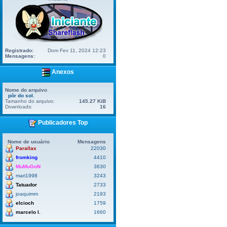
Registrado:
Dom Fev 11, 2024 12:23
Mensagens:
0
Anexos
Nome do arquivo
pôr do sol.
Tamanho do arquivo:
145.27 KiB
Downloads:
16
Publicadores Top
Nome de usuário
Mensagens
Parallax
22030
fromking
4410
MuMuGoN
3630
mari1998
3243
Tatuador
2733
joaquimm
2193
elcioch
1759
marcelo l.
1660