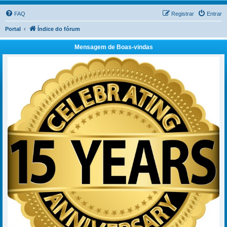
FAQ
Registrar
Entrar
Portal
Índice do fórum
Mensagem de Boas-vindas